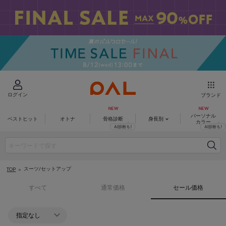
ログイン
ブランド
パーソナル
ベストヒット
オトナ
骨格診断
身長別
カラー
スーツ/セットアップ
TOP
すべて
通常価格
セール価格