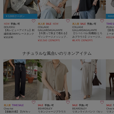
￥1,000クーポン
MAX



NEW
手洗い可
再入荷
SALE
NEW
再入荷
SALE
手洗い可
TIME 
DOUDOU
COLLAGE
COLLAGE
PUAL 
【高レビューアイテム】刺
GALLARDAGALANTE
GALLARDAGALANTE
【新色
【今買って秋まで着れる】
【リバイバル/高機能/とろ
繍前後2WAYレースタンク
ミー
ヴィンテージメッシュブラ
みブラウス】ジャージスキ
¥
10,890
ス
¥
10,2
ウス/シアー
¥
10,560
(
20%OFF
)
ッパーブラウス
¥
8,470
(
30%OFF
)
ナチュラルな風合いのリネンアイテム



再入荷
TIME SALE
SALE
手洗い可
SALE
手洗い可
SALE
Chez toi
BEARDSLEY
BEARDSLEY
Chez t
【接触冷感】【UVカッ
リネンジャージブラウス
リネンライクパンツ《セッ
リネ