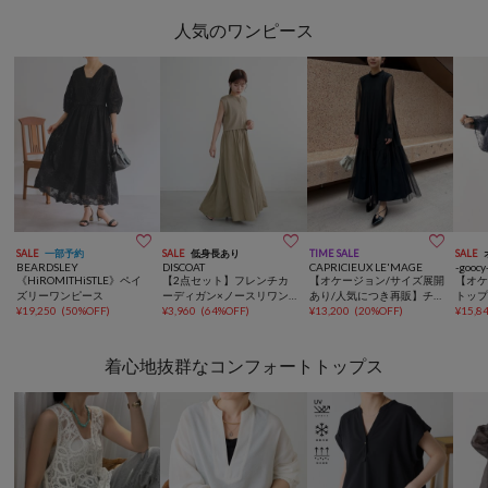
人気のワンピース



SALE
一部予約
SALE
低身長あり
TIME SALE
SALE
BEARDSLEY
DISCOAT
CAPRICIEUX LE'MAGE
-goocy
《HiROMITHiSTLE》ペイ
【2点セット】フレンチカ
【オケージョン/サイズ展開
【オ
ズリーワンピース
ーディガン×ノースリワン
あり/人気につき再販】チュ
トップ
¥
19,250
(
50%OFF
)
ピース
¥
3,960
(
64%OFF
)
ールハイネックワンピース
¥
13,200
(
20%OFF
)
ップ
¥
15,8
着心地抜群なコンフォートトップス