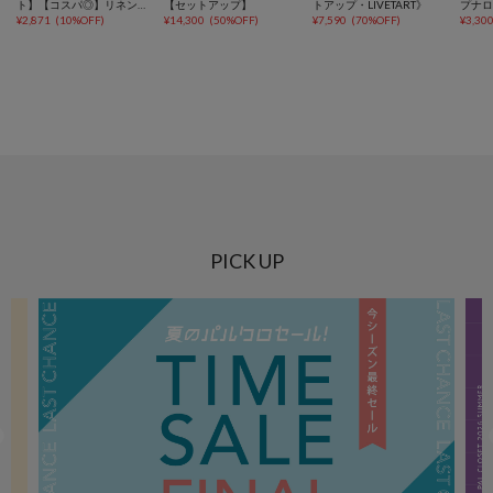
ト】【コスパ◎】リネンラ
【セットアップ】
トアップ・LIVETART》
プナ
イク配色イージーパンツ
¥
2,871
(
10%OFF
)
¥
14,300
(
50%OFF
)
¥
7,590
(
70%OFF
)
¥
3,30
PICK UP