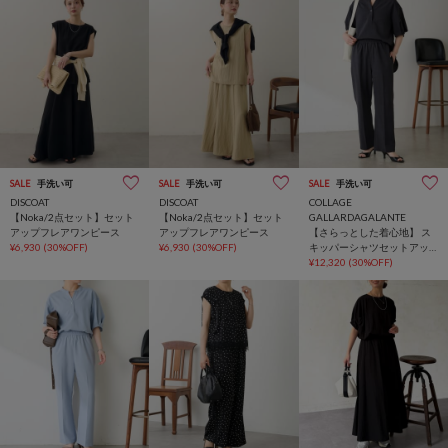
SALE
手洗い可
SALE
手洗い可
SALE
手洗い可
DISCOAT
DISCOAT
COLLAGE
【Noka/2点セット】セット
【Noka/2点セット】セット
GALLARDAGALANTE
アップフレアワンピース
アップフレアワンピース
【さらっとした着心地】 ス
¥6,930
(30%OFF)
¥6,930
(30%OFF)
キッパーシャツセットアッ
プ
¥12,320
(30%OFF)