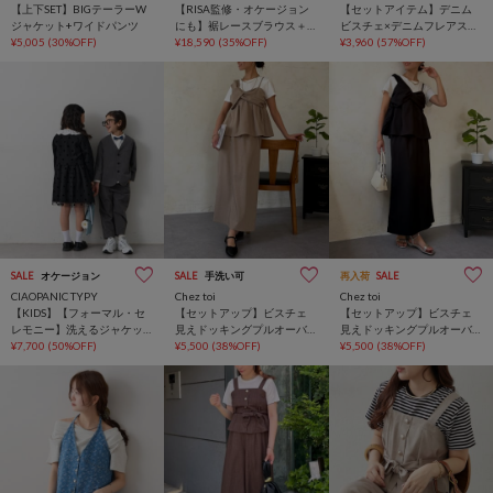
【上下SET】BIGテーラーW
【RISA監修・オケージョン
【セットアイテム】デニム
ジャケット+ワイドパンツ
にも】裾レースブラウス＋2
ビスチェ×デニムフレアスカ
¥5,005
(30%OFF)
タックワイドパンツ
¥18,590
(35%OFF)
ートSET
¥3,960
(57%OFF)
SALE
オケージョン
SALE
手洗い可
再入荷
SALE
CIAOPANIC TYPY
Chez toi
Chez toi
【KIDS】【フォーマル・セ
【セットアップ】ビスチェ
【セットアップ】ビスチェ
レモニー】洗えるジャケッ
見えドッキングプルオーバ
見えドッキングプルオーバ
トパンツセット
¥7,700
(50%OFF)
ー×ナロースカート
¥5,500
(38%OFF)
ー×ナロースカート
¥5,500
(38%OFF)