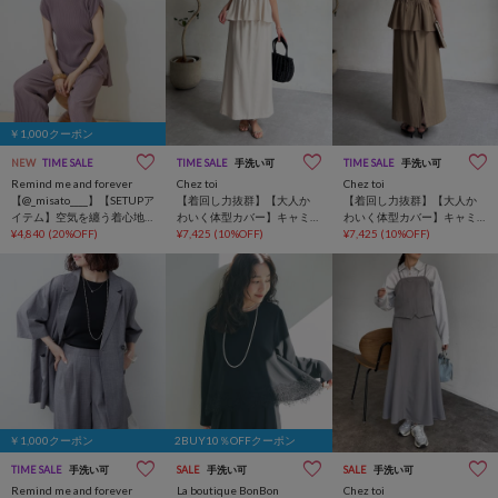
￥1,000クーポン
NEW
TIME SALE
TIME SALE
手洗い可
TIME SALE
手洗い可
Remind me and forever
Chez toi
Chez toi
【@_misato____】【SETUPア
【着回し力抜群】【大人か
【着回し力抜群】【大人か
イテム】空気を纏う着心地
わいく体型カバー】キャミ
わいく体型カバー】キャミ
クリスタルプリーツチュニ
¥4,840
(20%OFF)
ペプラム×タイトスカート
¥7,425
(10%OFF)
ペプラム×タイトスカート
¥7,425
(10%OFF)
ック&パンツ
￥1,000クーポン
2BUY10％OFFクーポン
TIME SALE
手洗い可
SALE
手洗い可
SALE
手洗い可
Remind me and forever
La boutique BonBon
Chez toi