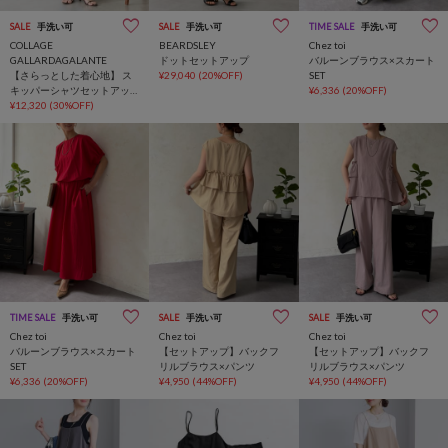
SALE
手洗い可
SALE
手洗い可
TIME SALE
手洗い可
COLLAGE
BEARDSLEY
Chez toi
GALLARDAGALANTE
ドットセットアップ
バルーンブラウス×スカート
【さらっとした着心地】 ス
¥29,040
(20%OFF)
SET
キッパーシャツセットアッ
¥6,336
(20%OFF)
プ
¥12,320
(30%OFF)
TIME SALE
手洗い可
SALE
手洗い可
SALE
手洗い可
Chez toi
Chez toi
Chez toi
バルーンブラウス×スカート
【セットアップ】バックフ
【セットアップ】バックフ
SET
リルブラウス×パンツ
リルブラウス×パンツ
¥6,336
(20%OFF)
¥4,950
(44%OFF)
¥4,950
(44%OFF)