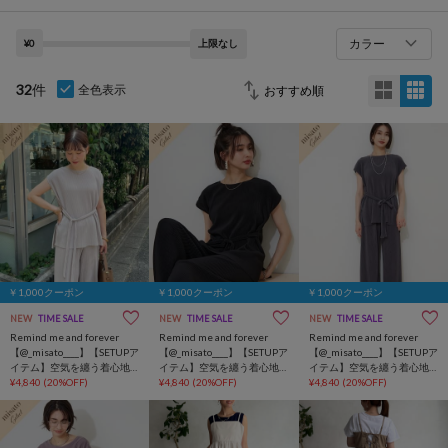
カラー
¥0
上限なし
32
件
全色表示
￥1,000クーポン
￥1,000クーポン
￥1,000クーポン
NEW
TIME SALE
NEW
TIME SALE
NEW
TIME SALE
Remind me and forever
Remind me and forever
Remind me and forever
【@_misato____】【SETUPア
【@_misato____】【SETUPア
【@_misato____】【SETUPア
イテム】空気を纏う着心地
イテム】空気を纏う着心地
イテム】空気を纏う着心地
クリスタルプリーツチュニ
¥4,840
(20%OFF)
クリスタルプリーツチュニ
¥4,840
(20%OFF)
クリスタルプリーツチュニ
¥4,840
(20%OFF)
ック&パンツ
ック&パンツ
ック&パンツ