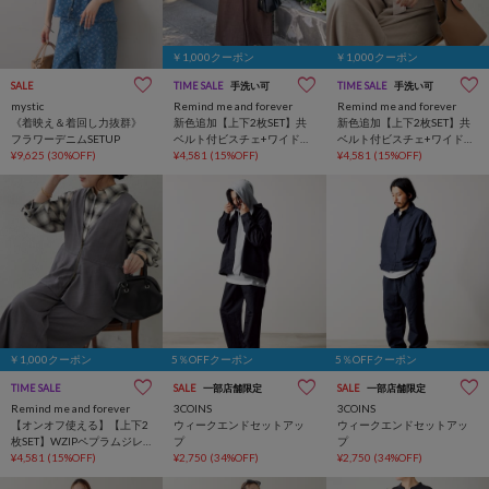
￥1,000クーポン
￥1,000クーポン
SALE
TIME SALE
手洗い可
TIME SALE
手洗い可
mystic
Remind me and forever
Remind me and forever
《着映え＆着回し力抜群》
新色追加【上下2枚SET】共
新色追加【上下2枚SET】共
フラワーデニムSETUP
ベルト付ビスチェ+ワイドパ
ベルト付ビスチェ+ワイドパ
¥9,625
(30%OFF)
ンツ
¥4,581
(15%OFF)
ンツ
¥4,581
(15%OFF)
￥1,000クーポン
5％OFFクーポン
5％OFFクーポン
TIME SALE
SALE
一部店舗限定
SALE
一部店舗限定
Remind me and forever
3COINS
3COINS
【オンオフ使える】【上下2
ウィークエンドセットアッ
ウィークエンドセットアッ
枚SET】WZIPペプラムジレ&
プ
プ
ワイドパンツ
¥4,581
(15%OFF)
¥2,750
(34%OFF)
¥2,750
(34%OFF)