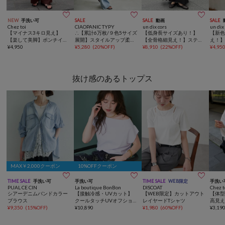



NEW
手洗い可
SALE
SALE
動画
SALE
Chez toi
CIAOPANIC TYPY
un dix cors
un dix
【マイナス3キロ見え】
∴【累計6万枚/９色5サイズ
【低身長サイズあり！】
【新
【楽して美脚】ポンチイー
展開】スタイルアップ柔ら
【全骨格細見え！】ステッ
え！
ジーパンツ
¥
4,950
かワイドイージーパンツ
¥
5,280
(
20%OFF
)
チスキッパーワンピース
¥
8,910
(
22%OFF
)
セッ
¥
4,95
抜け感のあるトップス
MAX￥2,000クーポン
10%OFFクーポン



TIME SALE
手洗い可
手洗い可
TIME SALE
WEB限定
手洗い
PUAL CE CIN
La boutique BonBon
DISCOAT
Chez t
シアーデニムバンドカラー
【接触冷感・UVカット】
【WEB限定】カットアウト
【体
ブラウス
クールタッチUVオフショ
レイヤードTシャツ
高見
¥
9,350
(
15%OFF
)
ルフレンチニット
¥
10,890
¥
1,980
(
60%OFF
)
ラウ
¥
3,19