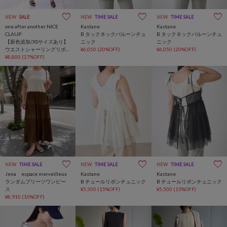
NEW
SALE
NEW
TIME SALE
NEW
TIME SALE
one after another NICE
Kastane
Kastane
CLAUP
B タックネックバルーンチュ
B タックネックバルーンチュ
【新色追加/XSサイズあり】
ニック
ニック
ウエストシャーリングリボ
¥6,050
(20%OFF)
¥6,050
(20%OFF)
ンロングワンピース
¥8,800
(27%OFF)
NEW
TIME SALE
NEW
TIME SALE
NEW
TIME SALE
Jena espace merveilleux
Kastane
Kastane
ランダムプリーツワンピー
B チュールリボンチュニック
B チュールリボンチュニック
ス
¥5,500
(15%OFF)
¥5,500
(15%OFF)
¥8,910
(10%OFF)