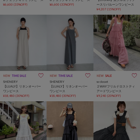
¥6,600
(33%OFF)
¥6,600
(33%OFF)
ースリバルーンワンピース
¥4,207
(15%OFF)
NEW
TIME SALE
NEW
TIME SALE
NEW
SALE
SHENERY
SHENERY
w closet
【LUALY】リネンオーバー
【LUALY】リネンオーバー
２WAYフリルドロストティ
ワンピース
ワンピース
アードワンピース
¥18,480
(30%OFF)
¥18,480
(30%OFF)
¥9,240
(20%OFF)