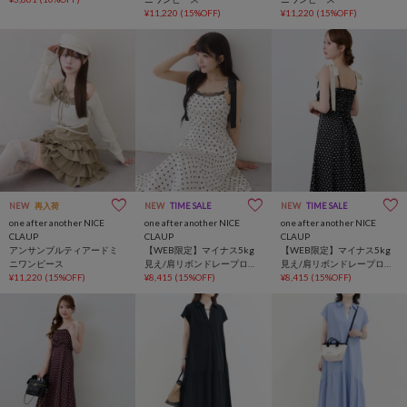
¥11,220
(15%OFF)
¥11,220
(15%OFF)
NEW
再入荷
NEW
TIME SALE
NEW
TIME SALE
one after another NICE
one after another NICE
one after another NICE
CLAUP
CLAUP
CLAUP
アンサンブルティアードミ
【WEB限定】マイナス5kg
【WEB限定】マイナス5kg
ニワンピース
見え/肩リボンドレープロン
見え/肩リボンドレープロン
¥11,220
(15%OFF)
グワンピース
¥8,415
(15%OFF)
グワンピース
¥8,415
(15%OFF)