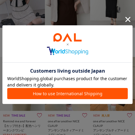
NEW
TIME SALE
NEW
TIME SALE
NEW
TIME SALE
OLIVE des OLIVE
Remind me and forever
Remind me and forever
リボンミニワンピとカーデ
【カップ付き♪】配色ヘンリ
【カップ付き♪】配色ヘンリ
のセット
ータンクワンピ
ータンクワンピ
¥8,415
(10%OFF)
¥3,861
(10%OFF)
¥3,861
(10%OFF)
NEW
TIME SALE
NEW
TIME SALE
NEW
再入荷
Remind me and forever
one after another NICE
one after another NICE
【カップ付き♪】配色ヘンリ
CLAUP
CLAUP
ータンクワンピ
アンサンブルティアードミ
アンサンブルティアードミ
¥3,861
(10%OFF)
ニワンピース
ニワンピース