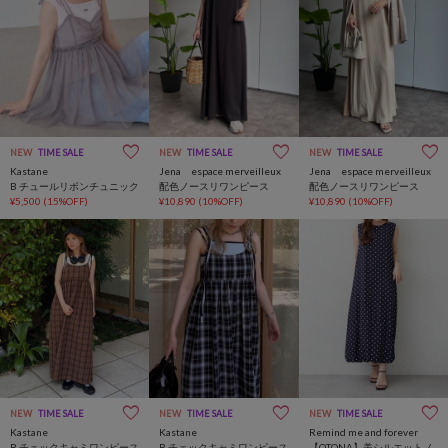
NEW
TIME SALE
NEW
TIME SALE
NEW
TIME SALE
Kastane
Jena espace merveilleux
Jena espace merveilleux
B チュールリボンチュニック
配色ノースリワンピース
配色ノースリワンピース
¥5,500
(15%OFF)
¥10,890
(10%OFF)
¥10,890
(10%OFF)
NEW
TIME SALE
NEW
TIME SALE
NEW
TIME SALE
Kastane
Kastane
Remind me and forever
B チェックキャミワンピース
B チェックキャミワンピース
【OTONA】美シルエットノ