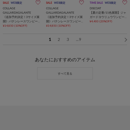
SALE
WEB限定
SALE
WEB限定
TIME SALE
WEB限定
COLLAGE
COLLAGE
DISCOAT
GALLARDAGALANTE
GALLARDAGALANTE
【夏の定番/11色展開】ジャ
《追加予約決定！3サイズ展
《追加予約決定！3サイズ展
ガードヨウリュウワンピー
開》バテンレースワンピー
開》バテンレースワンピー
ス《WEB限定》
¥4,400
(20%OFF)
ス
¥14,850
(10%OFF)
ス
¥14,850
(10%OFF)
1
2
3
...
9
あなたにおすすめのアイテム