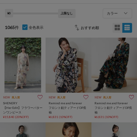
カラー
¥0
上限なし
1065
件
全色表示
NEW
再入荷
NEW
再入荷
NEW
再入荷
SHENERY
Remind me and forever
Remind me and forever
【Her Edit】フラワーパター
フロント釦ティアードOP長
フロント釦ティアードOP長
ンワンピース
袖
袖
¥15,840
(20%OFF)
¥6,831
(10%OFF)
¥6,831
(10%OFF)