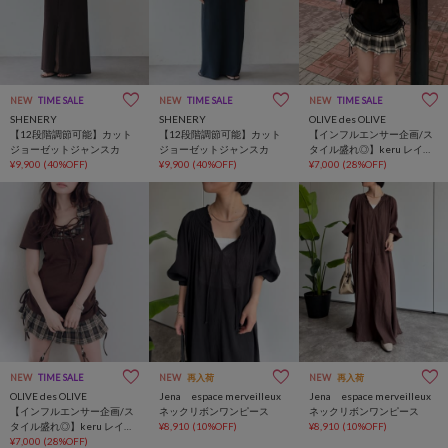
NEW
TIME SALE
NEW
TIME SALE
NEW
TIME SALE
SHENERY
SHENERY
OLIVE des OLIVE
【12段階調節可能】カット
【12段階調節可能】カット
【インフルエンサー企画/ス
ジョーゼットジャンスカ
ジョーゼットジャンスカ
タイル盛れ◎】keru レイヤ
¥9,900
(40%OFF)
¥9,900
(40%OFF)
ード風着痩せミニワンピ
¥7,000
(28%OFF)
NEW
TIME SALE
NEW
再入荷
NEW
再入荷
OLIVE des OLIVE
Jena espace merveilleux
Jena espace merveilleux
【インフルエンサー企画/ス
ネックリボンワンピース
ネックリボンワンピース
タイル盛れ◎】keru レイヤ
¥8,910
(10%OFF)
¥8,910
(10%OFF)
ード風着痩せミニワンピ
¥7,000
(28%OFF)