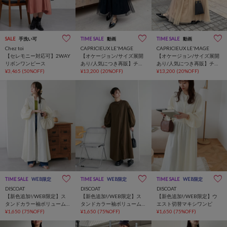
SALE
手洗い可
TIME SALE
動画
TIME SALE
動画
Chez toi
CAPRICIEUX LE'MAGE
CAPRICIEUX LE'MAGE
【セレモニー対応可】2WAY
【オケージョン/サイズ展開
【オケージョン/サイズ展開
リボンワンピース
あり/人気につき再販】チュ
あり/人気につき再販】チュ
¥3,465
(50%OFF)
ールハイネックワンピース
¥13,200
(20%OFF)
ールハイネックワンピース
¥13,200
(20%OFF)
TIME SALE
WEB限定
TIME SALE
WEB限定
TIME SALE
WEB限定
DISCOAT
DISCOAT
DISCOAT
【新色追加!/WEB限定】ス
【新色追加!/WEB限定】ス
【新色追加!/WEB限定】ウ
タンドカラー袖ボリューム
タンドカラー袖ボリューム
エスト切替マキシワンピ
ワンピース
¥1,650
(75%OFF)
ワンピース
¥1,650
(75%OFF)
¥1,650
(75%OFF)