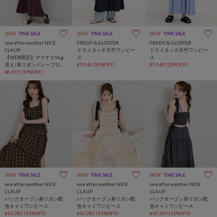
NEW
TIME SALE
NEW
TIME SALE
NEW
TIME SALE
one after another NICE
FREDY & GLOSTER
FREDY & GLOSTER
CLAUP
ドライタッチ天竺ワンピー
ドライタッチ天竺ワンピー
【WEB限定】マイナス5kg
ス
ス
見え/肩リボンドレープロン
¥7,040
(20%OFF)
¥7,040
(20%OFF)
グワンピース
¥8,415
(15%OFF)
NEW
TIME SALE
NEW
TIME SALE
NEW
TIME SALE
one after another NICE
one after another NICE
one after another NICE
CLAUP
CLAUP
CLAUP
バックオープン肩リボン配
バックオープン肩リボン配
バックオープン肩リボン配
色キャミワンピース
色キャミワンピース
色キャミワンピース
¥10,285
(15%OFF)
¥10,285
(15%OFF)
¥10,285
(15%OFF)