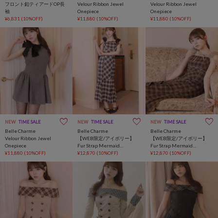
フロント釦ティアードOP長
Velour Ribbon Jewel
Velour Ribbon Jewel
袖
Onepiece
Onepiece
¥6,831
(10%OFF)
¥11,880
(10%OFF)
¥11,880
(10%OFF)
NEW
TIME SALE
NEW
TIME SALE
NEW
TIME SALE
Belle Charme
Belle Charme
Belle Charme
Velour Ribbon Jewel
【WEB限定/アイボリー】
【WEB限定/アイボリー】
Onepiece
Fur Strap Mermaid
Fur Strap Mermaid
¥11,880
(10%OFF)
Onepiece
¥12,870
(10%OFF)
Onepiece
¥12,870
(10%OFF)