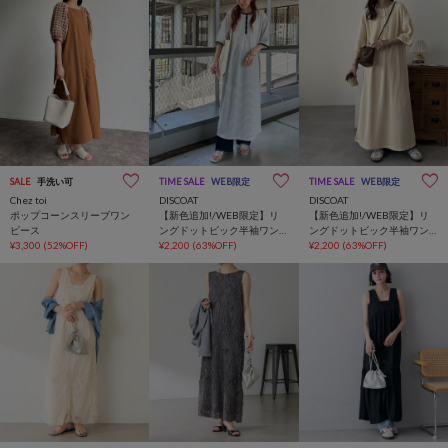
SALE
手洗い可
TIME SALE
WEB限定
TIME SALE
WEB限定
Chez toi
DISCOAT
DISCOAT
ポップコーンスリーブワン
【新色追加!/WEB限定】リ
【新色追加!/WEB限定】リ
ピース
ングドットビック半袖ワン
ングドットビック半袖ワン
¥3,300
(52%OFF)
ピース
¥2,200
(63%OFF)
ピース
¥2,200
(63%OFF)