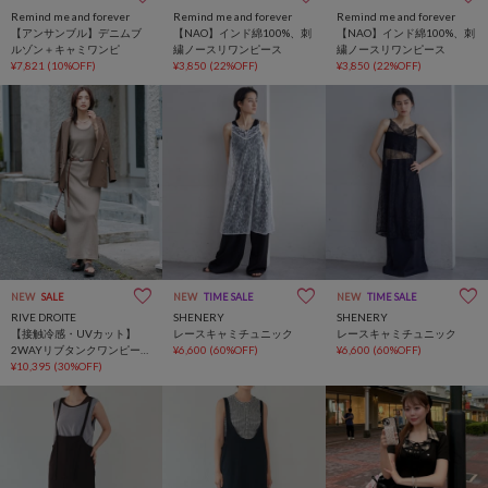
Remind me and forever
Remind me and forever
Remind me and forever
【アンサンブル】デニムブ
【NAO】インド綿100%、刺
【NAO】インド綿100%、刺
ルゾン＋キャミワンピ
繍ノースリワンピース
繍ノースリワンピース
¥7,821
(10%OFF)
¥3,850
(22%OFF)
¥3,850
(22%OFF)
NEW
SALE
NEW
TIME SALE
NEW
TIME SALE
RIVE DROITE
SHENERY
SHENERY
【接触冷感・UVカット】
レースキャミチュニック
レースキャミチュニック
2WAYリブタンクワンピース
¥6,600
(60%OFF)
¥6,600
(60%OFF)
【全骨格細見え/高身長サイ
¥10,395
(30%OFF)
ズあり】