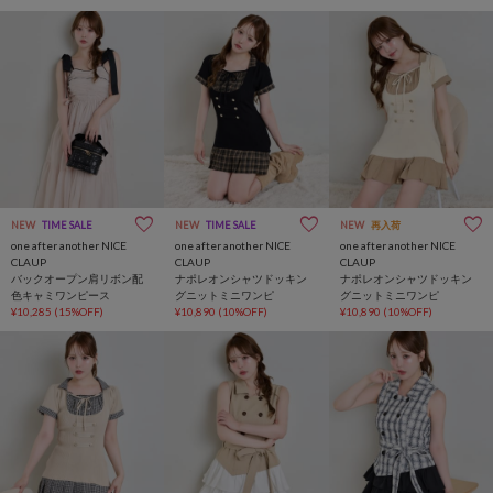
NEW
TIME SALE
NEW
TIME SALE
NEW
再入荷
one after another NICE
one after another NICE
one after another NICE
CLAUP
CLAUP
CLAUP
バックオープン肩リボン配
ナポレオンシャツドッキン
ナポレオンシャツドッキン
色キャミワンピース
グニットミニワンピ
グニットミニワンピ
¥10,285
(15%OFF)
¥10,890
(10%OFF)
¥10,890
(10%OFF)