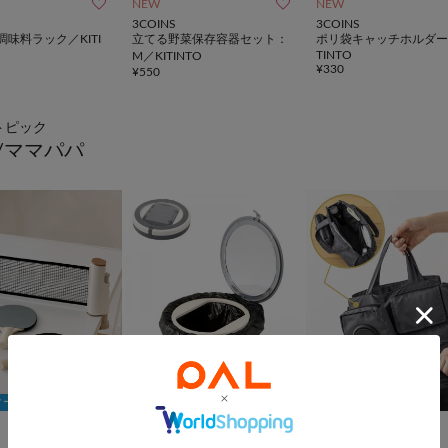


NEW
NEW
3COINS
3COINS
味料ラック／KITI
立てる野菜保存容器セット：
ポリ袋キャッチホルダー
TINTO
M／KITINTO
¥
330
¥
550
トピック
/ママパパ
クーポン
5％OFFクーポン
5％OFFクーポン


再入荷
SALE
NEW