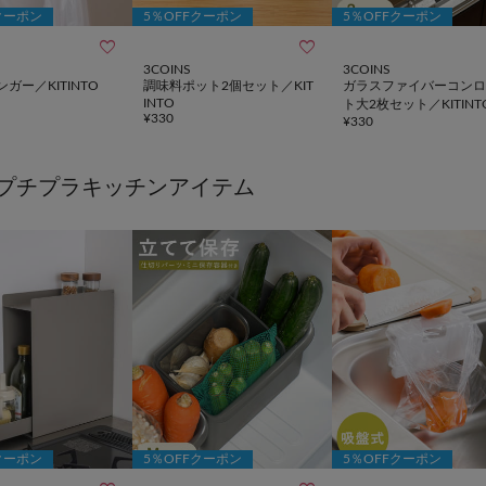
クーポン
5％OFFクーポン
5％OFFクーポン


3COINS
3COINS
ガー／KITINTO
調味料ポット2個セット／KIT
ガラスファイバーコンロ
INTO
ト大2枚セット／KITINT
¥
330
¥
330
プチプラキッチンアイテム
クーポン
5％OFFクーポン
5％OFFクーポン