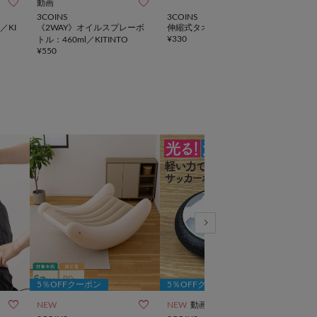



動画
3COINS
3COINS
3CO
／KI
《2WAY》オイルスプレーボ
伸縮式タオルハンガー
指先ト
¥
330
¥
330
トル：460ml／KITINTO
¥
550
5％OFFクーポン
5％OFFクーポン
5％



NEW
NEW
動画
NEW