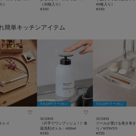
入り）
（30枚入り）
40枚入り）
¥
330
¥
330
れ簡単キッチンアイテム
5％OFFクーポン
5％OFFクーポン


3COINS
3COINS
トレイ
《片手でワンプッシュ！》食
ツールが置ける巻き巻き
器洗剤ボトル：400ml
り／KITINTO
¥
330
¥
550