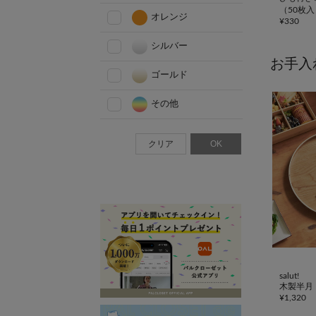
（50枚
オレンジ
¥
330
シルバー
お手入
ゴールド
その他
クリア
OK
salut!
木製半月
¥
1,320