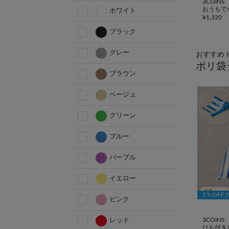
3COINS
おうちで
ホワイト
¥
1,320
ブラック
グレー
おすすめ
ポリ袋
ブラウン
ベージュ
グリーン
ブルー
パープル
イエロー
5％OFF
ピンク
3COINS
レッド
ひも付き