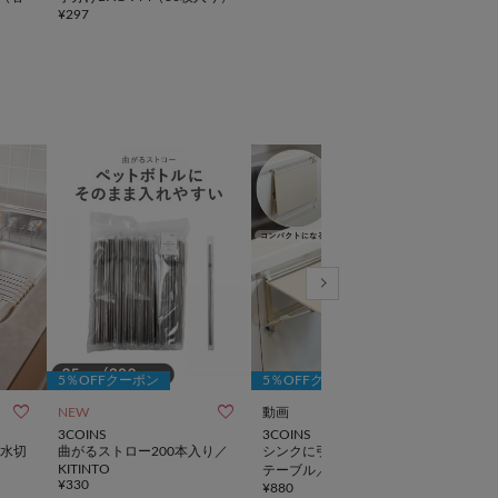
¥
297
5％OFFクーポン
5％OFFクーポン
5％



NEW
動画
3COINS
3COINS
3CO
水切
曲がるストロー200本入り／
シンクに引っ掛けるサポート
キッ
KITINTO
TIN
テーブル／KITINTO
¥
330
¥
330
¥
880