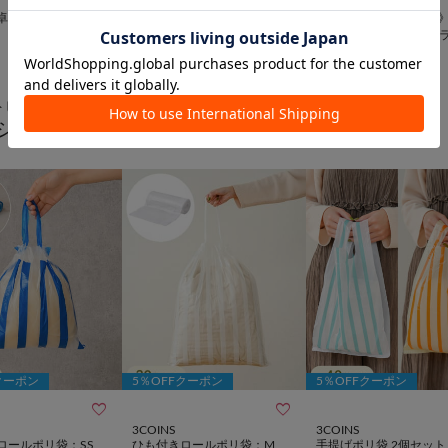
3COINS
3COINS
卓球セット
《長距離移動のお供に》ポー
《計12ポケット付き！
タブルトイレ／KIDS
グインバッグ／KIDSト
¥
880
(
60%OFF
)
¥
1,320
ル
トピック
シリーズ
クーポン
5％OFFクーポン
5％OFFクーポン


3COINS
3COINS
ロールポリ袋：SS
ひも付きロールポリ袋：M
手提げポリ袋 2個セット