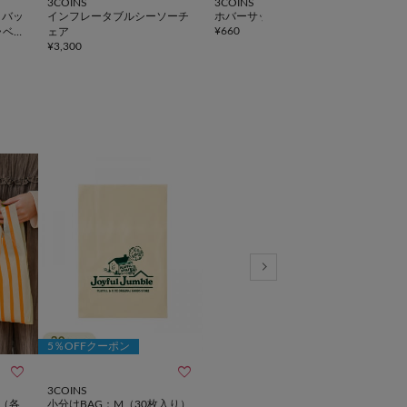
3COINS
3COINS
3CO
》バッ
インフレータブルシーソーチ
ホバーサッカーボール
離乳
¥
660
ラベ
ェア
トラ
¥
3,300
¥
550
5％OFFクーポン


3COINS
（各
小分けBAG：M（30枚入り）