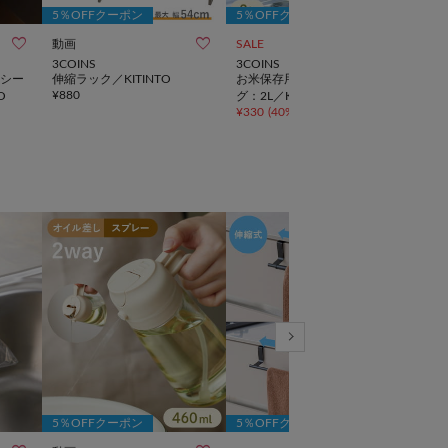
5％OFFクーポン
5％OFFクーポン
5％



動画
SALE
3COINS
3COINS
3CO
シー
伸縮ラック／KITINTO
お米保存用シリコーンバッ
伸縮
¥
880
O
O
グ：2L／KITINTO
¥
550
¥
330
(
40%OFF
)
5％OFFクーポン
5％OFFクーポン
5％