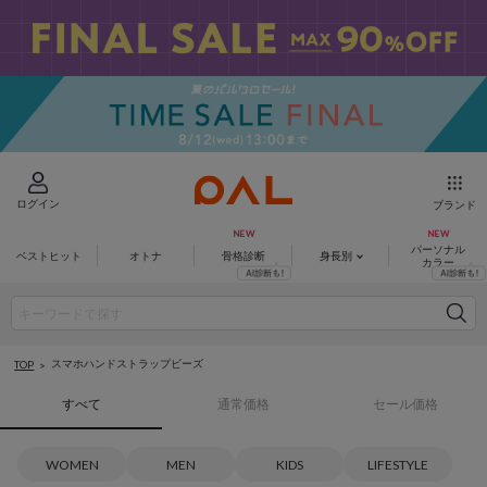
ログイン
ブランド
パーソナル
ベストヒット
オトナ
骨格診断
身長別
カラー
スマホハンドストラップビーズ
TOP
すべて
通常価格
セール価格
WOMEN
MEN
KIDS
LIFESTYLE