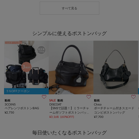
シンプルに使えるボストンバッグ
5％OFFクーポン



動画
SALE
動画
動画
3COINS
DISCOAT
Chico
ペアレンツボストンBAG
【SNSで話題！】ミラーチャ
ポーチチャーム付きスエード
¥
2,750
ーム付ソフトボストンバッグ
コンビボストンバッグ
《詳細動画あり》
¥
3,168
(
60%OFF
)
¥
7,700
毎日使いたくなるボストンバッグ