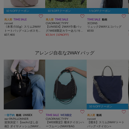
10％OFFクーポン
10％OFFクーポン
5％OFFクーポン



再入荷
TIME SALE
再入荷
TIME SALE
TIME SALE
動画
russet
CIAOPANIC TYPY
3COINS
《本革/510g》スリム2WAY
【UNISEX】2WAY巾着バッ
リュック2WAYエコバッグ
トートバッグ <エンボスモノ
グ/WEB限定カラーあり/キー
¥
550
グラム>
¥
37,400
ホルダー付き
¥
3,564
(
10%OFF
)
アレンジ自在な2WAY バッグ
10％OFFクーポン



一部予約
動画
UNISEX
TIME SALE
WEB限定
再入荷
動画
ear PAPILLONNER
CIAOPANIC TYPY
russet
追加決定！【ouchi/ほし企
【WEB限定】撥水ナイロンハ
【撥水】スリム2WAYトート
画】ダイヤメッシュ2WAYト
ーフムーン2WAYBAG
バッグ <ナイロン>