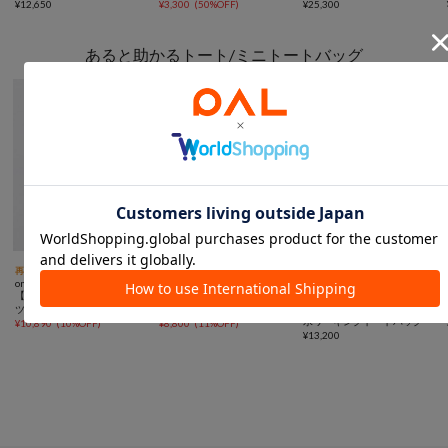
ートバッグ Sサイズ
¥
12,650
¥
3,300
(
50%OFF
)
¥
25,300
あると助かるトート/ミニトートバッグ
15％OFFクーポン



再入荷
TIME SALE
予約
TIME SALE
予約
予約
動画
one after another NICE CLAUP
one after another NICE CLAUP
COLLAGE
【LouLoumei】ビジューロゴ
【LouLoumei】ビジューロゴ
GALLARDAGALANTE
【強撥水/PC収納可◎】強撥
ツイードキャリーオントート/
ツイードミニトート/推し活
水ワーキングトートバッグ
推し活
¥
10,890
(
10%OFF
)
¥
8,800
(
11%OFF
)
¥
13,200