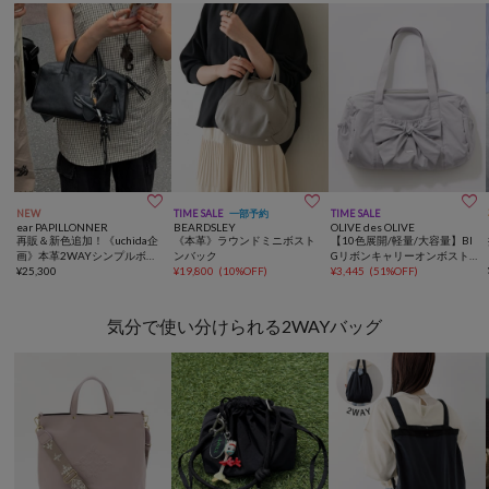



NEW
TIME SALE
一部予約
TIME SALE
ear PAPILLONNER
BEARDSLEY
OLIVE des OLIVE
再販＆新色追加！《uchida企
《本革》ラウンドミニボスト
【10色展開/軽量/大容量】BI
画》本革2WAYシンプルボス
ンバック
Gリボンキャリーオンボスト
トンバッグ
¥
25,300
¥
19,800
(
10%OFF
)
ンバッグ
¥
3,445
(
51%OFF
)
気分で使い分けられる2WAYバッグ