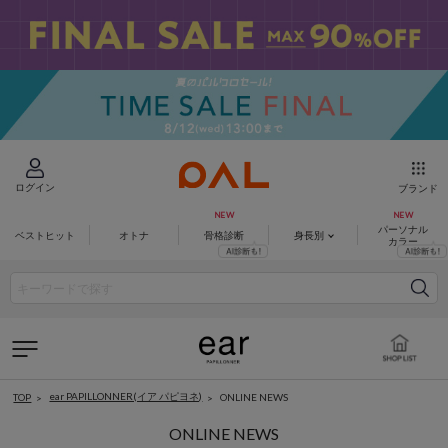
ログイン
ブランド
パーソナル
ベストヒット
オトナ
骨格診断
身長別
カラー
ear PAPILLONNER(イア パピヨネ)
ONLINE NEWS
TOP
ONLINE NEWS