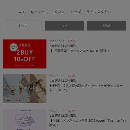
ALL
レディース
メンズ
キッズ
ライフスタイル
ニュース
予約会
すべて
2026.08.08
NEW
ear PAPILLONNER
【2日間限定】セール2BUY10%OFF開催！
2026.08.06
NEW
ear PAPILLONNER
8/6更新 9月入荷の新作アクセサリーが予約スター
ト！《Vol.1》
2026.08.05
NEW
ear PAPILLONNER
【告知】パルのキュン祭り 2026 Autumn Fashion Fes
開催！