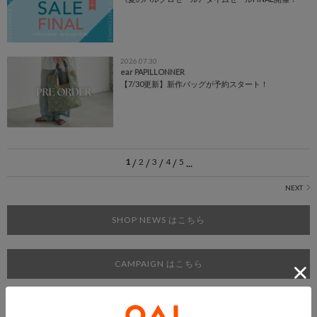
2026.07.30
ear PAPILLONNER
【7/30更新】新作バッグが予約スタート！
1
/
2
/
3
/
4
/
5
...
SHOP NEWS はこちら
CAMPAIGN はこちら