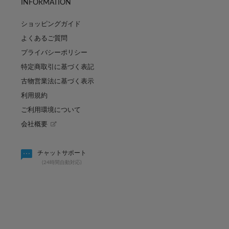
INFORMATION
ショッピングガイド
よくあるご質問
プライバシーポリシー
特定商取引に基づく表記
古物営業法に基づく表示
利用規約
ご利用環境について
会社概要
パーソナルカラー診断「
パルのキュン祭り開催決定！
チャットサポート
シャ
(24時間自動対応)
2026.07.31