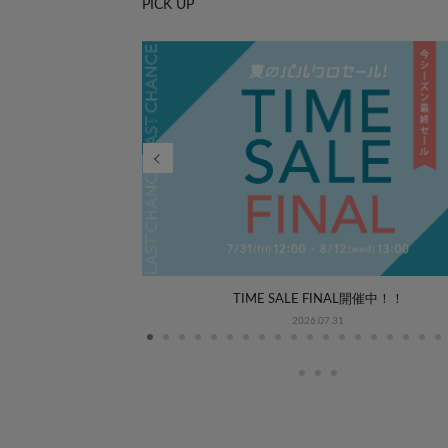
PICK UP
WEEK COORDINATE
TIME SALE FINAL開催中！！
2026.07.31