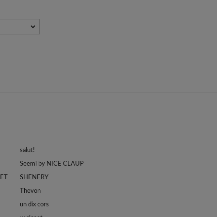
salut!
Seemi by NICE CLAUP
LET
SHENERY
Thevon
un dix cors