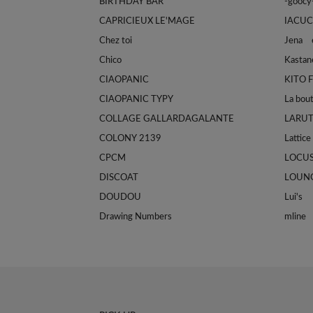
BIRTHDAY BAR
-goocy
CAPRICIEUX LE'MAGE
IACUC
Chez toi
Jena e
Chico
Kastan
CIAOPANIC
KITO 
CIAOPANIC TYPY
La bou
COLLAGE GALLARDAGALANTE
LARU
COLONY 2139
Lattice
CPCM
LOCU
DISCOAT
LOUN
DOUDOU
Lui's
Drawing Numbers
mline