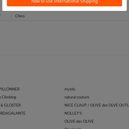
ド
APILLONNER
mystic
Franklin Climbing
natural couture
 & GLOSTER
NICE CLAUP / OLIVE des OLVE OUT
ARDAGALANTE
NOLLEY'S
OLIVE des OLIVE