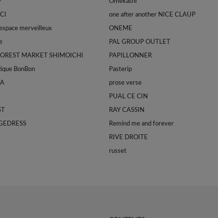
-
Omekashi
CI
one after another NICE CLAUP
space merveilleux
ONEME
e
PAL GROUP OUTLET
FOREST MARKET SHIMOICHI
PAPILLONNER
tique BonBon
Pasterip
TA
prose verse
PUAL CE CIN
ST
RAY CASSIN
GEDRESS
Remind me and forever
RIVE DROITE
russet