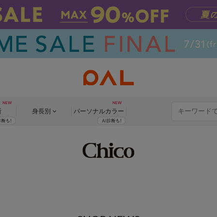
断
身長別
パーソナル
カラー