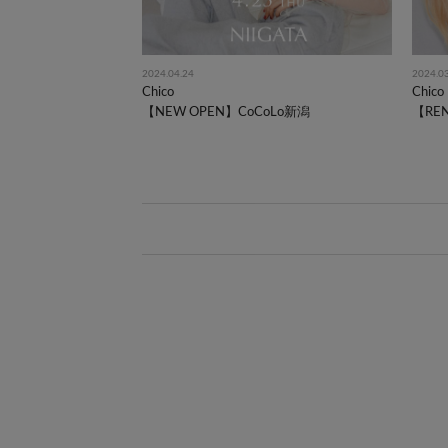
2024.04.24
2024.0
Chico
Chico
【NEW OPEN】CoCoLo新潟
【RE