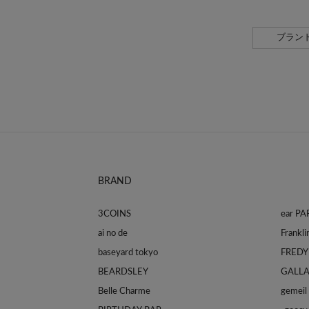
ブラン
BRAND
3COINS
ear P
ai no de
baseyard tokyo
FREDY
BEARDSLEY
GALL
Belle Charme
gemeil