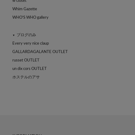
w closet
Whim Gazette
WHO'S WHO gallery
ブログのみ
▼
Every very nice claup
GALLARDAGALANTE OUTLET
russet OUTLET
un dix cors OUTLET
ホステルのアサ