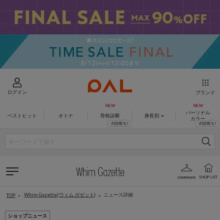
ログイン
ブランド
パーソナル
ベストヒット
オトナ
骨格診断
身長別
カラー
Whim Gazette(ウィム ガゼット)
ニュース詳細
TOP
ショップニュース