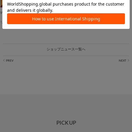
Whim Gazette
【Drawing Numbers新宿店・横浜店】『il Sandalo of Capri(イル サンダロ オブ カプ
リ)』 POP-UP EVENT
ショップニュース一覧へ
PICK UP