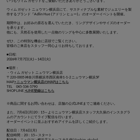
いつもウィム ガゼットをご愛顧いただきありがとうございます。
ウィム ガゼット ニュウマン横浜店にて、サスティナブルな素材でジュエリーを製
作するブランド『Adlin Hue (アドリン ヒュー)』 のオーダーイベントを開催。
期間中は、お好みの原石を選んでいただき、リングデザインやサイズのオーダー
を承ります。
他にも、天然石を使用した一点物のリングを中心に多数展開いたします。
ぜひ、この特別な機会に店頭でご覧ください。
皆様のご来店をスタッフ一同心よりお待ちしております。
■日程:
2026年7月7日(火)～14日(火)
■場所：
・ウィム ガゼット ニュウマン横浜店
〒220-0005 神奈川県横浜市西区南幸1-1-2 ニュウマン横浜5F
MAP
> ニュウマン横浜店のMAPはこちら
TEL 045-534-5790
SHOP LINE
>LINE登録はこちら
※商品に関するお問い合わせは、店舗の公式LINEまでご連絡ください。
また、7月6日(月)20：15～よりニュウマン横浜店スタッフ大久保のインスタグラ
ムのアカウントにてライブ配信を行います。
オーダーイベントに並ぶおすすめアイテムを詳しくご紹介します。
配信日：7月6日(月)
配信時間：20：15～スタート
配信先：ニュウマン横浜店スタッフ 大久保(
＠whim_okubo
)