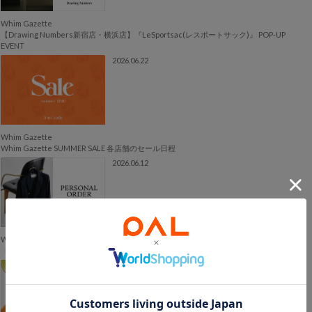
Whim Gazette
【Drawing Numbers新宿店・横浜店】『LeSportsac(レスポートサック)』 POP-UP
EVENT
2026.06.22
Whim Gazette
Whim Gazette SUMMER SALE 各店舗のセール日程
2026.06.12
Whim Gazette
【INFORMATION】ジャケット パーソナルオーダー会開催のお知らせ
2026.06.11