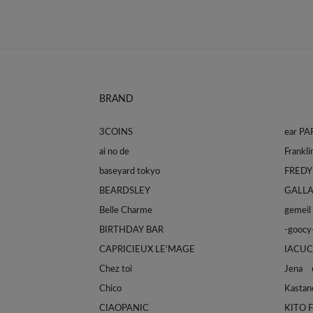
BRAND
3COINS
ear P
ai no de
baseyard tokyo
FREDY
BEARDSLEY
GALL
Belle Charme
gemeil
BIRTHDAY BAR
-goocy
CAPRICIEUX LE'MAGE
IACUC
Chez toi
Jena e
Chico
Kastan
CIAOPANIC
KITO 