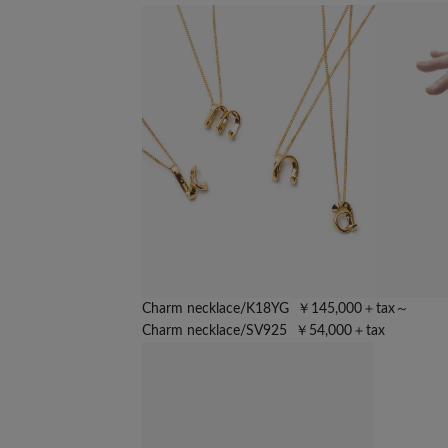
Charm necklace/K18YG ￥145,000＋tax～
Charm necklace/SV925 ￥54,000＋tax