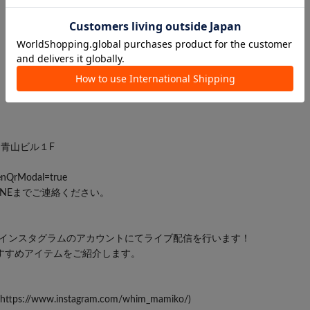
トン青山ビル１F
penQrModal=true
NEまでご連絡ください。
村上のインスタグラムのアカウントにてライブ配信を行います！
ぶおすすめアイテムをご紹介します。
https://www.instagram.com/whim_mamiko/
)