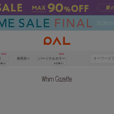
断
身長別
パーソナル
カラー