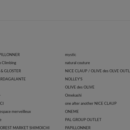
APILLONNER
mystic
Franklin Climbing
natural couture
 & GLOSTER
NICE CLAUP / OLIVE des OLVE OUT
ARDAGALANTE
NOLLEY'S
OLIVE des OLIVE
-
Omekashi
CI
one after another NICE CLAUP
space merveilleux
ONEME
e
PAL GROUP OUTLET
FOREST MARKET SHIMOICHI
PAPILLONNER