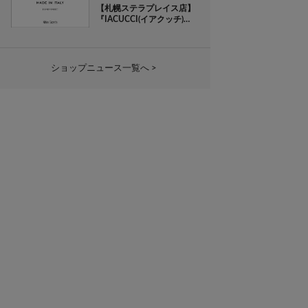
【札幌ステラプレイス店】
『IACUCCI(イアクッチ)』
POP-UP EVENT
ショップニュース一覧へ >