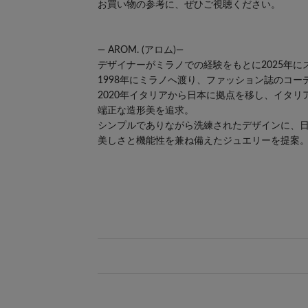
お買い物の参考に、ぜひご視聴ください。
― AROM. (アロム)―
デザイナーがミラノでの経験をもとに2025年
1998年にミラノへ渡り、ファッション誌のコ
2020年イタリアから日本に拠点を移し、イタ
端正な造形美を追求。
シンプルでありながら洗練されたデザインに、日
美しさと機能性を兼ね備えたジュエリーを提案