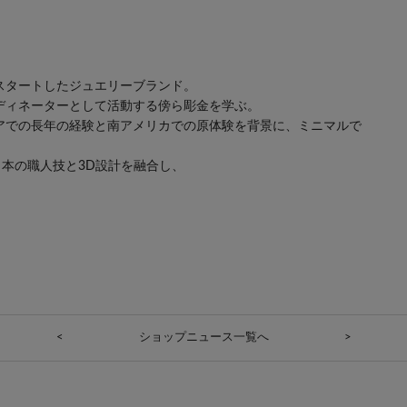
にスタートしたジュエリーブランド。
ーディネーターとして活動する傍ら彫金を学ぶ。
リアでの長年の経験と南アメリカでの原体験を背景に、ミニマルで
本の職人技と3D設計を融合し、
。
<
ショップニュース一覧へ
>