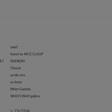
salut!
Seemi by NICE CLAUP
LET
SHENERY
Thevon
un dix cors
w closet
Whim Gazette
WHO'S WHO gallery
ブログのみ
▼