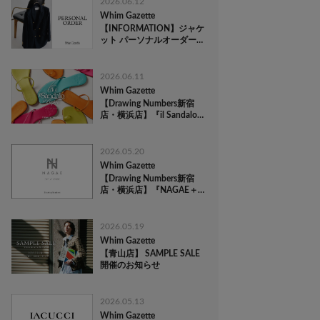
2026.06.12
Whim Gazette
【INFORMATION】ジャケ
ット パーソナルオーダー
会開催のお知らせ
2026.06.11
Whim Gazette
【Drawing Numbers新宿
店・横浜店】『il Sandalo
of Capri(イル サンダロ オ
ブ カプリ)』 POP-UP
EVENT
2026.05.20
Whim Gazette
【Drawing Numbers新宿
店・横浜店】『NAGAE＋
(ナガエプリュス)』 POP-
UP EVENT
2026.05.19
Whim Gazette
【青山店】 SAMPLE SALE
開催のお知らせ
2026.05.13
Whim Gazette