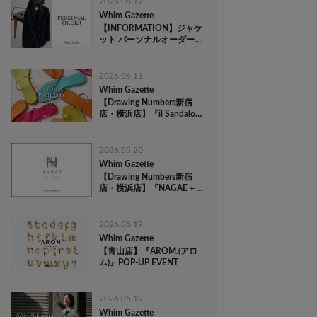
2026.06.12
Whim Gazette
【INFORMATION】ジャケ
ット パーソナルオーダー
会開催のお知らせ
2026.06.11
Whim Gazette
【Drawing Numbers新宿
店・横浜店】『il Sandalo
of Capri(イル サンダロ オ
ブ カプリ)』 POP-UP
EVENT
2026.05.20
Whim Gazette
【Drawing Numbers新宿
店・横浜店】『NAGAE＋
(ナガエプリュス)』 POP-
UP EVENT
2026.05.19
Whim Gazette
【青山店】『AROM.(アロ
ム)』POP-UP EVENT
2026.05.19
Whim Gazette