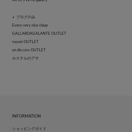
WHO'S WHO gallery
ブログのみ
▼
Every very nice claup
GALLARDAGALANTE OUTLET
russet OUTLET
un dix cors OUTLET
ホステルのアサ
INFORMATION
ショッピングガイド