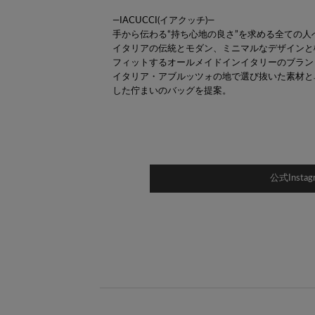
―IACUCCI(イアクッチ)―
手から伝わる“持ち心地の良さ”を求める全ての人
イタリアの伝統とモダン、ミニマルなデザインと
フィットするオールメイドインイタリーのブラン
イタリア・アブルッツォの地で選び抜いた素材と
した佇まいのバッグを提案。
公式Inst