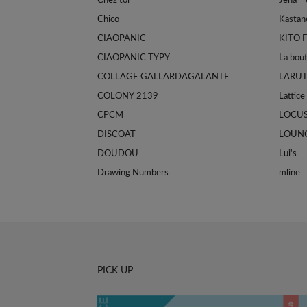
Chez toi
Jena e
Chico
Kastan
CIAOPANIC
KITO 
CIAOPANIC TYPY
La bou
COLLAGE GALLARDAGALANTE
LARU
COLONY 2139
Lattice
CPCM
LOCU
DISCOAT
LOUN
DOUDOU
Lui's
Drawing Numbers
mline
PICK UP