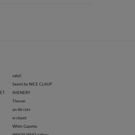
salut!
Seemi by NICE CLAUP
LET
SHENERY
Thevon
un dix cors
w closet
Whim Gazette