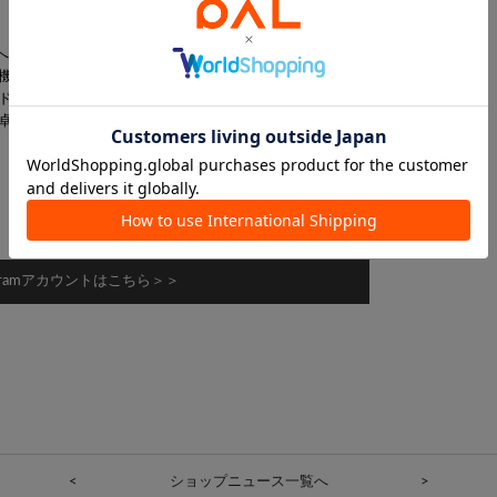
へ。
機能性、相反する概念を軽やかに行き来して私の今にしなやかに
ド。
卓越した職人の手仕事によって、誰もが愛着を持てるような凛と
agramアカウントはこちら＞＞
<
ショップニュース一覧へ
>