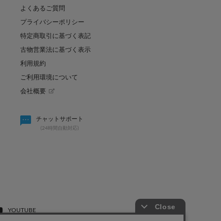
よくあるご質問
プライバシーポリシー
特定商取引に基づく表記
古物営業法に基づく表示
利用規約
ご利用環境について
会社概要
賢く買い足し！秋まで使
パルのキュン祭り開催決定！！
チャットサポート
(24時間自動対応)
2026.08.07
YOUTUBE