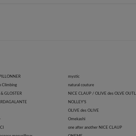
APILLONNER
mystic
Franklin Climbing
natural couture
 & GLOSTER
NICE CLAUP / OLIVE des OLVE OUT
ARDAGALANTE
NOLLEY'S
OLIVE des OLIVE
-
Omekashi
CI
one after another NICE CLAUP