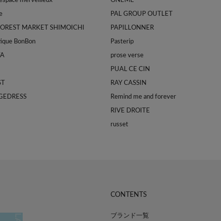
space merveilleux
ONEME
e
PAL GROUP OUTLET
FOREST MARKET SHIMOICHI
PAPILLONNER
tique BonBon
Pasterip
TA
prose verse
PUAL CE CIN
ST
RAY CASSIN
GEDRESS
Remind me and forever
RIVE DROITE
russet
CONTENTS
ブランド一覧