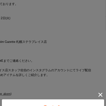
ております。
2日(火)
m Gazette 札幌ステラプレイス店
NEまでご連絡ください。
ラプレイス店スタッフ佐伯のインスタグラムのアカウントにてライブ配信
すめアイテムを詳しくご紹介します。
g_akem
)