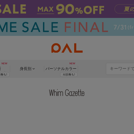
断
身長別
パーソナル
カラー