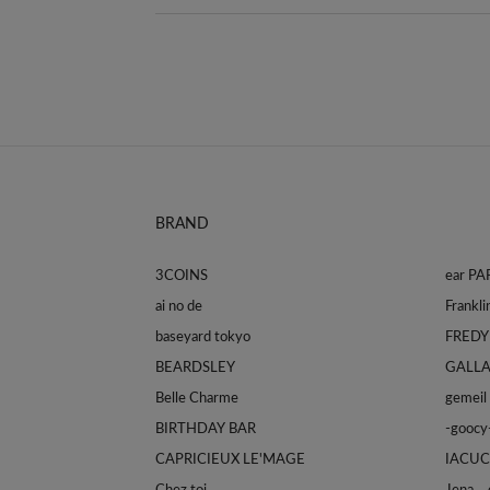
BRAND
3COINS
ear P
ai no de
baseyard tokyo
FREDY
BEARDSLEY
GALL
Belle Charme
gemeil
BIRTHDAY BAR
-goocy
CAPRICIEUX LE'MAGE
IACUC