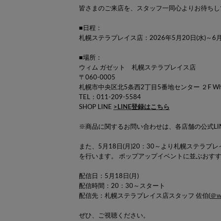
皆さまのご来店を、スタッフ一同心よりお待ちし
■日程：
札幌ステラプレイス店：2026年5月20日(水)～6月
■場所：
ウィム ガゼット 札幌ステラプレイス店
〒060-0005
札幌市中央区北5条西2丁目5番地センター ２F Whi
TEL：011-209-5584
SHOP LINE
>LINE登録はこちら
※商品に関するお問い合わせは、各店舗の公式LI
また、5月18日(月)20：30～より札幌ステ
を行います。 ポップアップイベントに並ぶおす
配信日：5月18日(月)
配信時間：20：30～スタート
配信先：札幌ステラプレイス店スタッフ 佐伯(
＠w
ぜひ、ご視聴ください。