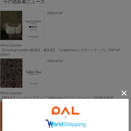
2026.07.09
Whim Gazette
【Drawing Numbers新宿店・横浜店】『LeSportsac(レスポートサック)』 POP-UP
EVENT
2026.06.30
Whim Gazette
【横浜店】ジュエリーブランド『Adlin Hue (アドリン ヒュー)』ORDER EVENT
2026.06.22