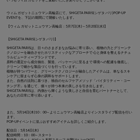
ウィム ガゼットニュウマン高輪店にて、SHIGETA PARIS(シゲタ パリ)POP-UP
EVENTを、下記の期間にて開催いたします。
【ウィム ガゼットニュウマン高輪店：5月7日(木)～5月20日(水)】
【SHIGETA PARIS(シゲタ パリ)】
SHIGETA PARISは、日々のさまざまなお悩みに寄り添い、 植物の力とグリーンテ
クノロジーを融合させたホリスティックなアプローチで 心と身体を整えるナチュ
ラルビューティーブランドです。
原料の選定から成分抽出、製造、パッケージに至るまで 環境への配慮を徹底し、
クリーンで確かな製品づくりを行っています。
植物が持つパワーと、グリーンテクノロジーが融合したアイテムは、単なるスキ
ンケアに留まらず心身の調和をサポートします。
また、自然の法則に基づき、独自のセルフケアメソッド「バイタリティー・コー
チング🄬」を通じて、個々が持つ本来の美しさを引き出します。
SHIGETA PARISは、内側から輝くような美しさと自信を育むパートナーとして、
あなたの日常に寄り添います。
また、5月14日(木)10：00～よりニュウマン高輪店よりインスタライブ配信を行い
ます。
POP-UPイベントに並ぶおすすめアイテムを詳しくご紹介します。
配信日：5月14日(木)
配信時間：10：00～スタート
配信先：ウィム ガゼット本部スタッフ 大隅(
＠r_jun0601
)