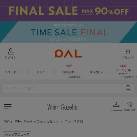
ログイン
ブランド
パーソナル
ベストヒット
オトナ
骨格診断
身長別
カラー
Whim Gazette(ウィム ガゼット)
ニュース詳細
TOP
ショップニュース