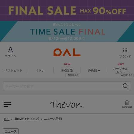
ログイン
ブランド
パーソナル
ベストヒット
オトナ
骨格診断
身長別
カラー
Thevon.(ゼヴォン)
ニュース詳細
TOP
ニュース