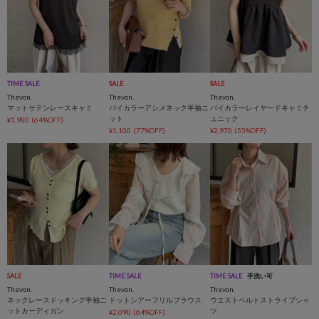
TIME SALE
SALE
SALE
Thevon.
Thevon.
Thevon.
マットサテンレースキャミ
バイカラーアシメネック半袖ニ
バイカラーレイヤードキャミチ
ット
ュニック
¥1,980
(64%OFF)
¥1,100
(77%OFF)
¥2,970
(55%OFF)
SALE
TIME SALE
TIME SALE
手洗い可
Thevon.
Thevon.
Thevon.
ネックレースドッキング半袖ニ
ドットシアーフリルブラウス
ウエストベルトストライプシャ
ットカーディガン
ツ
¥2,090
(64%OFF)