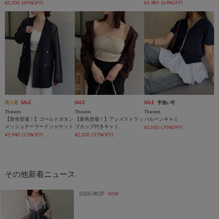
¥2,200
(60%OFF)
¥1,980
(64%OFF)
再入荷
SALE
SALE
SALE
手洗い可
Thevon.
Thevon.
Thevon.
【新色登場！】ゴールドボタン
【新色登場！】アシメストラッ
バルーンキャミ
メッシュテーラードジャケット
プカップ付きキャミ
¥1,650
(70%OFF)
¥5,940
(21%OFF)
¥2,200
(37%OFF)
2026.08.07
NEW