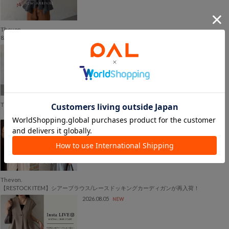
Thevon.
8/7(fri) NEW ARRIVAL！
2026.08.05
NEW
Thevon.
【ネイビー再入荷】人気の“袖くしゅブラウス”を徹底解説！
2026.08.05
NEW
Thevon.
【RESTOCK ITEM】シアーブラウス/レースドッキングカーディガンが再入荷！
2026.08.05
NEW