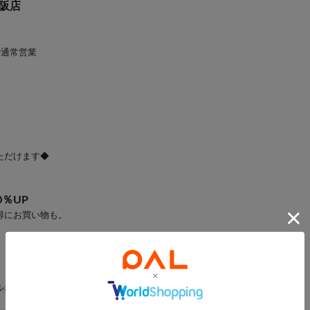
大阪店
で通常営業
ただけます◆
％UP
得にお買い物も。
ルポーチをご用意しております。