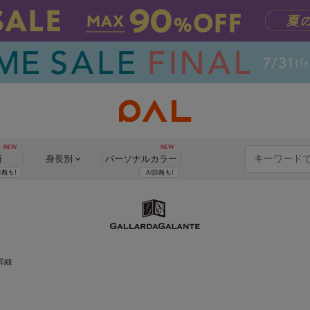
断
身長別
パーソナル
カラー
詳細