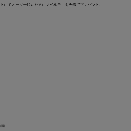
ムをイベントにてオーダー頂いた方にノベルティを先着でプレゼント。