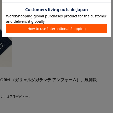
UNFORM （ガリャルダガランテ アンフォーム）」展開決
がいよいよ7月デビュー。
。