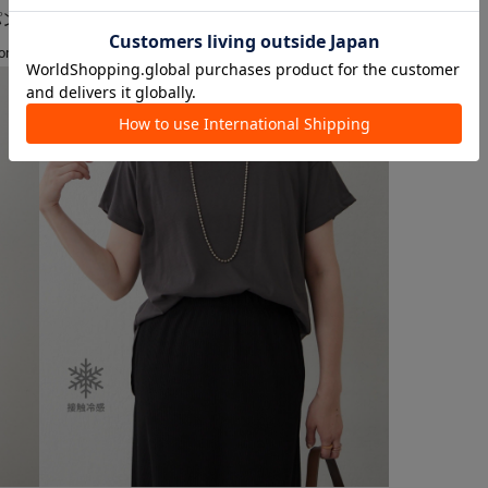
パンツ
【大人可愛い】レースフードシャツ
¥4,950
ore >>
more >>