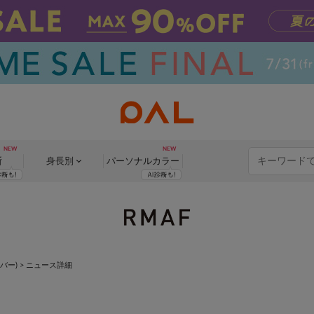
断
身長別
パーソナル
カラー
エバー)
> ニュース詳細