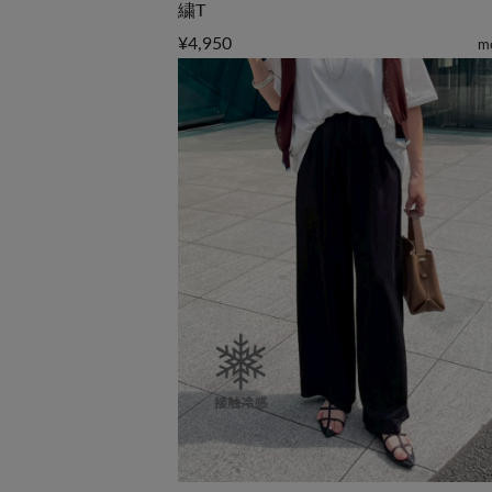
繍T
¥4,950
m