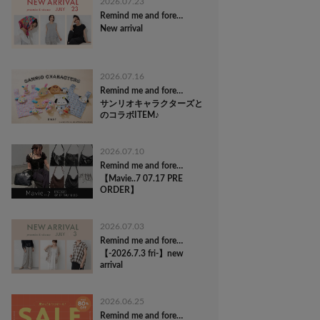
2026.07.23
Remind me and forever
New arrival
2026.07.16
Remind me and forever
サンリオキャラクターズと
のコラボITEM♪
2026.07.10
Remind me and forever
【Mavie..7 07.17 PRE
ORDER】
2026.07.03
Remind me and forever
【-2026.7.3 fri-】new
arrival
2026.06.25
Remind me and forever