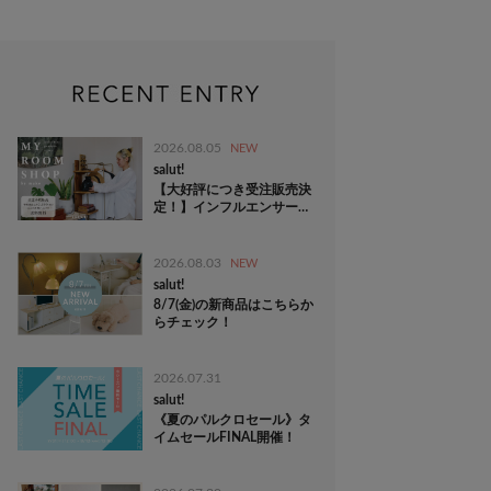
2026.08.05
NEW
salut!
【大好評につき受注販売決
定！】インフルエンサー企
画“MY ROOM SHOP”
2026.08.03
NEW
salut!
8/7(金)の新商品はこちらか
らチェック！
2026.07.31
salut!
《夏のパルクロセール》タ
イムセールFINAL開催！