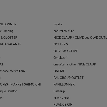
APILLONNER
mystic
Franklin Climbing
natural couture
 & GLOSTER
NICE CLAUP / OLIVE des OLVE OUT
ARDAGALANTE
NOLLEY'S
OLIVE des OLIVE
-
Omekashi
CI
one after another NICE CLAUP
space merveilleux
ONEME
e
PAL GROUP OUTLET
FOREST MARKET SHIMOICHI
PAPILLONNER
tique BonBon
Pasterip
TA
prose verse
PUAL CE CIN