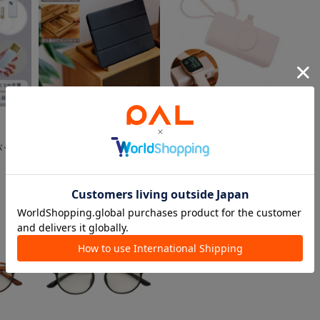
在庫なし
salut!
《スマホ1回分》2in1モバ
salut!
イルバッテリー
バッテ
タブレットスタンド
¥3,300
¥1,650