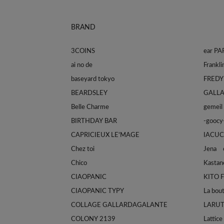
BRAND
3COINS
ear P
ai no de
baseyard tokyo
FREDY
BEARDSLEY
GALL
Belle Charme
gemeil
BIRTHDAY BAR
-goocy
CAPRICIEUX LE'MAGE
IACUC
Chez toi
Jena e
Chico
Kastan
CIAOPANIC
KITO 
CIAOPANIC TYPY
La bou
COLLAGE GALLARDAGALANTE
LARU
COLONY 2139
Lattice