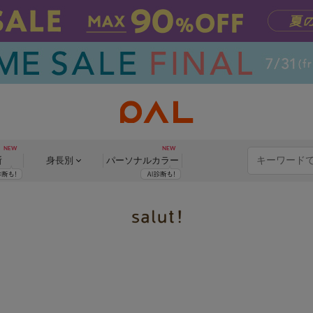
断
身長別
パーソナル
カラー