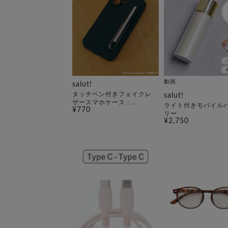
動画
salut!
タッチペン付きフェイクレ
salut!
ザースマホケース：
ライト付きモバイル
¥770
iPhone16対応
リー
¥2,750