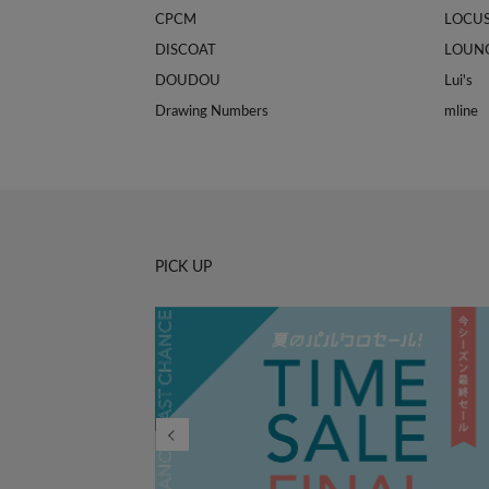
CPCM
LOCU
DISCOAT
LOUN
DOUDOU
Lui's
Drawing Numbers
mline
PICK UP