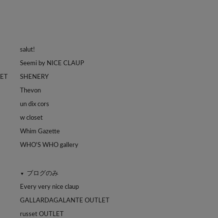
salut!
Seemi by NICE CLAUP
LET
SHENERY
Thevon
un dix cors
w closet
Whim Gazette
WHO'S WHO gallery
ブログのみ
▼
Every very nice claup
GALLARDAGALANTE OUTLET
russet OUTLET