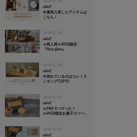
2026.07.30
salut!
今週再入荷したアイテムは
こちら！
2026.07.29
salut!
≪再入荷≫WEB限定
『flora glass』
2026.07.28
salut!
今売れているのはコレ！ラ
ンキングTOP10
2026.07.27
salut!
≪SNSでバズった！
≫WEB限定お菓子スツー
ル
2026.07.27
salut!