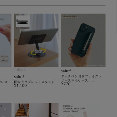
在庫なし
salut!
タッチペン付きフェイクレ
salut!
ザースマホケース：
ヤレス
回転式タブレットスタンド
¥770
iPhone15対応
¥1,100