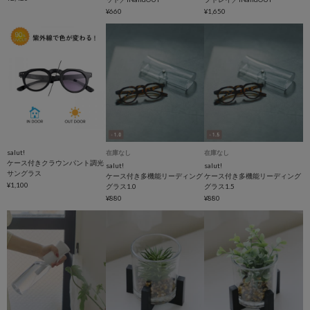
¥660
¥1,650
salut!
在庫なし
在庫なし
ケース付きクラウンパント調光
salut!
salut!
サングラス
ケース付き多機能リーディング
ケース付き多機能リーディング
¥1,100
グラス1.0
グラス1.5
¥880
¥880