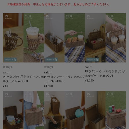
※急遽発売が延期・中止となる場合がございます。あらかじめご了承ください。
salut!
在庫なし
在庫なし
PPラタンハンドル付きドリンク
salut!
salut!
ホルダー／INandOUT
PPラタン持ち手付きドリンクホ
PPラタンフードドリンクホルダ
¥1,650
ルダー／INandOUT
ー／INandOUT
¥440
¥1,100