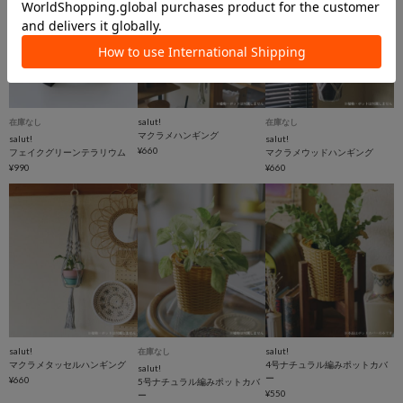
salut!
在庫なし
在庫なし
マクラメハンギング
salut!
salut!
¥660
フェイクグリーンテラリウム
マクラメウッドハンギング
¥990
¥660
salut!
salut!
在庫なし
マクラメタッセルハンギング
4号ナチュラル編みポットカバ
salut!
ー
¥660
5号ナチュラル編みポットカバ
¥550
ー