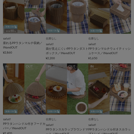
salut!
在庫なし
在庫なし
座れるPPラタンマルチ収納／
salut!
salut!
INandOUT
袋が見えにくいPPラタンダスト
PPラタンマルチウェイティッシ
¥2,860
ボックス／INandOUT
ュケース／INandOUT
¥2,200
¥1,650
salut!
在庫なし
在庫なし
PPラタンハンドル付きフードカ
salut!
salut!
バー／INandOUT
PPラタンスカラップラウンドマ
PPラタンハンドル付きスカラッ
¥2,420
ット／INandOUT
プトレイ／INandOUT