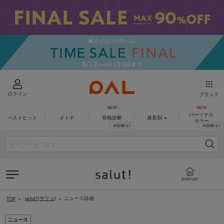
ログイン
ブランド
パーソナル
ベストヒット
オトナ
骨格診断
身長別
カラー
salut!(サリュ)
ニュース詳細
TOP
ニュース