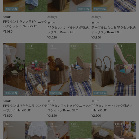
salut!
在庫なし
在庫なし
PPラタントランク型ピクニック
salut!
salut!
バスケット／INandOUT
PPラタンハンドル付き多収納ボ
テーブルにもなるPPラタン収納
¥3,080
ックス／INandOUT
ボックス／INandOUT
¥3,520
¥3,850
salut!
salut!
salut!
PPラタン折りたたみラウンドテ
PPラタンフタ付きピクニックバ
PPラタントートバッグ収納／
ーブル／INandOUT
スケット／INandOUT
INandOUT
¥3,850
¥3,850
¥2,200