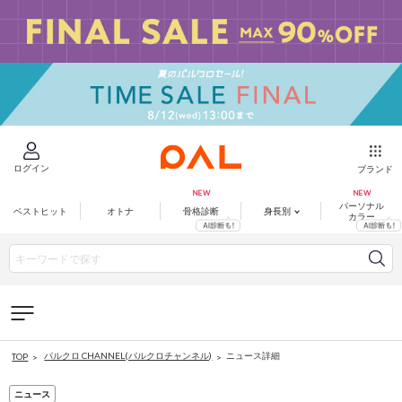
ログイン
ブランド
パーソナル
ベストヒット
オトナ
骨格診断
身長別
カラー
パルクロ CHANNEL(パルクロチャンネル)
ニュース詳細
TOP
ニュース