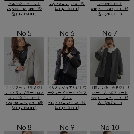
クルーネックニット
¥9,350 → ¥3,740 （税
ジー金釦コート
¥6,600 → ¥1,980 （税
込）(60％OFF)
¥18,700 → ¥5,610 （税
込）(70％OFF)
込）(70％OFF)
No 5
No 6
No 7
《上品スッキリ見え◎》
《大人カジュアルに》ワ
《幅広く楽しめる◎》リ
マットランブラークロス
ークフードヨークピュア
バーシブルボアコート
ロングダウンコート
ダウン
¥22,000 → ¥6,600 （税
¥20,900 → ¥6,270 （税
¥17,600 → ¥5,280 （税
込）(70％OFF)
込）(70％OFF)
込）(70％OFF)
No 8
No 9
No 10