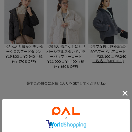
《ふんわり暖か》テンダ
《幅広い着こなしに》リ
《ラフな抜け感を演出》
ークロスフードダウン
バーシブルスタンドカラ
配色フードボアコート
¥19,800 → ¥5,940 （税
ーバッファーコート
¥23,100 → ¥9,240
（税込）(60％OFF)
込）(70％OFF)
¥11,000 → ¥4,400 （税
込）(60％OFF)
是非この機会にお気に入りをGETしてくださいね♪
人気ランキングはコチラ