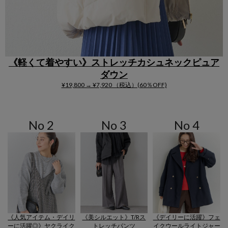
《軽くて着やすい》ストレッチカシュネックピュア
ダウン
¥19,800 → ¥7,920 （税込）(60％OFF)
No 2
No 3
No 4
《人気アイテム・デイリ
《美シルエット》T/Rス
《デイリーに活躍》フェ
ーに活躍◎》ヤクライク
トレッチパンツ
イクウールライトジャー