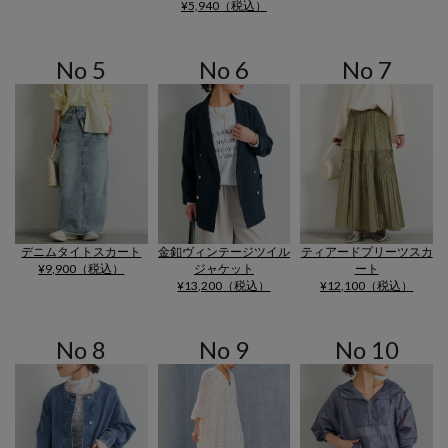
¥5,940（税込）
No 5
No 6
No 7
デニムタイトスカート
金釦ヴィンテージツイル
ティアードプリーツスカ
¥9,900（税込）
ジャケット
ート
¥13,200（税込）
¥12,100（税込）
No 8
No 9
No 10