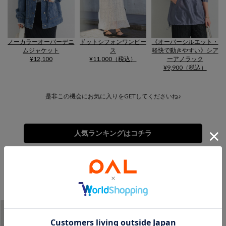
ノーカラーオーバーデニ
ドットシフォンワンピー
《オーバーシルエット・
ムジャケット
ス
軽快で動きやすい》シア
¥12,100
¥11,000（税込）
ーアノラック
¥9,900（税込）
是非この機会にお気に入りをGETしてくださいね♪
人気ランキングはコチラ
2025.12.19