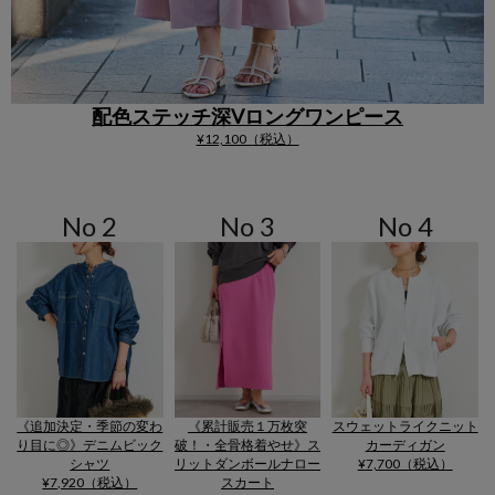
配色ステッチ深Vロングワンピース
¥12,100（税込）
No 2
No 3
No 4
《追加決定・季節の変わ
《累計販売１万枚突
スウェットライクニット
り目に◎》デニムビック
破！・全骨格着やせ》ス
カーディガン
シャツ
リットダンボールナロー
¥7,700（税込）
¥7,920（税込）
スカート