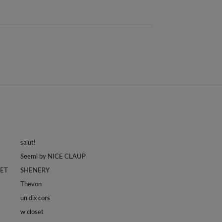
salut!
Seemi by NICE CLAUP
LET
SHENERY
Thevon
un dix cors
w closet