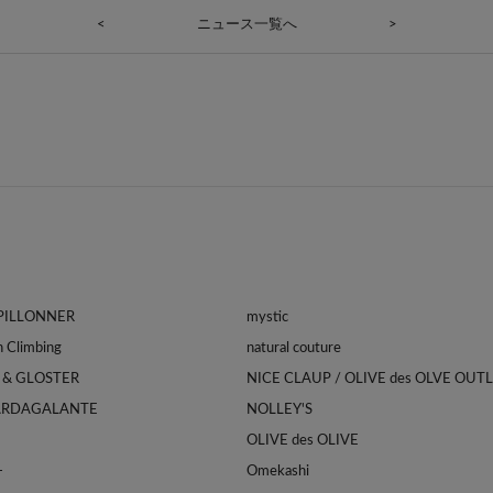
<
ニュース一覧へ
>
APILLONNER
mystic
Franklin Climbing
natural couture
 & GLOSTER
NICE CLAUP / OLIVE des OLVE OUT
ARDAGALANTE
NOLLEY'S
OLIVE des OLIVE
-
Omekashi