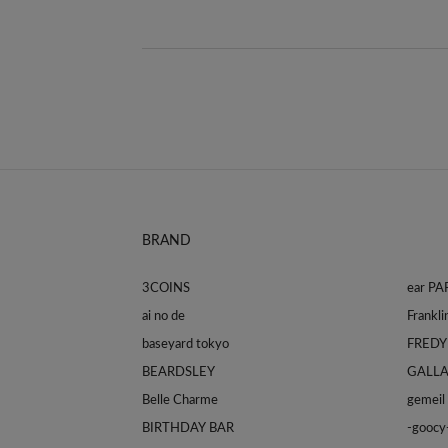
BRAND
3COINS
ear P
ai no de
baseyard tokyo
FREDY
BEARDSLEY
GALL
Belle Charme
gemeil
BIRTHDAY BAR
-goocy