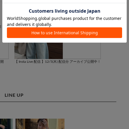
公開
【 Insta Live 配信 】12/5(木) 配信分 アーカイブ公開中！
【 Insta Li
中！
LINE UP