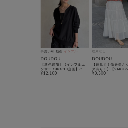
手洗い可
動画
インフルエンサー企画
在庫なし
DOUDOU
DOUDOU
【新色追加】【インフルエ
【細見え！低身長さ
ンサー OKOCHI企画】ハ
ズ有り！】【SAKUR
¥12,100
¥3,300
ーフジップスウェット
画】メッシュティア
カート