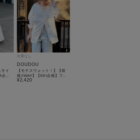
在庫なし
DOUDOU
んサイ
【モテスウェット！】【前
A企
後2WAY】【REI企画】フ
¥2,420
ードス
ロントジップスウェット