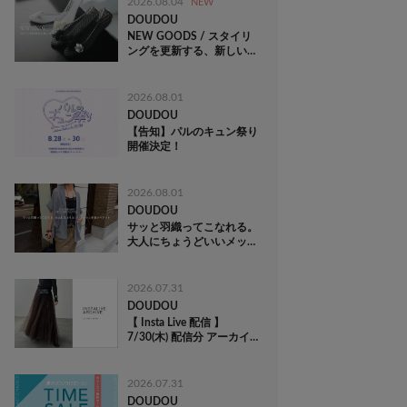
2026.08.04
NEW
DOUDOU
NEW GOODS / スタイリ
ングを更新する、新しい存
在
2026.08.01
DOUDOU
【告知】パルのキュン祭り
開催決定！
2026.08.01
DOUDOU
サッと羽織ってこなれる。
大人にちょうどいいメッシ
ュ半袖ジャケット
2026.07.31
DOUDOU
【 Insta Live 配信 】
7/30(木) 配信分 アーカイ
ブ公開中！
2026.07.31
DOUDOU