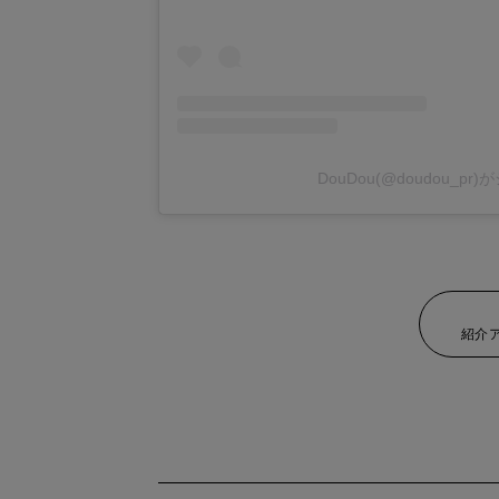
DouDou(@doudou_p
紹介