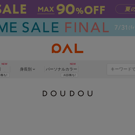
断
身長別
パーソナル
カラー