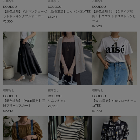
在庫なし
在庫なし
在庫なし
DOUDOU
DOUDOU
DOUDOU
【新色追加】ドルマンジョーゼ
【新色追加】コットンロンTEE
【新色追加！】【２サイズ展
ットドッキングプルオーバー
開！】ウエストドロストワンピ
¥3,245
ース
¥5,500
¥7,920
在庫なし
在庫なし
在庫なし
DOUDOU
DOUDOU
DOUDOU
【新色追加】【WEB限定】 三
リネンキャミ
【WEB限定】aiseフロッキーロ
段プリーツスカート
ゴTEE
¥2,860
¥9,240
¥3,773