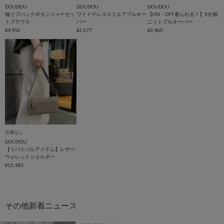
DOUDOU
DOUDOU
DOUDOU
袖リブバックボタンジョーゼッ
ワイドテレコスクエアプルオー
【ON・OFF着られる！】5分袖
トブラウス
バー
ニットプルオーバー
¥4,950
¥2,277
¥3,960
在庫なし
DOUDOU
【リバイバルアイテム】レザー
ウォレットショルダー
¥15,180