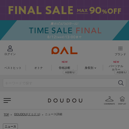
ログイン
ブランド
パーソナル
ベストヒット
オトナ
骨格診断
身長別
カラー
DOUDOU(ドゥドゥ)
ニュース詳細
TOP
ニュース