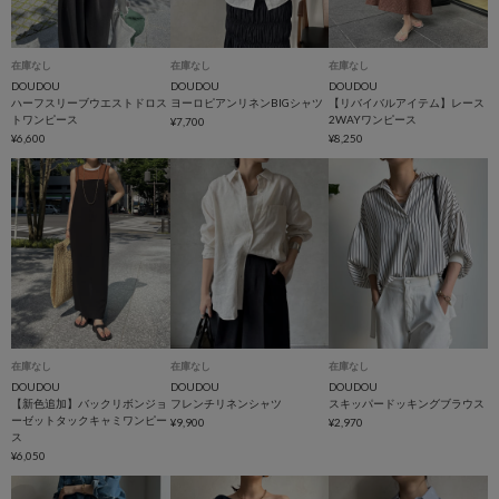
在庫なし
在庫なし
在庫なし
DOUDOU
DOUDOU
DOUDOU
ハーフスリーブウエストドロス
ヨーロピアンリネンBIGシャツ
【リバイバルアイテム】レース
トワンピース
2WAYワンピース
¥7,700
¥6,600
¥8,250
在庫なし
在庫なし
在庫なし
DOUDOU
DOUDOU
DOUDOU
【新色追加】バックリボンジョ
フレンチリネンシャツ
スキッパードッキングブラウス
ーゼットタックキャミワンピー
¥9,900
¥2,970
ス
¥6,050