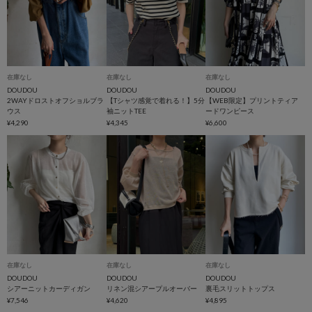
在庫なし
在庫なし
在庫なし
DOUDOU
DOUDOU
DOUDOU
2WAYドロストオフショルブラ
【Tシャツ感覚で着れる！】5分
【WEB限定】プリントティア
ウス
袖ニットTEE
ードワンピース
¥4,290
¥4,345
¥6,600
在庫なし
在庫なし
在庫なし
DOUDOU
DOUDOU
DOUDOU
シアーニットカーディガン
リネン混シアープルオーバー
裏毛スリットトップス
¥7,546
¥4,620
¥4,895