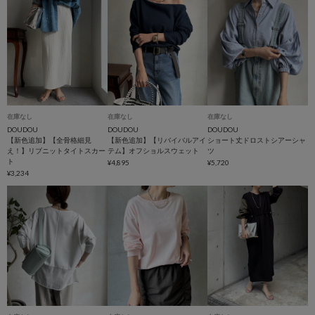
在庫なし
在庫なし
在庫なし
DOUDOU
DOUDOU
DOUDOU
【新色追加】【全骨格細見
【新色追加】【リバイバルアイ
ショート丈ドロストシアーシャ
え！】リブニットタイトスカー
テム】オフショルスウェット
ツ
ト
¥4,895
¥5,720
¥3,234