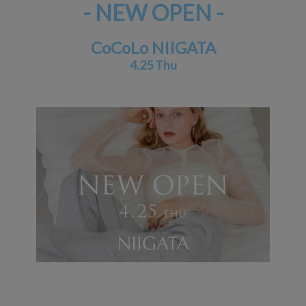
- NEW OPEN -
CoCoLo NIIGATA
4.25 Thu