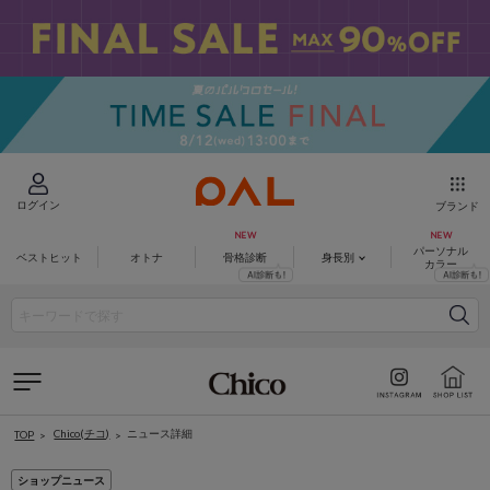
ログイン
ブランド
パーソナル
ベストヒット
オトナ
骨格診断
身長別
カラー
Chico(チコ)
ニュース詳細
TOP
ショップニュース