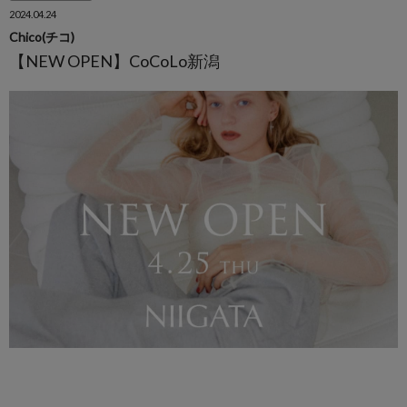
2024.04.24
Chico(チコ)
【NEW OPEN】CoCoLo新潟