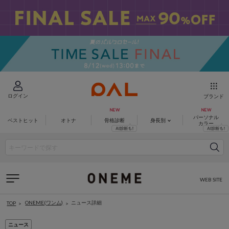
ログイン
ブランド
パーソナル
ベストヒット
オトナ
骨格診断
身長別
カラー
WEB SITE
ONEME(ワンム)
ニュース詳細
TOP
ニュース