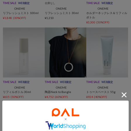
TIME SALE
WEB限定
在庫なし
TIME SALE
WEB限定
ONEME
ONEME
ONEME
リフレッシュミスト 100ml
リフレッシュミスト 30ml
ホルダーネックレス＆リフィル
ボトル
¥1,848
(30%OFF)
¥1,210
¥3,300
(50%OFF)
TIME SALE
WEB限定
TIME SALE
WEB限定
TIME SALE
WEB限定
ONEME
ONEME
ONEME
リフィルボトル 30ml
陶器Neck to Bangle
トゥースペースト 55g
¥605
(50%OFF)
¥4,752
(60%OFF)
¥924
(40%OFF)