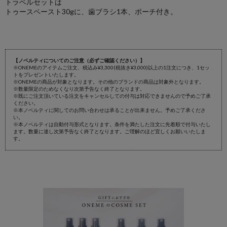
トラベルセットは
トゥースペースト30gに、歯ブラシ1本、ポーチ付き。
【ノベルティについてのご注意（必ずご確認ください）】
※ONEMEのアイテムご注文、税込み¥3,300(税抜き¥3,000)以上の1注文につき、1セッ
トをプレゼントいたします。
※ONEMEの商品が対象となります。その他のブランドの商品は対象外となります。
※数量限定のためなくなり次第予告なく終了となります。
※既にご注文頂いている注文をキャンセルしての付与は対応できませんので予めご了承
ください。
※本ノベルティに関してのお問い合わせは承ることが出来ません。予めご了承くださ
い。
※本ノベルティは自動付与形式となります。条件を満たした注文に先着順で付与いたし
ます。数量に達し次第予告なく終了となります。ご理解のほど宜しくお願いいたしま
す。