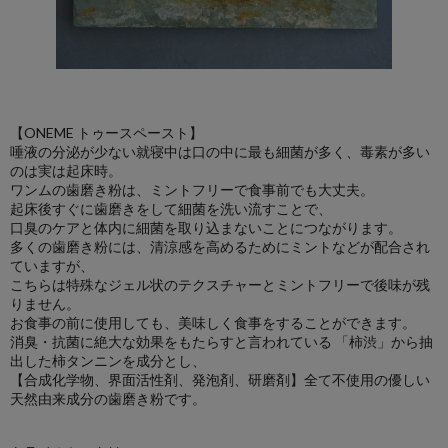
【ONEME トゥースペースト】
唾液の分泌が少ない就寝中は口の中に最も細菌が多く、毒素が多い
のは実は起床時。
ワンムの歯磨き粉は、ミントフリーで食事前でも大丈夫。
起床後すぐに歯磨きをして細菌を洗い流すことで、
口臭のケアと体内に細菌を取り込まないことにつながります。
多くの歯磨き粉には、清涼感を高めるためにミントなどが配合され
ていますが、
こちらは特殊なジェル状のテクスチャーとミントフリーで後味が残
りません。
お食事の前に使用しても、美味しく食事をすることができます。
消臭・抗菌に絶大な効果をもたらすと言われている 「柿渋」から抽
出した柿タンニンを成分とし、
【合成化学物、界面活性剤、発泡剤、研磨剤】全て不使用の優しい
天然由来成分の歯磨き粉です。