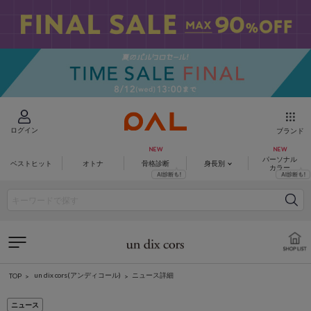
ログイン
ブランド
パーソナル
ベストヒット
オトナ
骨格診断
身長別
カラー
un dix cors(アンディコール)
ニュース詳細
TOP
ニュース