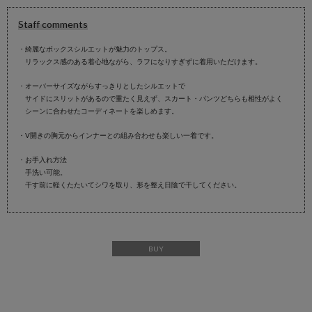
Staff comments
・綺麗なボックスシルエットが魅力のトップス。
リラックス感のある着心地ながら、ラフになりすぎずに着用いただけます。
・オーバーサイズながらすっきりとしたシルエットで
サイドにスリットがあるので重たく見えず、スカート・パンツどちらも相性がよく
シーンに合わせたコーディネートを楽しめます。
・V開きの胸元からインナーとの組み合わせも楽しい一着です。
・お手入れ方法
手洗い可能。
干す前に軽くたたいてシワを取り、形を整え日陰で干してください。
BUY