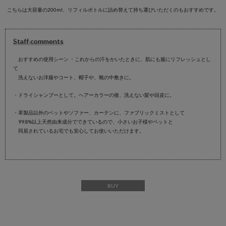
こちらは大容量の200ml、リフィルボトルに詰め替えて持ち運びいただくのもおすすめです。
Staff comments
おすすめの使用シーン ・これからの汗をかいたときに、肌にも服にリフレッシュとし
て
洗えないお洋服やコート、帽子や、靴の中敷きに。
・ドライシャンプーとして。ヘアーカラーの後、洗えない髪や頭皮に。
・革製品以外のベットやソファー、カーテンに、ファブリックミストとして
99.8%以上天然由来成分でできているので、小さいお子様やペットと
同居されているお宅でも安心してお使いいただけます。
BUY