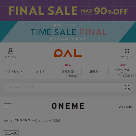
ログイン
ブランド
パーソナル
ベストヒット
オトナ
骨格診断
身長別
カラー
WEB SITE
ONEME(ワンム)
ニュース詳細
TOP
ニュース