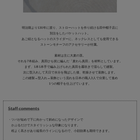
明治期より130年に渡り、ストローハットを作り続ける田中帽子店に
別注をしたバケットハット。
あご紐となるハットのスライダーに、ネックレスとしても使用できる
ストーンモチーフのアクセサリーが付属。
素材は主に大麦の茎。
それを7本組み、真田ひも状に編んだ「麦わら真田」を材料としています。
まず、1本1本手で編み上げられた真田を霧吹きで湿らして縫製。
次に型入れして天日で水分を飛ばした後、乾燥させて装飾します。
この縫製→型入れ→装飾という流れを日本の職人3人で分業して進め
1つの帽子を仕上げています。
Staff comments
・ツバが短めで下に向かって斜めになったデザインで
かぶるだけでスタイリッシュな印象になります。
程よく高さがあり縦長のラインになるので、小顔効果も期待できます。