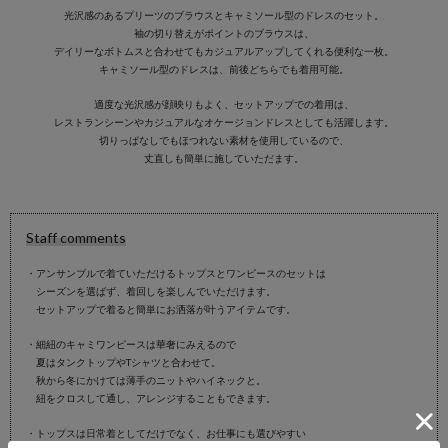
光沢感のあるプリーツのブラウスとキャミソール型のドレスのセット。
袖の切り替えがポイントのブラウスは、
デイリーなボトムスと合わせてもカジュアルアップしてくれる便利な一枚。
キャミソール型のドレスは、前後どちらでも着用可能。
適度な光沢感が顔映りもよく、セットアップでの着用は、
レストランシーンやカジュアルなオケージョンドレスとしても活躍します。
切りっぱなしでもほつれない素材を使用しているので、
丈直しも簡単に施していただます。
Staff comments
・アンサンブルで着ていただけるトップスとワンピースのセットは
シーズンを選ばず、着回しを楽しんでいただけます。
セットアップで着ると簡単にお洒落が叶うアイテムです。
・細紐のキャミワンピースは華奢にみえるので
夏はタンクトップやTシャツと合わせて。
秋から冬にかけては薄手のニットやハイネックと。
紐をクロスして通し、アレンジすることもできます。
・トップスは日常着としてだけでなく、お仕事にも選びやすい