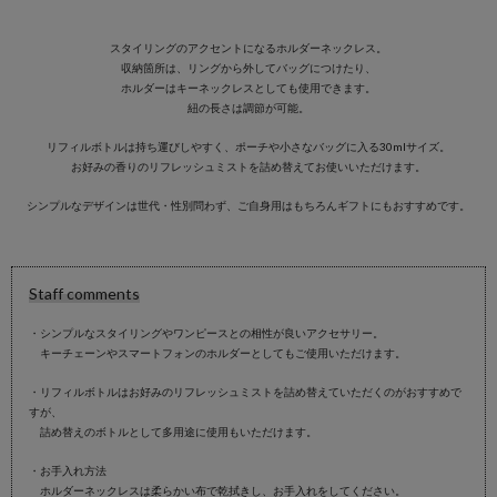
スタイリングのアクセントになるホルダーネックレス。
収納箇所は、リングから外してバッグにつけたり、
ホルダーはキーネックレスとしても使用できます。
紐の長さは調節が可能。
リフィルボトルは持ち運びしやすく、ポーチや小さなバッグに入る30mlサイズ。
お好みの香りのリフレッシュミストを詰め替えてお使いいただけます。
シンプルなデザインは世代・性別問わず、ご自身用はもちろんギフトにもおすすめです。
Staff comments
・シンプルなスタイリングやワンピースとの相性が良いアクセサリー。
キーチェーンやスマートフォンのホルダーとしてもご使用いただけます。
・リフィルボトルはお好みのリフレッシュミストを詰め替えていただくのがおすすめで
すが、
詰め替えのボトルとして多用途に使用もいただけます。
・お手入れ方法
ホルダーネックレスは柔らかい布で乾拭きし、お手入れをしてください。