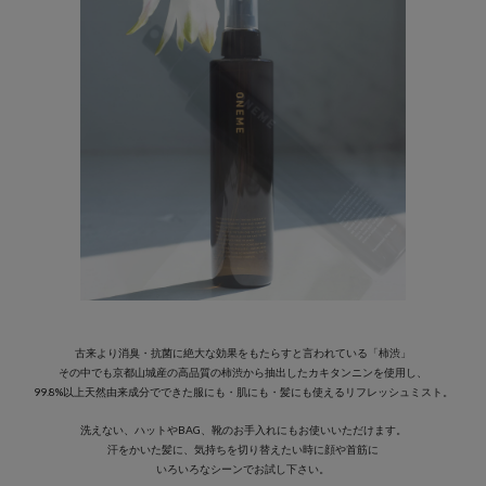
古来より消臭・抗菌に絶大な効果をもたらすと言われている「柿渋」
その中でも京都山城産の高品質の柿渋から抽出したカキタンニンを使用し、
99.8%以上天然由来成分でできた服にも・肌にも・髪にも使えるリフレッシュミスト。
洗えない、ハットやBAG、靴のお手入れにもお使いいただけます。
汗をかいた髪に、気持ちを切り替えたい時に顔や首筋に
いろいろなシーンでお試し下さい。