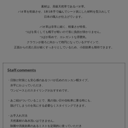
素材は、高級天然草であるバオ草。
バオ草を乾燥させ、1本1本手で編んでシート状にした材料を型入れして
日本の職人が仕上げています。
バオ草は非常に細く、軽量さが特長。
つばを長くしても帽子が軽いので首に負担が掛かりません。
つばが長めで、エレガントな雰囲気。
クラウンが後ろに向かって楕円になっているデザインで、
正面からの見た目が細くすっきりとしているため、小顔効果も期待できます。
Staff comments
・日除け対策にも安心感のあるツバが広めのカンカン帽タイプ。
水平にかぶっていただき、
ワンピースとのスタイリングがおすすめです。
・あご紐がついていることで、風の強い日や自転車に乗る時にも、
脱げてしまうのを気にする必要なくスタイリングできます。
・お手入れ方法
天然素材の為水洗いはできません。
除菌や消臭効果のあるミストを定期的に使っていただき