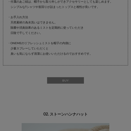
・付属のあご紐は、帽子から取り外しができアクセサリーとしても楽しめます。
シンプルなTシャツや首回りが詰まったトップスと相性が良いです。
・お手入れ方法
天然素材の為水洗いはできません。
除菌や消臭効果のあるミストを定期的に使っていただき
日陰で干してください。
・ONEMEのリフレッシュミストを帽子の内側に
少量スプレーしていただくと
臭いも気にならず清潔にお使いいただけるのでおすすめです。
BUY
02. ストーンハンナハット