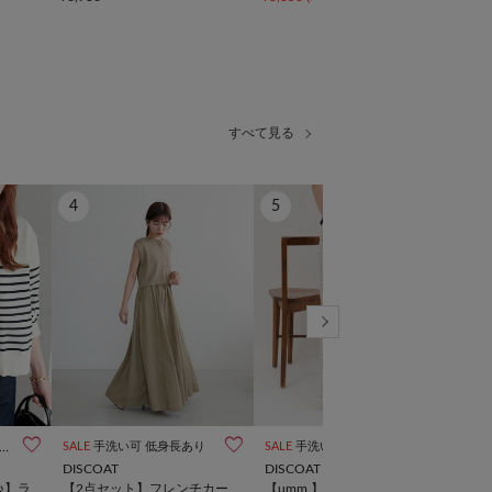
すべて見る
4
5
6



WEB限定
SALE
手洗い可
手洗い可
動画
低身長あり
SALE
手洗い可
動画
SAL
DISCOAT
DISCOAT
DIS
♪】ラ
【2点セット】フレンチカー
【umm.】小花柄イージーパ
【新