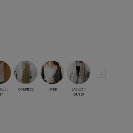
OLE /
ONEPIECE
INNER
JACKET /
BAG
SHO
ST
OUTER