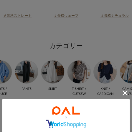
＃骨格ストレート
＃骨格ウェーブ
＃骨格ナチュラル
カテゴリー
RTS /
PANTS
SKIRT
T-SHIRT /
KNIT /
CAMIS
OUCE
CUTSEW
CARDIGAN
VE
今、みんなが狙ってる♥
お気に入りRANKING10