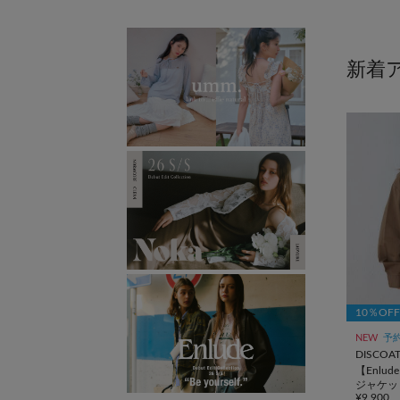
10％OF
NEW
予
DISCOA
【Enlu
ジャケッ
¥9,900
ス》