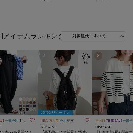
別アイテムランキング
2
3
10％OFFクーポン


ALE
一部予約
手洗い可
動画
UNISEX
NEW
再入荷
低身長あり
予約
動画
高身長あり
再入荷
TIME SALE
一部予約
T
DISCOAT
DISCOAT
2万本/22色展開/7サ
【再予約/SNSで話題！/撥水/
【新色追加/夏の羽織に