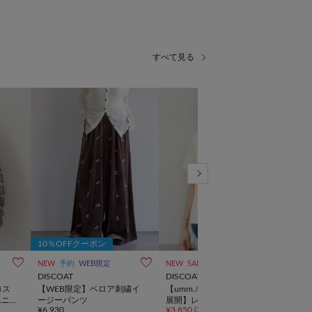
10％OFFクーポン
10
NEW
予約
WEB限定
NEW
SALE
一部予約
NEW
DISCOAT
DISCOAT
DIS
ロス
【WEB限定】ベロア刺繍イ
【umm./ドット柄登場♪8色
【u
ユニ
ージーパンツ
展開】レースレイヤードド
ソー
¥6,930
¥3,850
(30%OFF)
¥7,1
レープ半袖プルオーバー
カー