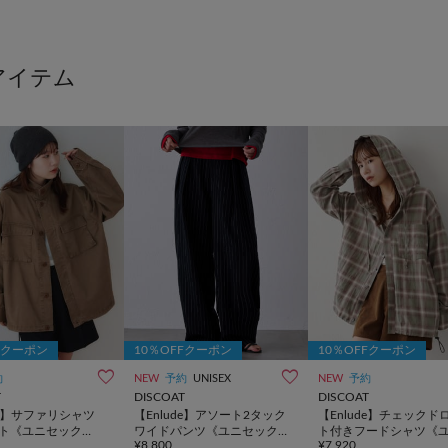
Fクーポン
10％OFFクーポン
10％OFFクーポン
約
NEW
予約
UNISEX
NEW
予約
T
DISCOAT
DISCOAT
de】サファリシャツ
【Enlude】アソート2タック
【Enlude】チェックド
ト《ユニセック
ワイドパンツ《ユニセック
ト付きフードシャツ《
¥8,800
¥7,920
ス》
セックス》