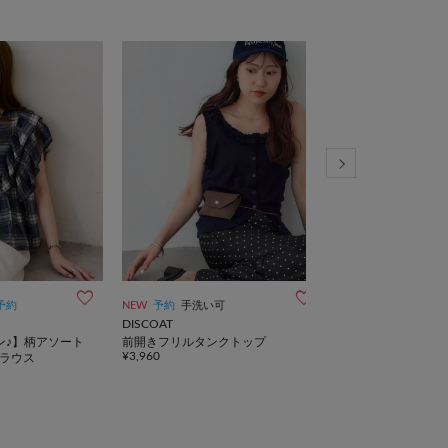
予約
NEW
予約
手洗い可
NEW
再入荷
一部予
DISCOAT
DISCOAT
ン♪】柄アソート
前開きフリルタンクトップ
【新色追加/夏に嬉し
¥3,960
ラウス
イズ展開】ー3kg見
¥6,600
イージーパンツ