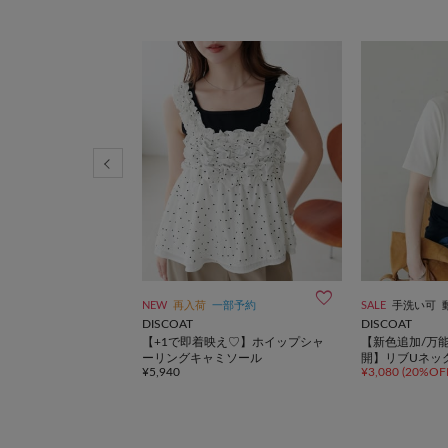
予約
NEW
再入荷
一部予約
SALE
手洗い可
DISCOAT
DISCOAT
e掲載】ギャザーローファ
【+1で即着映え♡】ホイップシャ
【新色追加/万能
ーリングキャミソール
開】リブUネッ
¥5,940
¥3,080
(20%OF