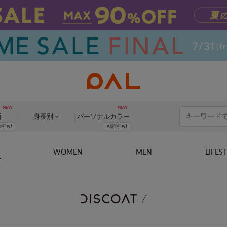
断
身長別
パーソナル
カラー
WOMEN
MEN
LIFES