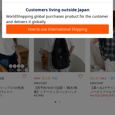
動画
NEW
再入荷
予約
再入荷
SALE
一部
DISCOAT
DISCOAT
トップス/10色展
【再予約/SNSで話題！/撥水/軽
【選べる2デザイ
クTシャツ
量】シアーリップバックパック
ノースリフリルブ
F)
¥5,940
¥4,752
(20%OFF)