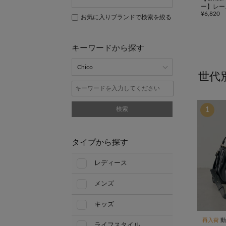
ー】レー
¥6,820
クロゴＴ
お気に入りブランドで検索を絞る
キーワードから探す
世代
検索
1
タイプから探す
レディース
メンズ
キッズ
再入荷
動
ライフスタイル