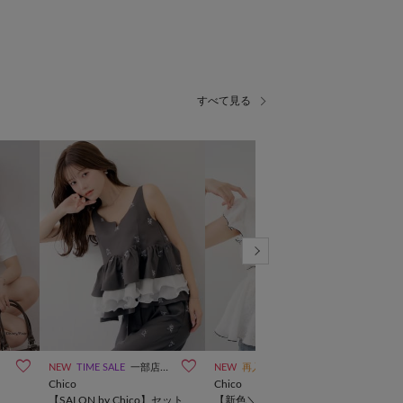
NEW
TIME SALE
一部店舗限定
NEW
再入荷
予約
NEW
Chico
Chico
Chic
リ
【SALON by Chico】セット
【新色＼ブラック／登場】
ロゴ