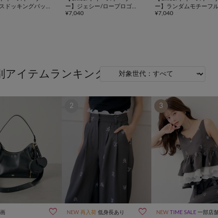
スドッキングバッ
ー】ジェシー/ロープロゴチ
ー】ランダムモチーフ
¥7,040
¥7,040
ビＴ
ズT
別アイテムランキング
2
3


画
NEW
再入荷
低身長あり
NEW
TIME SALE
一部店舗限