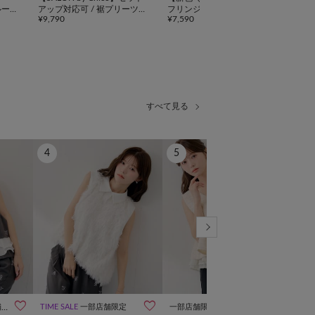
ルー
アップ対応可 / 裾プリーツ
フリンジ配色フリルブラウ
レッ
¥9,790
¥7,590
¥3,3
レイヤードスーツペプラム
ス
トップス
すべて見る
4
5
TIM
6
Chi
【S
取
メ
¥11



定
TIME SALE
一部店舗限定
一部店舗限定