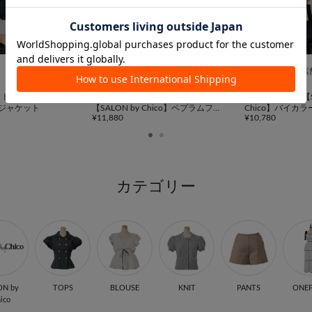
一部店舗限定
TIME SALE
一部店
Chico
Chico
ットアップ対応】ダ
新色＼レオパード柄／ 追加！
＼SNSで話題／【S
ジャケット
【SALON by Chico】ペプラムフリ
Chico】バイカ
¥11,880
¥10,780
ルツイードトップス
ペプラムブラウス
カテゴリー
ON by
TOPS
BLOUSE
KNIT
PANTS
ONEP
ico