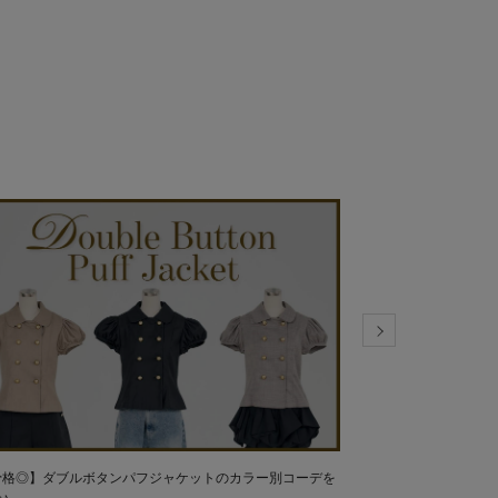
骨格◎】ダブルボタンパフジャケットのカラー別コーデを
【人気急上昇中♪】フ
♪