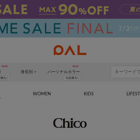
断
身長別
パーソナル
カラー
WOMEN
KIDS
LIFES