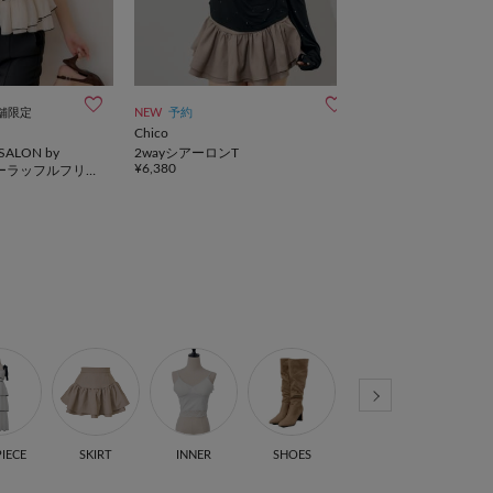
舗限定
NEW
予約
一部予約
Chico
Chico
ALON by
2wayシアーロンT
ダブルリボンパフ
¥6,380
¥8,580
ラーラッフルフリル
IECE
SKIRT
INNER
SHOES
BAG
GOO