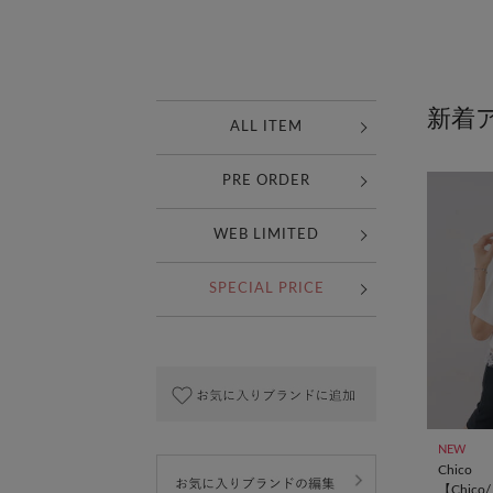
ALL ITEM
PRE ORDER
WEB LIMITED
SPECIAL PRICE
NEW
Chico
【Chic