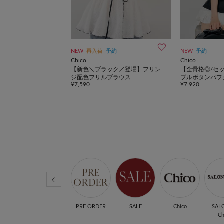
LE
一部店舗限定
NEW
再入荷
予約
NEW
予約
Chico
Chico
 Chico】セットアップ
【新色＼ブラック／登場】フリン
【全骨格◎/セ
プリーツレイヤードス
ジ配色フリルブラウス
ブルボタンパフ
¥7,590
¥7,920
トップス
ODS
SWIMWEAR
PRE ORDER
SALE
Chico
SAL
Ch