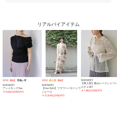
リアルバイアイテム
SHENERY
NEW
SALE
手洗い可
NEW
再入荷
SALE
【再入荷】絡みレースシャツ×
SHENERY
SHENERY
スチェSET
アシメネックTee
【Her Edit】フラワーパターンワ
￥7,480(50%OFF)
￥9,680(20%OFF)
ンピース
￥15,840(20%OFF)