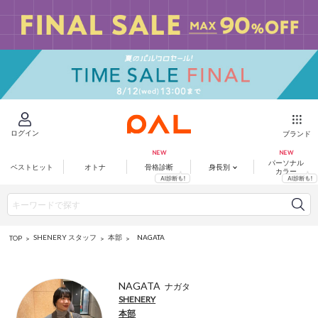
ログイン
ブランド
パーソナル
ベストヒット
オトナ
骨格診断
身長別
カラー
NAGATA
SHENERY スタッフ
本部
TOP
NAGATA
ナガタ
SHENERY
本部