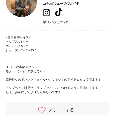
167cm
/
ウェーブ
/
ブルベ冬
1,777人がフォロー
<普段着用サイズ>
トップス：S～M
ボトムス：S～M
シューズ：24.5～25.5
SHENERY本部スタッフ
モノトーンコーデ多めです☺︎
高身長なのでパンツスタイルや、マキシ丈のアイテムをよく着ます！
アップヘア、肌見せ、リップでメリハリつけるように意識してます。
是非、参考にして頂けたら嬉しいです！