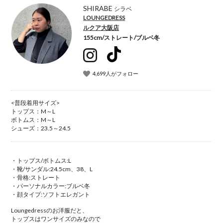
SHIRABE
シラベ
LOUNGEDRESS
ルクア大阪店
155cm
/
ストレート
/
ブルベ冬
4,699人がフォロー
<普段着用サイズ>
トップス：M～L
ボトムス：M～L
シューズ：23.5～24.5
・トップス/ボトムス:L
・靴/サンダル:24.5cm、38、L
・骨格:ストレート
・パーソナルカラー:ブルベ冬
・顔タイプ:ソフトエレガント
Loungedressのお洋服だと、
トップスはワンサイズのみなので