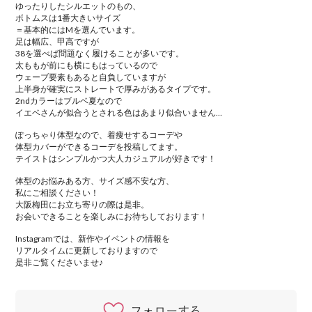
ゆったりしたシルエットのもの、
ボトムスは1番大きいサイズ
＝基本的にはMを選んでいます。
足は幅広、甲高ですが
38を選べば問題なく履けることが多いです。
太ももが前にも横にもはっているので
ウェーブ要素もあると自負していますが
上半身が確実にストレートで厚みがあるタイプです。
2ndカラーはブルベ夏なので
イエベさんが似合うとされる色はあまり似合いません…
ぽっちゃり体型なので、着痩せするコーデや
体型カバーができるコーデを投稿してます。
テイストはシンプルかつ大人カジュアルが好きです！
体型のお悩みある方、サイズ感不安な方、
私にご相談ください！
大阪梅田にお立ち寄りの際は是非。
お会いできることを楽しみにお待ちしております！
Instagramでは、新作やイベントの情報を
リアルタイムに更新しておりますので
是非ご覧くださいませ♪