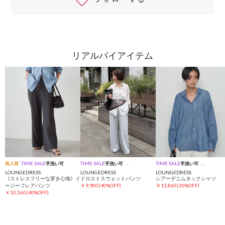
リアルバイアイテム
TIME SALE
TIME SALE
TIME SALE
再入荷
手洗い可
手洗い可
コラボ
手洗い可
インフルエ
LOUNGEDRESS
LOUNGEDRESS
LOUNGEDRESS
《ストレスフリーな穿き心地》イ
ドロストスウェットパンツ
シアーデニムタックシャツ
ージーフレアパンツ
￥9,900(40%OFF)
￥13,860(30%OFF)
￥10,560(40%OFF)