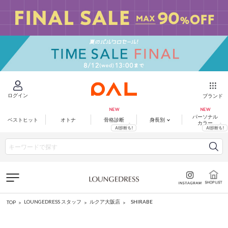
ログイン
ブランド
パーソナル
ベストヒット
オトナ
骨格診断
身長別
カラー
SHIRABE
LOUNGEDRESS スタッフ
ルクア大阪店
TOP