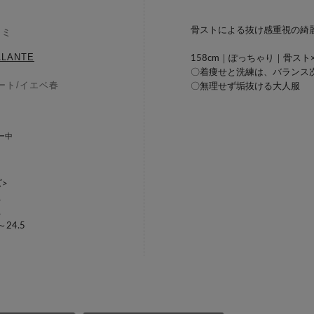
骨ストによる抜け感重視の綺麗
マミ
ALANTE
158cm｜ぽっちゃり｜骨スト
〇着痩せと洗練は、バランス
ート
/
イエベ春
〇無理せず垢抜ける大人服
ー中
>
L
L
24.5