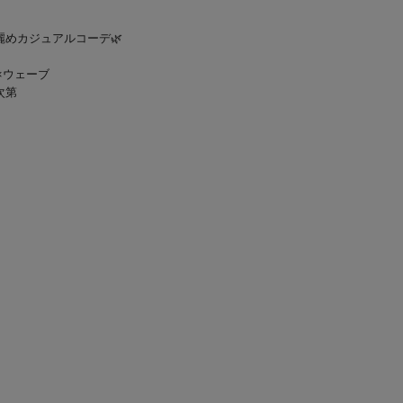
めカジュアルコーデ🌿
×ウェーブ
次第