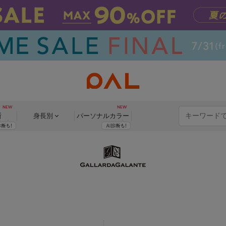
断
身長別
パーソナル
カラー