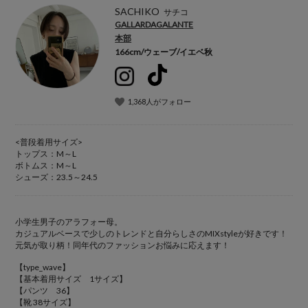
SACHIKO
サチコ
GALLARDAGALANTE
本部
166cm
/
ウェーブ
/
イエベ秋
1,368人がフォロー
<普段着用サイズ>
トップス：M～L
ボトムス：M～L
シューズ：23.5～24.5
小学生男子のアラフォー母。
カジュアルベースで少しのトレンドと自分らしさのMIXstyleが好きです！
元気が取り柄！同年代のファッションお悩みに応えます！
【type_wave】
【基本着用サイズ 1サイズ】
【パンツ 36】
【靴 38サイズ】