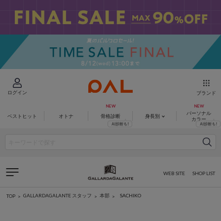
ログイン
ブランド
パーソナル
ベストヒット
オトナ
骨格診断
身長別
カラー
WEB SITE
SHOP LIST
SACHIKO
GALLARDAGALANTE スタッフ
本部
TOP