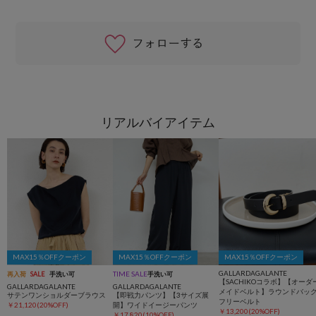
リアルバイアイテム
MAX15％OFFクーポン
MAX15％OFFクーポン
MAX15％OFFクーポン
GALLARDAGALANTE
TIME SALE
再入荷
SALE
手洗い可
手洗い可
【SACHIKOコラボ】【オーダ
GALLARDAGALANTE
GALLARDAGALANTE
メイドベルト】ラウンドバッ
サテンワンショルダーブラウス
【即戦力パンツ】【3サイズ展
フリーベルト
￥21,120(20%OFF)
開】ワイドイージーパンツ
￥13,200(20%OFF)
￥17,820(10%OFF)