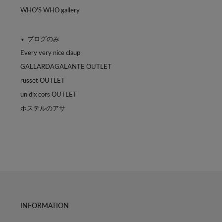
WHO'S WHO gallery
ブログのみ
▼
Every very nice claup
GALLARDAGALANTE OUTLET
russet OUTLET
un dix cors OUTLET
ホステルのアサ
INFORMATION