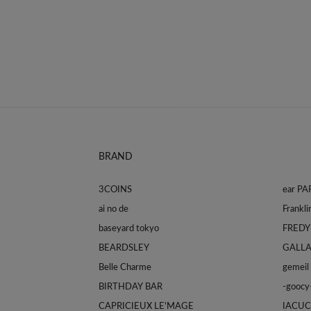
BRAND
3COINS
ear P
ai no de
baseyard tokyo
FREDY
BEARDSLEY
GALL
Belle Charme
gemeil
BIRTHDAY BAR
-goocy
CAPRICIEUX LE'MAGE
IACUC