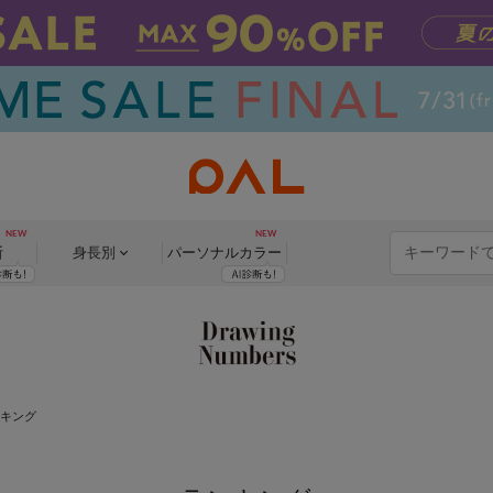
断
身長別
パーソナル
カラー
ンキング