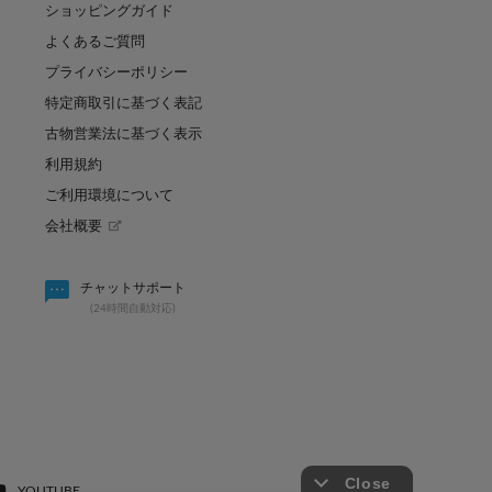
ショッピングガイド
よくあるご質問
プライバシーポリシー
特定商取引に基づく表記
古物営業法に基づく表示
利用規約
ご利用環境について
会社概要
賢く買い足し！秋まで使
パルのキュン祭り開催決定！！
チャットサポート
(24時間自動対応)
2026.08.07
YOUTUBE