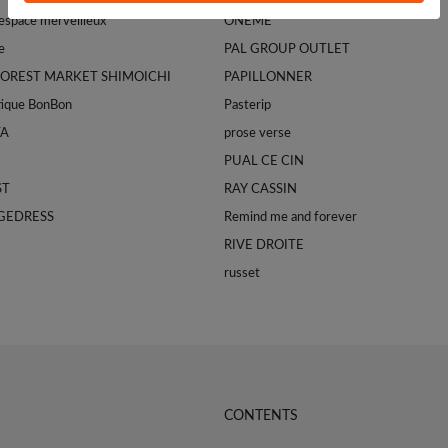
space merveilleux
ONEME
e
PAL GROUP OUTLET
FOREST MARKET SHIMOICHI
PAPILLONNER
tique BonBon
Pasterip
TA
prose verse
PUAL CE CIN
ST
RAY CASSIN
GEDRESS
Remind me and forever
RIVE DROITE
russet
CONTENTS