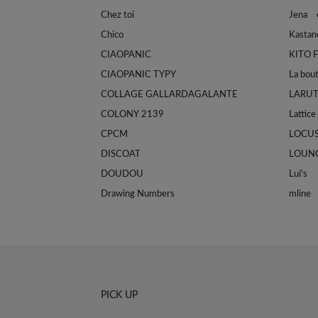
Chez toi
Jena e
Chico
Kastan
CIAOPANIC
KITO 
CIAOPANIC TYPY
La bou
COLLAGE GALLARDAGALANTE
LARU
COLONY 2139
Lattice
CPCM
LOCU
DISCOAT
LOUN
DOUDOU
Lui's
Drawing Numbers
mline
PICK UP