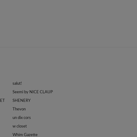
salut!
Seemi by NICE CLAUP
LET
SHENERY
Thevon
un dix cors
w closet
Whim Gazette