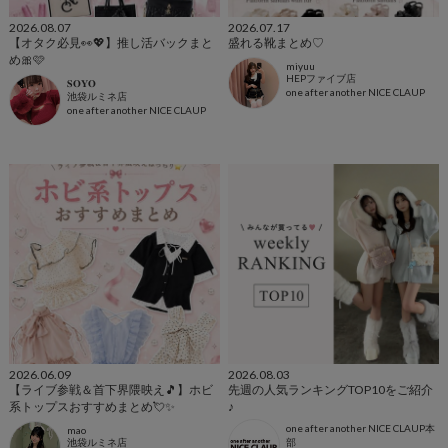
2026.08.07
2026.07.17
【オタク必見👀💖】推し活バックまと
盛れる靴まとめ♡
め🎀🩷
miyuu
HEPファイブ店
𝐒𝐎𝐘𝐎
one after another NICE CLAUP
池袋ルミネ店
one after another NICE CLAUP
2026.06.09
2026.08.03
【ライブ参戦＆首下界隈映え🎵】ホビ
先週の人気ランキングTOP10をご紹介
系トップスおすすめまとめ💘✨
♪
one after another NICE CLAUP本
mao
池袋ルミネ店
部