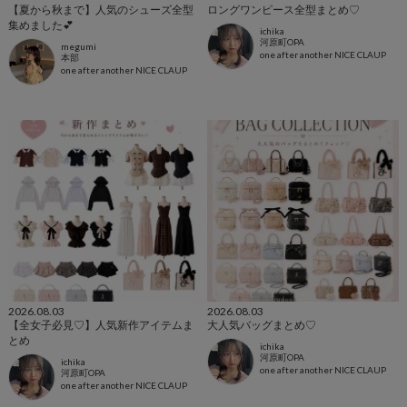
【夏から秋まで】人気のシューズ全型
ロングワンピース全型まとめ♡
集めました💕
ichika
河原町OPA
megumi
one after another NICE CLAUP
本部
one after another NICE CLAUP
2026.08.03
2026.08.03
【全女子必見♡】人気新作アイテムま
大人気バッグまとめ♡
とめ
ichika
河原町OPA
ichika
one after another NICE CLAUP
河原町OPA
one after another NICE CLAUP