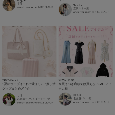
megumi
本部
Tomoka
one after another NICE CLAUP
立川ルミネ店
one after another NICE CLAUP
2026.06.27
2026.08.01
\ 夏のライブはこれで決まり♩ / 推し活
今買うべき店頭では買えないSALEアイ
グッズまとめ🪄︎︎◝✩
テム🉐
ゆうは
りほ
名古屋パルコ店
名古屋モゾワンダーシティ店
one after another NICE CLAUP
one after another NICE CLAUP