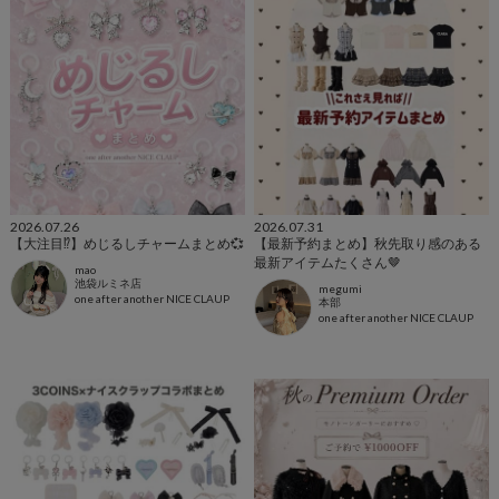
2026.07.26
2026.07.31
【大注目⁉️】めじるしチャームまとめ💞
【最新予約まとめ】秋先取り感のある
最新アイテムたくさん🤎
mao
池袋ルミネ店
megumi
one after another NICE CLAUP
本部
one after another NICE CLAUP