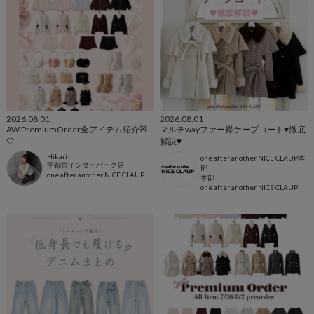
2026.08.01
2026.08.01
AW PremiumOrder全アイテム紹介🧸
マルチwayファー襟ケープコート♥徹底
🤍
解説♥
Hikari
one after another NICE CLAUP本
宇都宮インターパーク店
部
one after another NICE CLAUP
本部
one after another NICE CLAUP