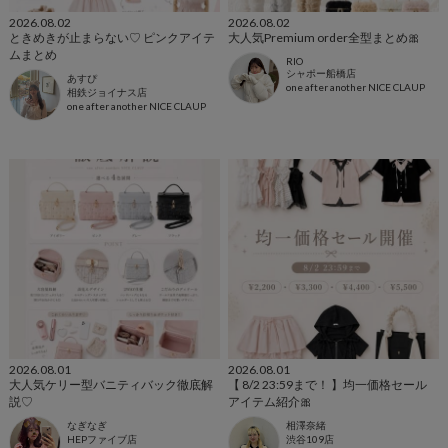
2026.08.02
2026.08.02
ときめきが止まらない♡ ピンクアイテ
大人気Premium order全型まとめ🎀
ムまとめ
RIO
シャポー船橋店
あすぴ
one after another NICE CLAUP
相鉄ジョイナス店
one after another NICE CLAUP
2026.08.01
2026.08.01
大人気ケリー型バニティバック徹底解
【 8/2 23:59まで！ 】均一価格セール
説♡
アイテム紹介🎀
なぎなぎ
相澤奈緒
HEPファイブ店
渋谷109店