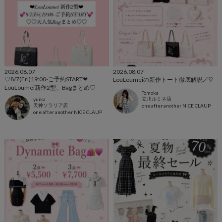
2026.08.07
2026.08.07
♡8/7(Fri)19:00-ご予約START‪‪❤︎‬
LouLoumeiの新作トート徹底解説🪄♡
LouLoumei新作2型、Bagまとめ♡
Tomoka
立川ルミネ店
yuika
天神ソラリア店
one after another NICE CLAUP
one after another NICE CLAUP