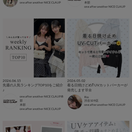
one after another NICE CLAUP
本部
one after another NICE CLAUP
2026.06.15
2026.05.02
先週の人気ランキングTOP10をご紹介
着る日焼けどめ⁉️ UVカットパーカーが
♪
発売します🐰🌼
one after another NICE CLAUP本
Rio
部
渋谷109店
本部
one after another NICE CLAUP
one after another NICE CLAUP