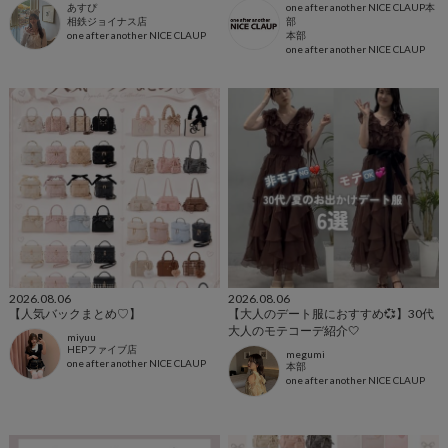
あすぴ
one after another NICE CLAUP本
相鉄ジョイナス店
部
one after another NICE CLAUP
本部
one after another NICE CLAUP
2026.08.06
2026.08.06
【人気バックまとめ♡】
【大人のデート服におすすめ💞】30代
大人のモテコーデ紹介🤍
miyuu
HEPファイブ店
megumi
one after another NICE CLAUP
本部
one after another NICE CLAUP