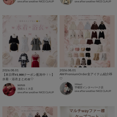
one after another NICE CLAUP
one after another NICE CLAUP
2026.08.01
2026.08.01
AW PremiumOrder全アイテム紹介🧸
【本日🉐¥𝟏,𝟎𝟎𝟎クーポン配布中！✨】
🤍
水着・浴衣まとめ🎀🤍
Hikari
𝐒𝐎𝐘𝐎
宇都宮インターパーク店
池袋ルミネ店
one after another NICE CLAUP
one after another NICE CLAUP