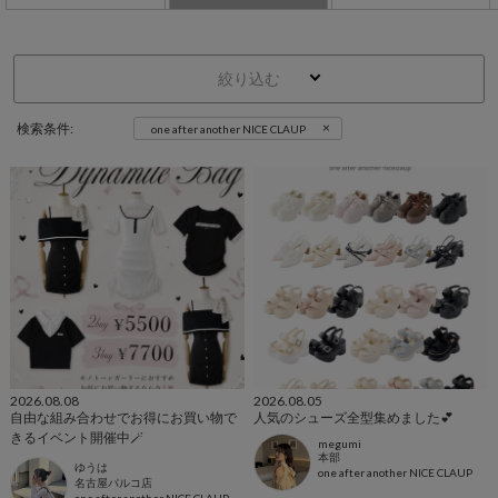
絞り込む
×
検索条件:
one after another NICE CLAUP
2026.08.08
2026.08.05
自由な組み合わせでお得にお買い物で
人気のシューズ全型集めました💕
きるイベント開催中🪄
megumi
本部
ゆうは
one after another NICE CLAUP
名古屋パルコ店
one after another NICE CLAUP