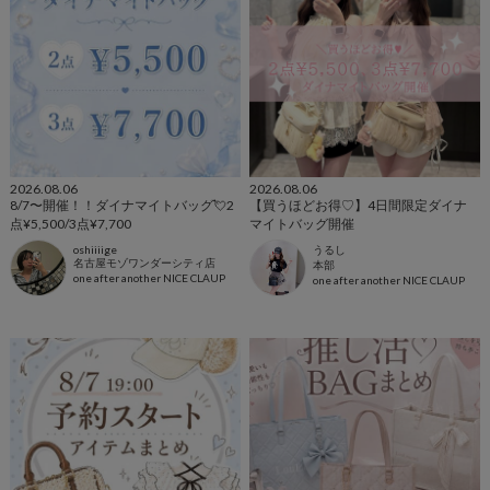
2026.08.06
2026.08.06
8/7〜開催！！ダイナマイトバッグ💘2
【買うほどお得♡】4日間限定ダイナ
点¥5,500/3点¥7,700
マイトバッグ開催
oshiiiige
うるし
名古屋モゾワンダーシティ店
本部
one after another NICE CLAUP
one after another NICE CLAUP