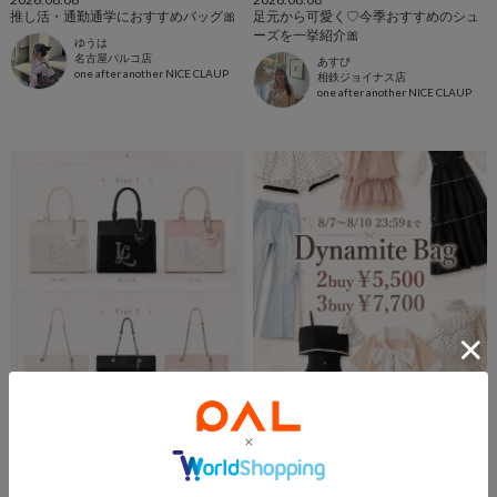
推し活・通勤通学におすすめバッグ🎀
足元から可愛く♡今季おすすめのシュ
ーズを一挙紹介🎀
ゆうは
名古屋パルコ店
あすぴ
one after another NICE CLAUP
相鉄ジョイナス店
one after another NICE CLAUP
2026.08.08
2026.08.07
ルルミー新作全色全種まとめ🧁💗
【 Dynamite Bag 🌼⋆.˚ 】お得な対象ア
イテムまとめ🎀
Airi
HEPファイブ店
相澤奈緒
one after another NICE CLAUP
渋谷109店
one after another NICE CLAUP