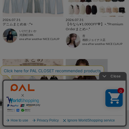
2026.07.31
2026.07.31
デニムまとめ🎀･:*+
【今なら¥1,000OFF︎🤎】⋆.*Premium
Orderまとめ⋆.*
いけだまいか
河原町OPA
杏
one after another NICE CLAUP
相鉄ジョイナス店
one after another NICE CLAUP
2026.07.31
2026.07.31
【受注会アイテムまとめ🍂】
秋まで着れる！パーカーまとめ♪
検索
お気に入り
閲覧履歴
カート
メニュー