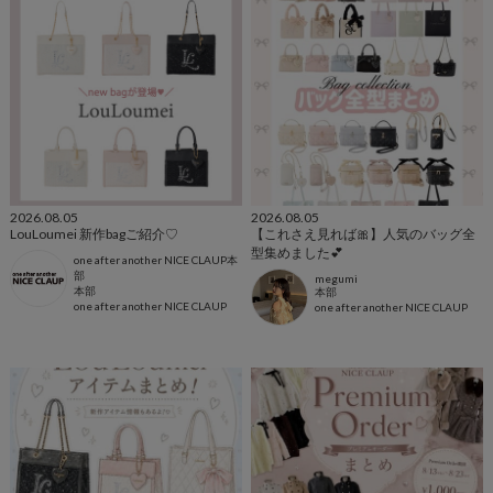
2026.08.05
2026.08.05
LouLoumei 新作bagご紹介♡
【これさえ見れば🎀】人気のバッグ全
型集めました💕
one after another NICE CLAUP本
部
megumi
本部
本部
one after another NICE CLAUP
one after another NICE CLAUP