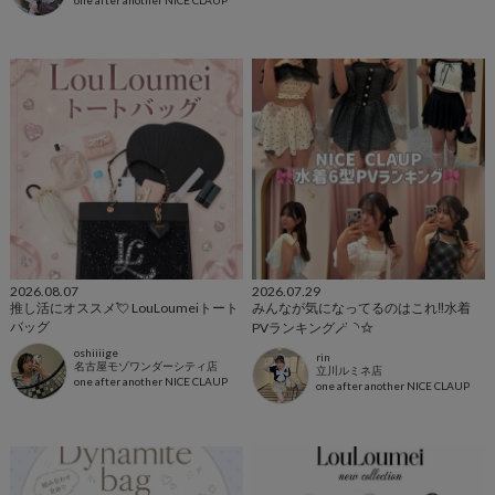
2026.08.07
2026.07.29
推し活にオススメ💘 LouLoumeiトート
みんなが気になってるのはこれ‼️水着
バッグ
PVランキング🪄◝✩
oshiiiige
rin
名古屋モゾワンダーシティ店
立川ルミネ店
one after another NICE CLAUP
one after another NICE CLAUP