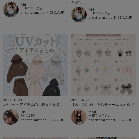
ム🌙*.｡
Airi
HEPファイブ店
Airi
one after another NICE CLAUP
HEPファイブ店
one after another NICE CLAUP
2026.07.23
2026.07.21
UVカットアイテムの比較まとめ📝
【大人気】めじるしチャームまとめ♡
Rio
miyuu
渋谷109店
HEPファイブ店
one after another NICE CLAUP
one after another NICE CLAUP