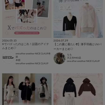
2026.05.15
2026.07.29
Xでバズったのはこれ！話題のアイテ
【この夏に着たい❣️】薄手羽織とUVパ
ムまとめ♡
ーカーまとめ♡
one after another NICE CLAUP本
もも
部
天王寺MIO店
本部
one after another NICE CLAUP
one after another NICE CLAUP