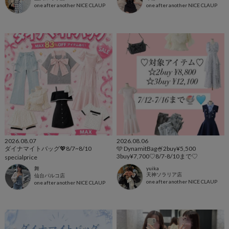
one after another NICE CLAUP
one after another NICE CLAUP
2026.08.07
2026.08.06
ダイナマイトバッグ💖8/7~8/10
🩵 DynamitBag🍧2buy¥5,500
3buy¥7,700♡8/7-8/10まで♡
specialprice
舞
yuika
天神ソラリア店
仙台パルコ店
one after another NICE CLAUP
one after another NICE CLAUP