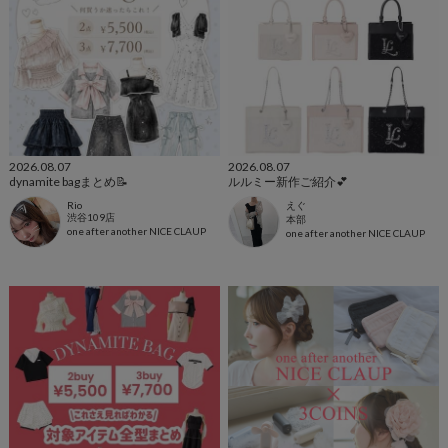
2026.08.07
2026.08.07
dynamite bagまとめ📝
ルルミー新作ご紹介︎💕︎
Rio
えぐ
渋谷109店
本部
one after another NICE CLAUP
one after another NICE CLAUP