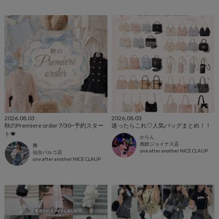
2026.08.03
2026.08.03
秋のPremiere order 7/30~予約スター
迷ったらこれ♡人気バッグまとめ！！
ト🍁
かりん
相鉄ジョイナス店
舞
one after another NICE CLAUP
仙台パルコ店
one after another NICE CLAUP