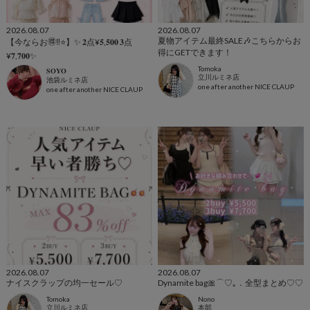
2026.08.07
2026.08.07
夏物アイテム最終SALE🎶こちらからお
【今ならお🉐‼️⭐️】✨ 𝟐点¥𝟓,𝟓𝟎𝟎 𝟑点
得にGETできます！
¥𝟕,𝟕𝟎𝟎✨
Tomoka
𝐒𝐎𝐘𝐎
立川ルミネ店
池袋ルミネ店
one after another NICE CLAUP
one after another NICE CLAUP
2026.08.07
2026.08.07
ナイスクラップの均一セール♡
Dynamite bag🎀⌒♡｡．全型まとめ♡♡
Tomoka
Nono
立川ルミネ店
本部