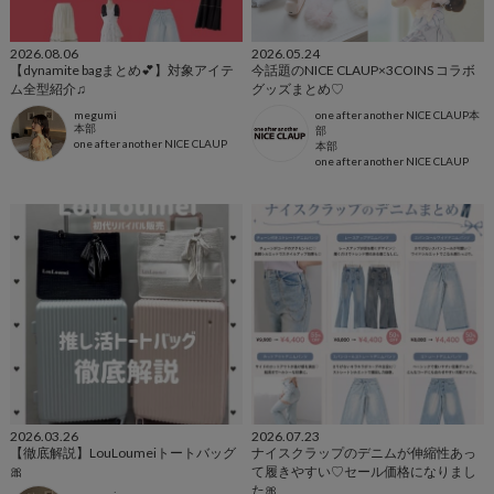
2026.08.06
2026.05.24
【dynamite bagまとめ💕】対象アイテ
今話題のNICE CLAUP×3COINS コラボ
ム全型紹介♫
グッズまとめ♡
megumi
one after another NICE CLAUP本
本部
部
one after another NICE CLAUP
本部
one after another NICE CLAUP
2026.03.26
2026.07.23
【徹底解説】LouLoumeiトートバッグ
ナイスクラップのデニムが伸縮性あっ
🎀
て履きやすい♡セール価格になりまし
た🎀