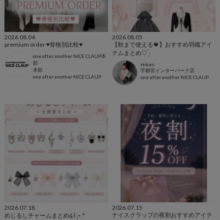
2026.08.04
2026.08.05
premium order ♥骨格別比較♥
【秋まで使える🍁】おすすめ羽織アイ
テムまとめ♡ ̖́-
one after another NICE CLAUP本
部
Hikari
本部
宇都宮インターパーク店
one after another NICE CLAUP
one after another NICE CLAUP
2026.07.18
2026.07.15
ナイスクラップの夜割おすすめアイテ
めじるしチャームまとめ‪໒꒱·̩͙⋆.*‬