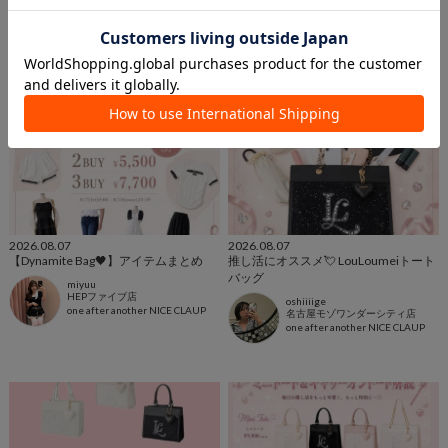
2026.08.07
2026.08.07
【Dynamite Bag🖤】アイテムまとめ
推し活にオススメ💘 LouLoumeiトート
バッグ
miyuu
HEPファイブ店
oshiiiige
one after another NICE CLAUP
名古屋モゾワンダーシティ店
one after another NICE CLAUP