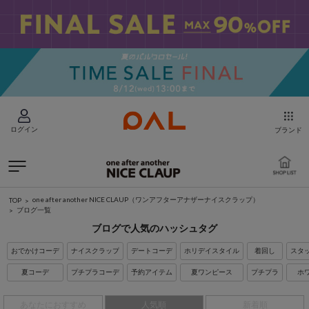
ログイン
ブランド
one after another NICE CLAUP（ワンアフターアナザーナイスクラップ）
TOP
ブログ一覧
ブログで人気のハッシュタグ
おでかけコーデ
ナイスクラップ
デートコーデ
ホリデイスタイル
着回し
スタ
夏コーデ
プチプラコーデ
予約アイテム
夏ワンピース
プチプラ
ホ
あなたにおすすめ
人気順
新着順