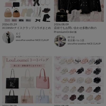
2026.05.29
2026.08.09
3COINS×ナイスクラップコラボまとめ
店頭でもお問い合わせ多数の秋の
PremiumOrder🎀
えぐ
本部
ゆうは
one after another NICE CLAUP
名古屋パルコ店
one after another NICE CLAUP
2026.08.08
2026.08.08