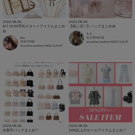
2026.08.06
2026.08.06
8/7 19:00予約スタートアイテムまとめ
【推し活♡】バッグまとめ🎀
📝
もも
天王寺MIO店
Rio
渋谷109店
one after another NICE CLAUP
one after another NICE CLAUP
2026.08.06
2026.08.06
👜新作バッグまとめ♡
50%以上のセールアイテムまとめ♡