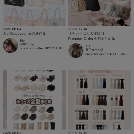
2026.08.04
2026.08.04
大人気LouLoumeiの新作🎀
【今いちばん大注目‼️】
PremiumOrder全型まとめ🎀
Rio
渋谷109店
もも
one after another NICE CLAUP
天王寺MIO店
one after another NICE CLAUP
2026.08.04
2026.08.04