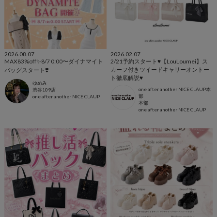
2026.08.07
2026.02.07
MAX83%off✨️8/7 0:00〜ダイナマイト
2/21予約スタート♥【LouLoumei】ス
カーフ付きツイードキャリーオントー
バッグスタート❣️
ト徹底解説♥
ゆめみ
one after another NICE CLAUP本
渋谷109店
部
one after another NICE CLAUP
本部
one after another NICE CLAUP