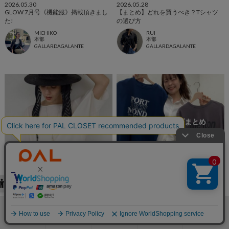
2026.05.30
2026.05.28
GLOW 7月号《機能服》掲載頂きまし
【まとめ】どれを買うべき？Tシャツ
た!
の選び方
MICHIKO
RUI
本部
本部
GALLARDAGALANTE
GALLARDAGALANTE
2026.05.27
2026.05.27
【MONTHLY RANKING】5月みんなが
\ 真似できる！/ Ｔシャツコーデまとめ
買った人気ランキングTOP5
MANAKA
本部
GALLARDAGALANTE
GALLARDAGALANTE
本部
検索
お気に入り
閲覧履歴
カート
メニュー
GALLARDAGALANTE