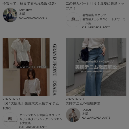
今買って、秋まで着られる服 -5選-
二の腕カバーも叶う！真夏に最適トッ
プス！
MICHIKO
本部
名古屋店 スタッフ
GALLARDAGALANTE
名古屋タカシマヤゲートタワーモ
ール店
GALLARDAGALANTE
2026.07.21
2026.07.20
【GF大阪店】先週末の人気アイテム
美脚デニムを徹底解説
TOP5！
MAMI
本部
グランフロント大阪店 スタッフ
GALLARDAGALANTE
ガリャルダガランテグランフロン
ト大阪店
GALLARDAGALANTE