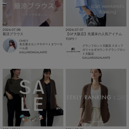
2026.07.08
2026.07.07
最涼ブラウス
【GF大阪店】先週末の人気アイテム
TOP5！
CHIE.Y
名古屋タカシマヤゲートタワーモ
グランフロント大阪店 スタッフ
ール店
ガリャルダガランテグランフロン
GALLARDAGALANTE
ト大阪店
GALLARDAGALANTE