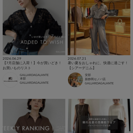
2026.06.29
2026.07.21
【7月店舗に入荷！】今が買いどき！
暑い夏をおしゃれに、快適に過ごす！
お買いものリスト
【シアーデニム】
GALLARDAGALANTE
安部
本部
新静岡セノバ店
GALLARDAGALANTE
GALLARDAGALANTE