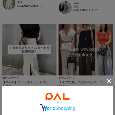
本部
SERI
GALLARDAGALANTE
本部
GALLARDAGALANTE
2026.07.16
2026.07.14
【大人気】リヨセルスリットスカート
【GF大阪店】先週末の人気アイテム
を解説！
TOP5！
RUI
グランフロント大阪店 スタッフ
本部
ガリャルダガランテグランフロン
GALLARDAGALANTE
ト大阪店
GALLARDAGALANTE