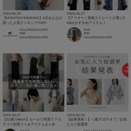
2026.06.28
2026.06.27
【MONTHLY RANKING】6月みんなが
【アラサー｜骨格ストレートが選ぶ】
買った人気ランキングTOP5
SALEおすすめアイテム！
GALLARDAGALANTE
RAN
本部
本部
GALLARDAGALANTE
GALLARDAGALANTE
2026.06.27
2026.06.26
【32歳/148cm】セールで何買う？カ
【結果発表！】＼最大15％オフ／お気
テゴリ別買うべきアイテムまとめ
に入り総選挙
AYUMI
GALLARDAGALANTE