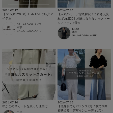
2026.07.17
2026.07.16
【7/16(木) 20:00】Insta LIVEご紹介ア
【人気のカーデ徹底解説！これさえ見
イテム
ればOK🙆🏻‍♀️】地味にならないモノトー
ンアイテム1選🌼
GALLARDAGALANTE
本部
MIZU
GALLARDAGALANTE
本部
GALLARDAGALANTE
2026.07.16
2026.07.16
私がこのスカートを買った理由は...
【低身長でもバランス◎】1枚で簡単
着映える！デザインカーディガン
YURI