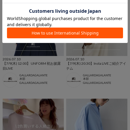
2026.07.10
2026.07.10
【7/9(木) 12:00】 UNFORM 初お披露
【7/9(木) 20:30】Insta LIVEご紹介アイ
目LIVE
テム
GALLARDAGALANTE
GALLARDAGALANTE
本部
本部
GALLARDAGALANTE
GALLARDAGALANTE