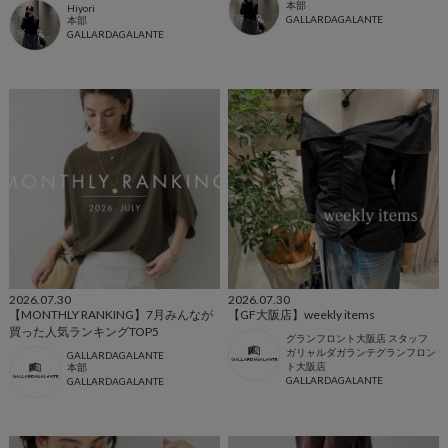
本部
Hiyori
GALLARDAGALANTE
本部
GALLARDAGALANTE
2026.07.30
2026.07.30
【MONTHLY RANKING】7月みんなが
【GF大阪店】weekly items
買った人気ランキングTOP5
グランフロント大阪店 スタッフ
ガリャルダガランテグランフロン
GALLARDAGALANTE
ト大阪店
本部
GALLARDAGALANTE
GALLARDAGALANTE