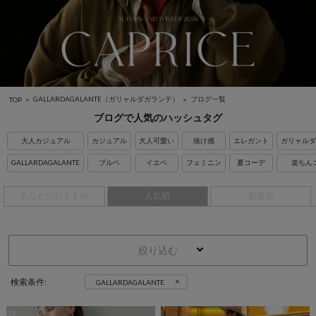
GALLARDAGALANTE（ガリャルダガランテ）
ブログ一覧
TOP
ブログで人気のハッシュタグ
大人カジュアル
カジュアル
大人可愛い
抜け感
エレガント
ガリャルダ
GALLARDAGALANTE
ブルベ
イエベ
フェミニン
夏コーデ
楽ちん
あなたにおすすめ
人気順
新着順
絞り込む
×
検索条件:
GALLARDAGALANTE