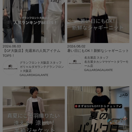
2026.08.03
2026.08.02
【GF大阪店】先週末の人気アイテム
暑い日にもOK！新鮮なシャギーニット
TOP5！
名古屋店 スタッフ
名古屋タカシマヤゲートタワーモ
グランフロント大阪店 スタッフ
ール店
ガリャルダガランテグランフロン
GALLARDAGALANTE
ト大阪店
GALLARDAGALANTE