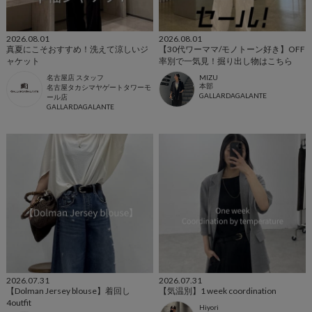
2026.08.01
2026.08.01
真夏にこそおすすめ！洗えて涼しいジ
【30代ワーママ/モノトーン好き】OFF
ャケット
率別で一気見！掘り出し物はこちら
名古屋店 スタッフ
MIZU
本部
名古屋タカシマヤゲートタワーモ
GALLARDAGALANTE
ール店
GALLARDAGALANTE
2026.07.31
2026.07.31
【Dolman Jersey blouse】着回し
【気温別】1 week coordination
4outfit
Hiyori