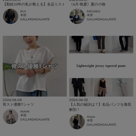
【勤続10年の私が教える】名品リスト
《6月-晩夏》夏の小物
RUI
MICHIKO
本部
本部
GALLARDAGALANTE
GALLARDAGALANTE
2026.06.04
2026.06.02
骨スト優勝Tシャツ
【人気の秘訣は？】名品パンツを徹底
解剖！
MAMI
本部
Hiyori
GALLARDAGALANTE
本部
GALLARDAGALANTE