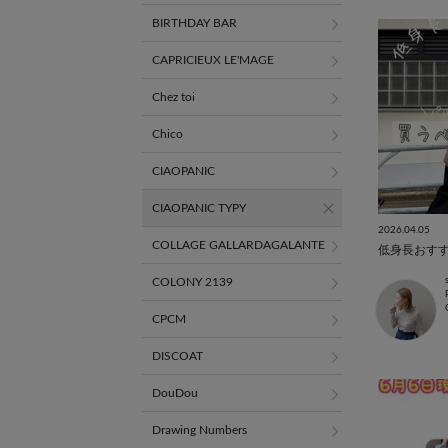
BIRTHDAY BAR
CAPRICIEUX LE'MAGE
Chez toi
Chico
CIAOPANIC
CIAOPANIC TYPY
2026.04.05
COLLAGE GALLARDAGALANTE
COLONY 2139
CPCM
DISCOAT
DouDou
Drawing Numbers