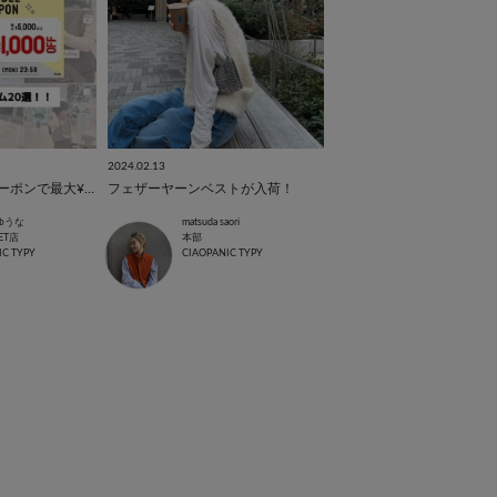
2024.02.13
【GW限定！】Wクーポンで最大¥1500お得！
フェザーヤーンベストが入荷！
ゆうな
matsuda saori
ET店
本部
IC TYPY
CIAOPANIC TYPY