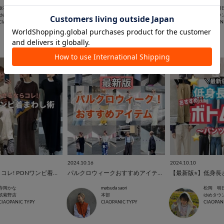
坂本 樹里
松岡 明日香
松岡 明
ゆめタウン高松店
ゆめタウン高松店
ゆめタウ
CIAOPANIC TYPY
CIAOPANIC TYPY
CIAOPAN
2024.10.16
2024.10.10
合わせるならコレ! PONワンピ着まわし術
パルクロウィークおすすめアイテム特集！
寺岡かな
matsuda saori
松岡 明
筑紫野店
本部
ゆめタウ
CIAOPANIC TYPY
CIAOPANIC TYPY
CIAOPAN