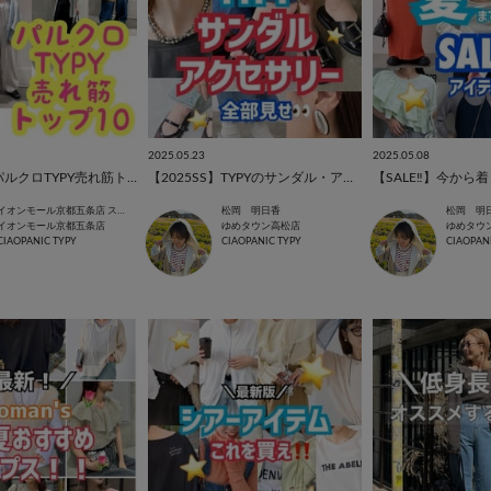
2025.05.23
2025.05.08
6月6日現在パルクロTYPY売れ筋トップ10
【2025SS】TYPYのサンダル・アクセサリー 全部見せ！！
イオンモール京都五条店 スタッフ
松岡 明日香
松岡 明
イオンモール京都五条店
ゆめタウン高松店
ゆめタウ
CIAOPANIC TYPY
CIAOPANIC TYPY
CIAOPAN