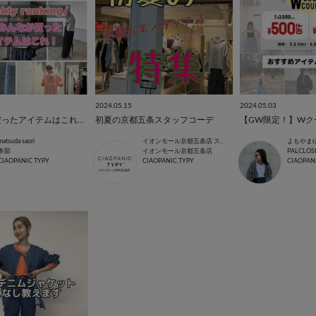
2024.05.15
2024.05.03
先週の人気だったアイテムはこれ！！
初夏の京都五条スタッフコーデ
matsuda saori
イオンモール京都五条店 スタッフ
よもやま
本部
イオンモール京都五条店
PALCLOS
CIAOPANIC TYPY
CIAOPANIC TYPY
CIAOPAN