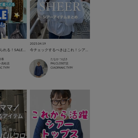
2025.04.19
【SALE‼️】今から着られる！SALEアイテム！！
今チェックするべきはこれ！シアーアイテムまとめ
日香
たなか つばさ
ン高松店
PALCLOSET店
IC TYPY
CIAOPANIC TYPY