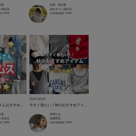
日香
松岡 明日香
ン高松店
ゆめタウン高松店
IC TYPY
CIAOPANIC TYPY
2024.10.03
【最新版⭐︎】低身長さんおすすめボトムスはこれ！〜パンツ編〜
今すぐ着たい！秋のおすすめアイテム【トップス編】
日香
寺岡かな
ン高松店
筑紫野店
IC TYPY
CIAOPANIC TYPY