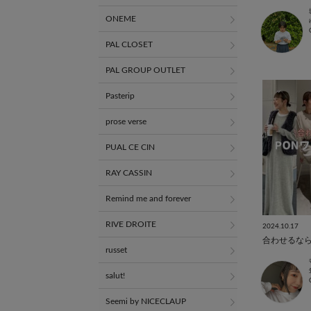
ONEME
PAL CLOSET
PAL GROUP OUTLET
Pasterip
prose verse
PUAL CE CIN
RAY CASSIN
Remind me and forever
RIVE DROITE
2024.10.17
russet
salut!
Seemi by NICECLAUP