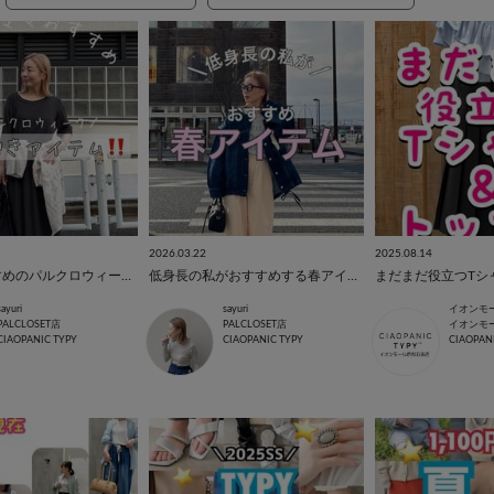
2026.03.22
2025.08.14
低身長おすすめのパルクロウィーク買うべきアイテム‼️
低身長の私がおすすめする春アイテム
まだまだ役立つTシ
sayuri
sayuri
PALCLOSET店
PALCLOSET店
イオンモ
CIAOPANIC TYPY
CIAOPANIC TYPY
CIAOPAN