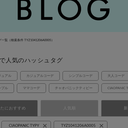
×
グ一覧
（検索条件 TYZ1041206A0005）
で人気のハッシュタグ
ジュアル
カジュアルコーデ
シンプルコーデ
大人コーデ
ンプル
ママコーデ
チャオパニックティピー
CIAOPANIC 
なたにおすすめ
人気順
新
CIAOPANIC TYPY
TYZ1041206A0005