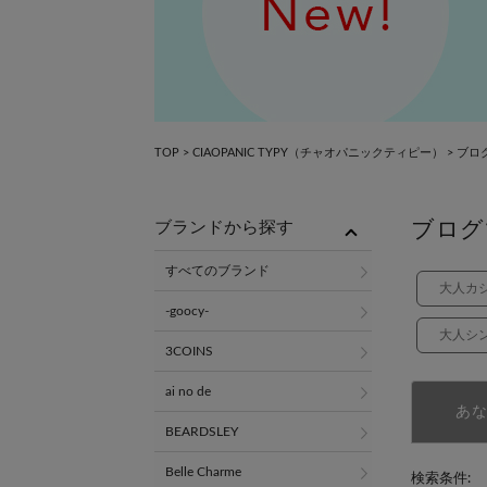
×
TOP
>
CIAOPANIC TYPY（チャオパニックティピー）
>
ブロ
ブログ
ブランドから探す
すべてのブランド
大人カ
-goocy-
大人シ
3COINS
ai no de
あ
BEARDSLEY
Belle Charme
検索条件: