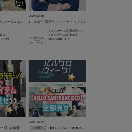
2025.03.15
低身長ママパルクロウィークのおすすめ
⭐︎これから活躍！！シアートップス⭐︎
イオンモール京都五条店 スタッフ
ET店
イオンモール京都五条店
IC TYPY
CIAOPANIC TYPY
2024.10.19
【ブラックフライデー⭐︎】大特価アイテム全部見せ！
【最新版⭐︎】HELLO.SANFRANCISCO 全部見せ！