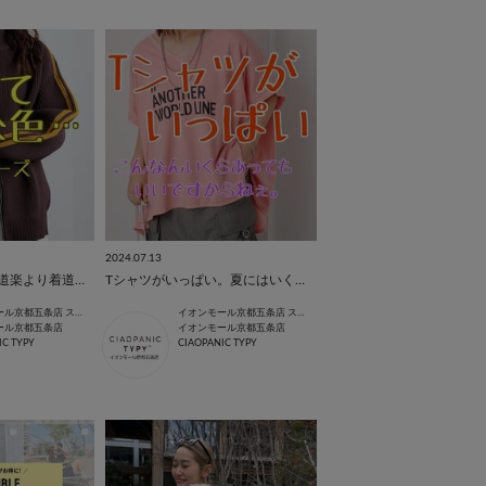
2024.07.13
季節は秋物へ…食い道楽より着道楽！！
Tシャツがいっぱい。夏にはいくらあってもいい。
イオンモール京都五条店 スタッフ
イオンモール京都五条店 スタッフ
ール京都五条店
イオンモール京都五条店
IC TYPY
CIAOPANIC TYPY