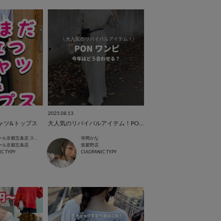
2025.08.13
ャツ&トップス
大人気のリバイバルアイテム！PONワンピ今年はどう合わせる？
イオンモール京都五条店 スタッフ
寺岡かな
ール京都五条店
筑紫野店
IC TYPY
CIAOPANIC TYPY