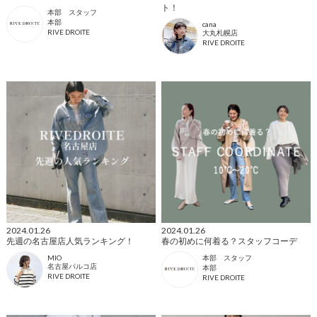
ト！
本部 スタッフ
本部
cana
RIVE DROITE
大丸札幌店
RIVE DROITE
2024.01.26
2024.01.26
先週の名古屋店人気ランキング！
春の初めに何着る？スタッフコーデ
MIO
本部 スタッフ
名古屋パルコ店
本部
RIVE DROITE
RIVE DROITE