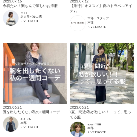
2023.07.16
2023.07.12
今着たい！楽ちんで涼しいお洋服
【旅行にオススメ】夏のトラベルアイ
テム
MIO
名古屋パルコ店
本部 スタッフ
RIVE DROITE
本部
RIVE DROITE
2023.06.21
2023.06.21
腕を出したくない私の1週間コーデ
\夏、間近/私が欲しい！！って、思っ
てる服
ASUKA
本部
yosshiiiiii
RIVE DROITE
本部
RIVE DROITE