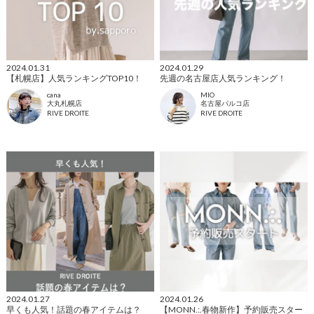
2024.01.31
2024.01.29
【札幌店】人気ランキングTOP10！
先週の名古屋店人気ランキング！
cana
MIO
大丸札幌店
名古屋パルコ店
RIVE DROITE
RIVE DROITE
2024.01.27
2024.01.26
早くも人気！話題の春アイテムは？
【MONN.:.春物新作】予約販売スター