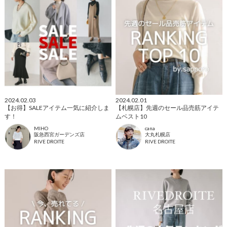
2024.02.03
2024.02.01
【お得】SALEアイテム一気に紹介しま
【札幌店】先週のセール品売筋アイテ
す！
ムベスト10
MIHO
cana
阪急西宮ガーデンズ店
大丸札幌店
RIVE DROITE
RIVE DROITE