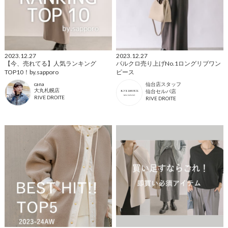
2023.12.27
2023.12.27
【今、売れてる】人気ランキング
パルクロ売り上げNo.1ロングリブワン
TOP10！by.sapporo
ピース
cana
仙台店スタッフ
大丸札幌店
仙台セルバ店
RIVE DROITE
RIVE DROITE