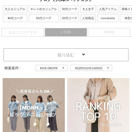
大人カジュアル
キレイめカジュアル
30代コーデ
大人女子
人気アイテム
骨格ス
40代コーデ
50代コーデ
20代コーデ
人気商品
rive droite
体型
あなたにおすすめ
人気順
新着順
絞り込む
×
×
検索条件:
RIVE DROITE
RDZ5022501A0002