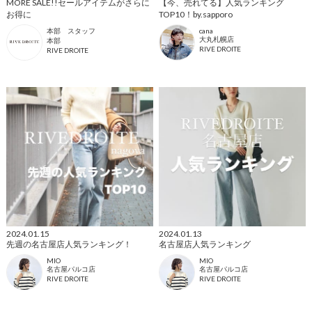
MORE SALE!!セールアイテムがさらに
【今、売れてる】人気ランキング
お得に
TOP10！by.sapporo
本部 スタッフ
cana
大丸札幌店
本部
RIVE DROITE
RIVE DROITE
2024.01.15
2024.01.13
先週の名古屋店人気ランキング！
名古屋店人気ランキング
MIO
MIO
名古屋パルコ店
名古屋パルコ店
RIVE DROITE
RIVE DROITE