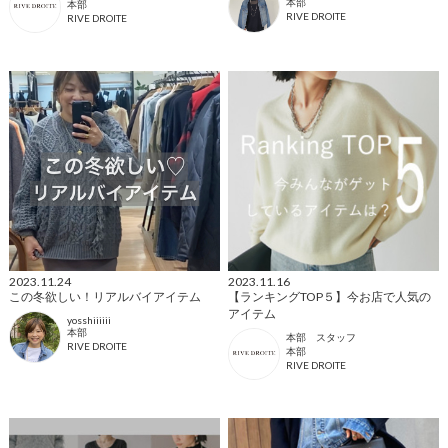
本部
本部
RIVE DROITE
RIVE DROITE
2023.11.24
2023.11.16
この冬欲しい！リアルバイアイテム
【ランキングTOP５】今お店で人気の
アイテム
yosshiiiiii
本部
本部 スタッフ
RIVE DROITE
本部
RIVE DROITE