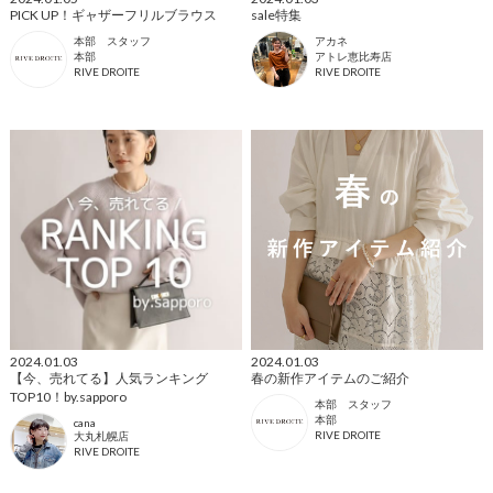
PICK UP！ギャザーフリルブラウス
sale特集
本部 スタッフ
アカネ
本部
アトレ恵比寿店
RIVE DROITE
RIVE DROITE
2024.01.03
2024.01.03
【今、売れてる】人気ランキング
春の新作アイテムのご紹介
TOP10！by.sapporo
本部 スタッフ
本部
cana
RIVE DROITE
大丸札幌店
RIVE DROITE