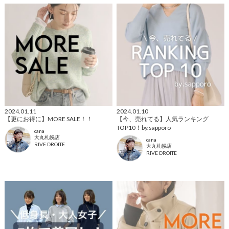
2024.01.11
2024.01.10
【更にお得に】MORE SALE！！
【今、売れてる】人気ランキング
TOP10！by.sapporo
cana
大丸札幌店
cana
RIVE DROITE
大丸札幌店
RIVE DROITE