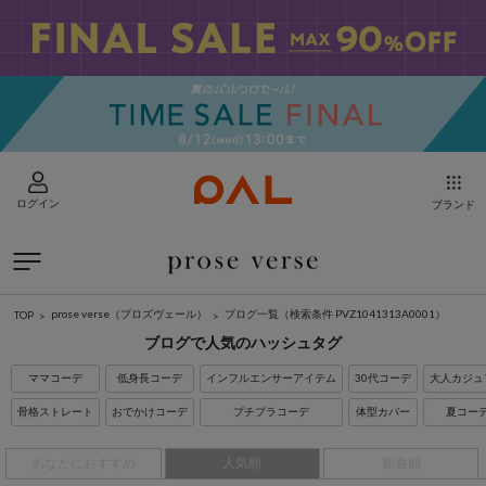
ログイン
ブランド
prose verse（プロズヴェール）
ブログ一覧
（検索条件 PVZ1041313A0001）
TOP
ブログで人気のハッシュタグ
ママコーデ
低身長コーデ
インフルエンサーアイテム
30代コーデ
大人カジュ
骨格ストレート
おでかけコーデ
プチプラコーデ
体型カバー
夏コー
あなたにおすすめ
人気順
新着順