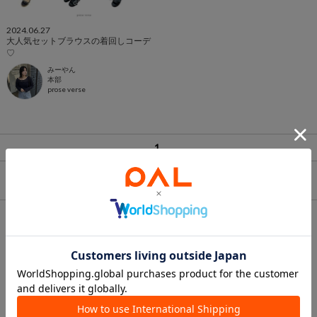
2024.06.27
大人気セットブラウスの着回しコーデ
♡
みーやん
本部
prose verse
1
ランキング
1
2
3