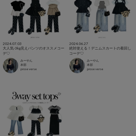
2024.07.03
2024.06.27
大人気-3kg見えパンツのオススメコー
絶対使える！デニムスカートの着回し
デ♡
コーデ♡
みーやん
みーやん
本部
本部
prose verse
prose verse