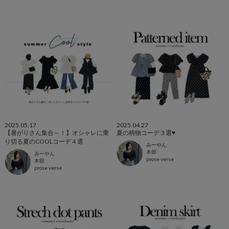
2025.05.17
2025.04.27
【暑がりさん集合～！】オシャレに乗
夏の柄物コーデ３選♥
り切る夏のCOOLコーデ４選
みーやん
本部
みーやん
prose verse
本部
prose verse