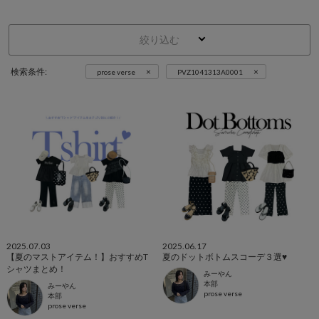
絞り込む
×
×
検索条件:
prose verse
PVZ1041313A0001
2025.07.03
2025.06.17
【夏のマストアイテム！】おすすめT
夏のドットボトムスコーデ３選♥
シャツまとめ！
みーやん
本部
みーやん
prose verse
本部
prose verse