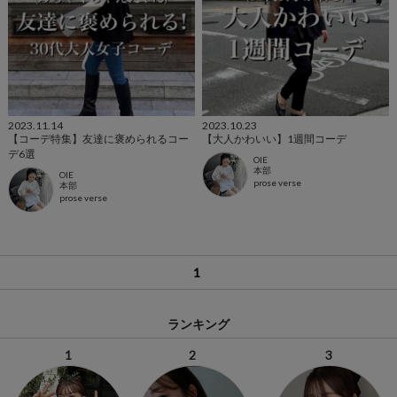
2023.11.14
2023.10.23
【コーデ特集】友達に褒められるコー
【大人かわいい】1週間コーデ
デ6選
OIE
本部
OIE
prose verse
本部
prose verse
1
ランキング
1
2
3