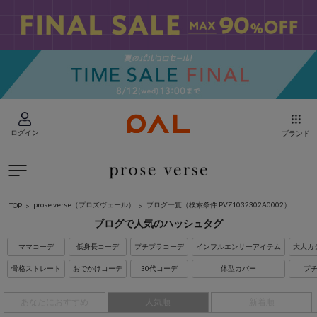
ログイン
ブランド
prose verse（プロズヴェール）
ブログ一覧
（検索条件 PVZ1032302A0002）
TOP
ブログで人気のハッシュタグ
ママコーデ
低身長コーデ
プチプラコーデ
インフルエンサーアイテム
大人カ
骨格ストレート
おでかけコーデ
30代コーデ
体型カバー
プ
あなたにおすすめ
人気順
新着順