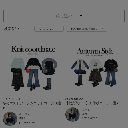
絞り込む
×
×
検索条件:
prose verse
PVZ1032302A0002
2025.12.05
2025.08.22
冬のマストアイテムニットコーデ３選
【秋先取り！】新作秋コーデ３選♥
♥
みーやん
本部
みーやん
prose verse
本部
prose verse