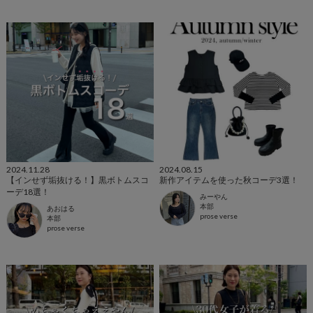
2024.11.28
2024.08.15
【インせず垢抜ける！】黒ボトムスコ
新作アイテムを使った秋コーデ3選！
ーデ18選！
みーやん
本部
あおはる
prose verse
本部
prose verse