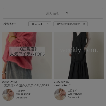
絞り込む
×
×
検索条件:
Omekashi
OMS1022206A0002
2022.09.23
2022.09.18
《広島店》今週の人気アイテムTOP5
weekly item*
上原すず
上原すず
広島PARCO店
広島PARCO店
Omekashi
Omekashi