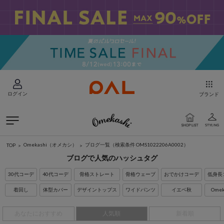
ログイン
ブランド
Omekashi（オメカシ）
ブログ一覧
（検索条件 OMS1022206A0002）
TOP
ブログで人気のハッシュタグ
30代コーデ
40代コーデ
骨格ストレート
骨格ウェーブ
おでかけコーデ
低身長
着回し
体型カバー
デザイントップス
ワイドパンツ
イエベ秋
Omek
あなたにおすすめ
人気順
新着順