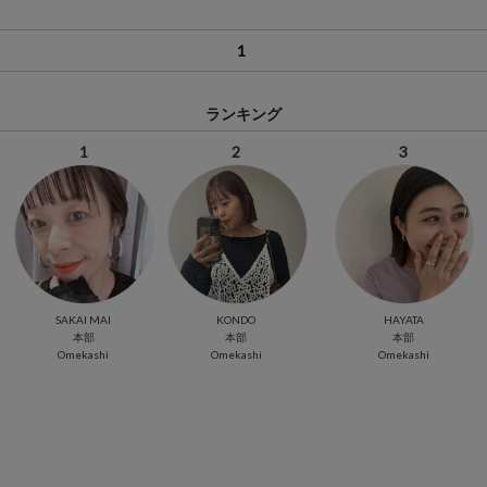
1
ランキング
1
2
3
SAKAI MAI
KONDO
HAYATA
本部
本部
本部
Omekashi
Omekashi
Omekashi