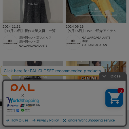
2024.11.21
2024.09.18
【11月20日】新作大量入荷！一覧
【9月18日】LIVEご紹介アイテム
新静岡セノバ店 スタッフ
GALLARDAGALANTE
本部
新静岡セノバ店
GALLARDAGALANTE
GALLARDAGALANTE
2024.09.09
2024.08.05
検索
お気に入り
閲覧履歴
カート
メニュー
10％オフイベント開催
FINAL SALE オススメ10選