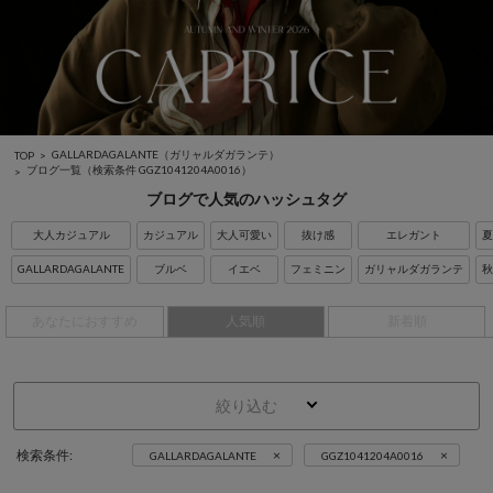
GALLARDAGALANTE（ガリャルダガランテ）
TOP
ブログ一覧
（検索条件 GGZ1041204A0016）
ブログで人気のハッシュタグ
大人カジュアル
カジュアル
大人可愛い
抜け感
エレガント
夏
GALLARDAGALANTE
ブルベ
イエベ
フェミニン
ガリャルダガランテ
秋
あなたにおすすめ
人気順
新着順
絞り込む
×
×
検索条件:
GALLARDAGALANTE
GGZ1041204A0016