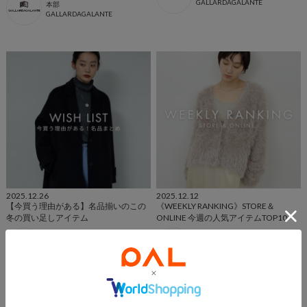
GALLARDAGALANTE
本部
GALLARDAGALANTE
2025.12.26
2025.12.12
【今買う理由がある】名品揃いのこの
《WEEKLY RANKING》STORE＆
冬の買い足しアイテム
ONLINE 今週の人気アイテムTOP10
GALLARDAGALANTE
GALLARDAGALANTE
本部
本部
GALLARDAGALANTE
GALLARDAGALANTE