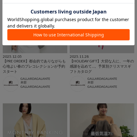
2025.12.05
2025.11.28
【PRE ORDER】都会的でありながらも
【HOLIDAY GIFT】大切な人に、一年の
心地よい春のプレコレクションが予約
感謝を込めて…。予算別クリスマスギ
スタート
フトカタログ
GALLARDAGALANTE
GALLARDAGALANTE
本部
本部
GALLARDAGALANTE
GALLARDAGALANTE