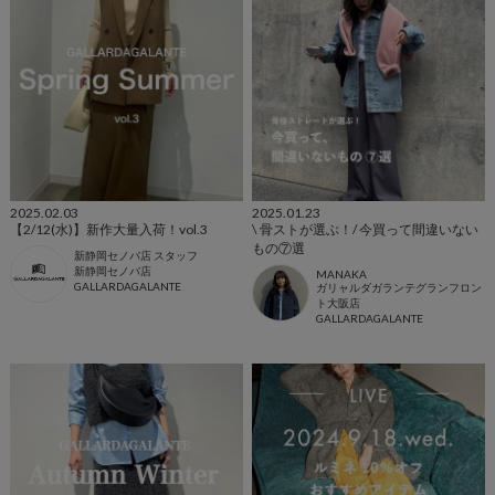
2025.02.03
2025.01.23
【2/12(水)】新作大量入荷！vol.3
\ 骨ストが選ぶ！/ 今買って間違いない
もの⑦選
新静岡セノバ店 スタッフ
新静岡セノバ店
MANAKA
GALLARDAGALANTE
ガリャルダガランテグランフロン
ト大阪店
GALLARDAGALANTE