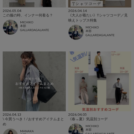
2026.05.04
2026.04.14
この服の時、インナー何着る？
《大人が着たい》Tシャツコーデ／見
映えトップス特集
MICHIKO
本部
MICHIKO
GALLARDAGALANTE
本部
GALLARDAGALANTE
2026.04.13
2026.04.05
\ 今買うべき！/ おすすめアイテムまと
《春→夏》気温別コーデ
め
MICHIKO
本部
MANAKA
GALLARDAGALANTE