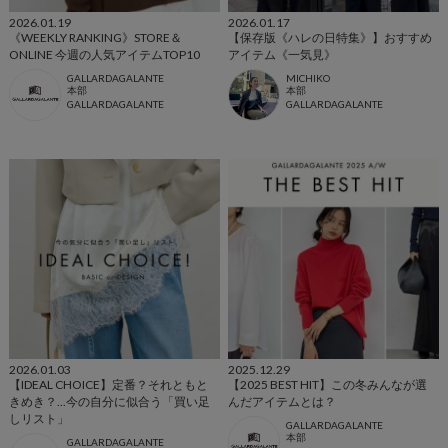
2026.01.19
2026.01.17
《WEEKLY RANKING》STORE＆
【保存版《ハレの日特集》】おすすめ
ONLINE 今週の人気アイテムTOP10
アイテム《一気見》
GALLARDAGALANTE
MICHIKO
本部
本部
GALLARDAGALANTE
GALLARDAGALANTE
2026.01.03
2025.12.29
【IDEAL CHOICE】定番？それともと
【2025 BEST HIT】この冬みんなが選
きめき？...今の自分に似合う「買い足
んだアイテムとは？
しリスト」
GALLARDAGALANTE
本部
GALLARDAGALANTE