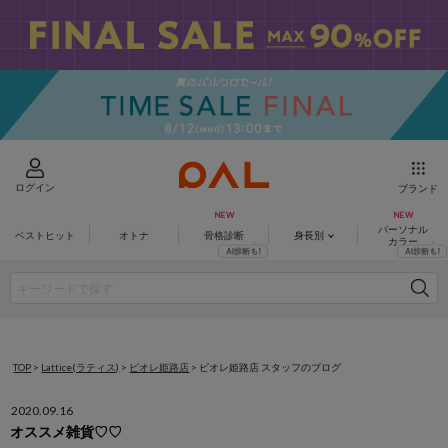
ログイン
ブランド
パーソナル
ベストヒット
オトナ
骨格診断
身長別
カラー
TOP
>
Lattice(ラティス)
>
ピオレ姫路店
>
ピオレ姫路店 スタッフのブログ
2020.09.16
オススメ雑貨♡♡