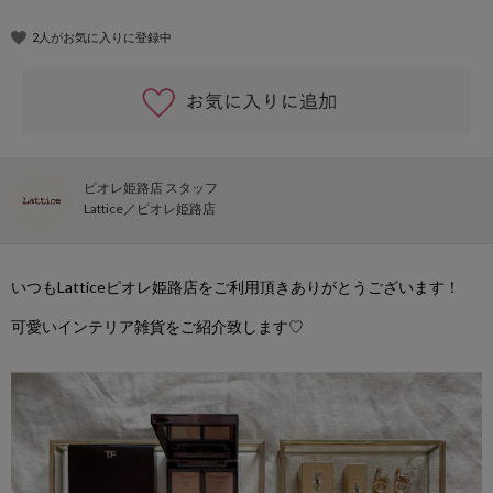
2人がお気に入りに登録中
ピオレ姫路店 スタッフ
Lattice
ピオレ姫路店
いつも
Lattice
ピオレ姫路店をご利用頂きありがとうございます！
可愛いインテリア雑貨をご紹介致します
♡