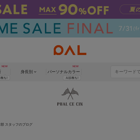
断
身長別
パーソナル
カラー
本部 スタッフのブログ