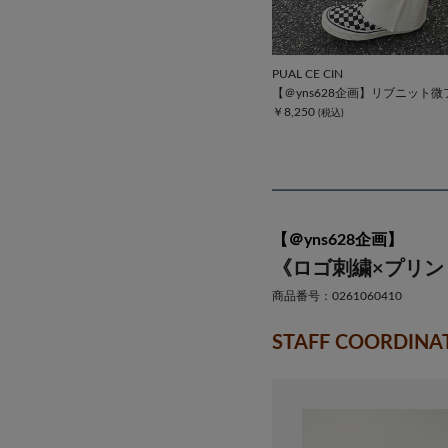
PUAL CE CIN
【＠yns628企画】リブニット
￥8,250
【＠yns628企画】
《ロゴ刺繍×プリン
商品番号：0261060410
STAFF COORDINA