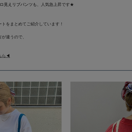
キロ見えリブパンツも、
人気急上昇です★
ートをまとめてご紹介しています！
方が違うので、
！
ちら◀