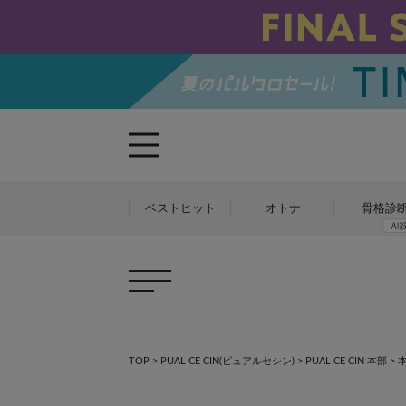
ベストヒット
オトナ
骨格診
TOP
>
PUAL CE CIN(ピュアルセシン)
>
PUAL CE CIN 本部
>