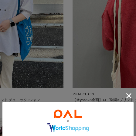
PUAL CE CIN
リント チュニックTシャツ
【＠yns628企画】ロゴ刺繍×プリント
￥7,480