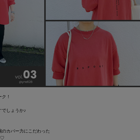
ーク！
すでしょうか♪
腕の
カバー力に
こだわった
場♡