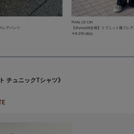
PUAL CE CIN
微フレアパンツ
【＠yns628企画】リブニット微フレ
￥8,250
ト チュニックTシャツ》
TE