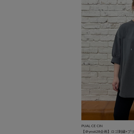
PUAL CE CIN
【＠yns628企画】ロゴ刺繍×プ