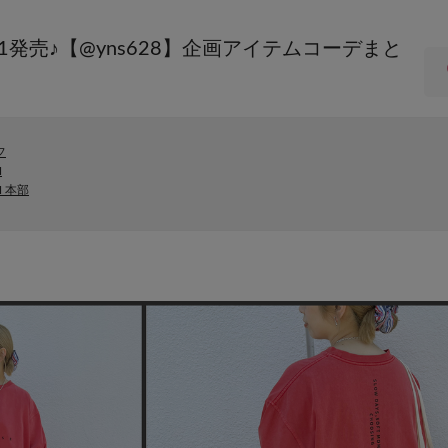
1発売♪【@yns628】企画アイテムコーデまと
フ
N
IN 本部