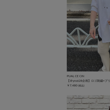
PUAL CE CIN
【＠yns628企画】ロゴ刺繍×プ
￥7,480