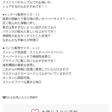
ファミリーやカップルでのお揃いや、
シェアするのもおすすめです！！
●インナー(着用サイズ：Ｌ)
抜群の肌触りで着心地の良いオーバーサイズＴシャツ。
広く取られた身幅に対し、
着丈は長すぎないように設計されており
バランスの取れた美しい仕上がりです！
伸縮性のあるモッチリとした生地で
なめらかな手触りが特徴◎
●パンツ(着用サイズ：ＬＬ)
ストレッチ性抜群、スリムテーパードパンツ。
スーパーストレッチで伸縮性抜群◎
アクティブに動く日にもおすすめです！
速乾機能の素材を使用し、
これからの時期に快適に着用していただけます◎
ウエストはドローコードとゴムがついていますので
カンタンに調節可能。
ストレスフリーな履き心地◎
2人がお気に入りに登録中