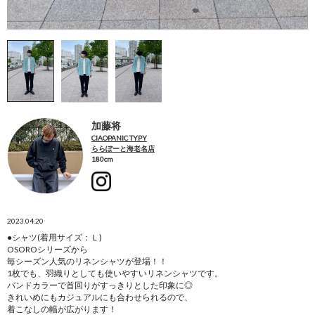
加藤将
CIAOPANIC TYPY
ららぽーと海老名店
180cm
2023.04.20
●シャツ(着用サイズ：Ｌ)
OSOROシリーズから
毎シーズン人気のリネンシャツが登場！！
1枚でも、羽織りとしても使いやすいリネンシャツです。
バンドカラーで首回りがすっきりとした印象に◎
きれいめにもカジュアルにも合わせられるので、
着こなしの幅が広がります！