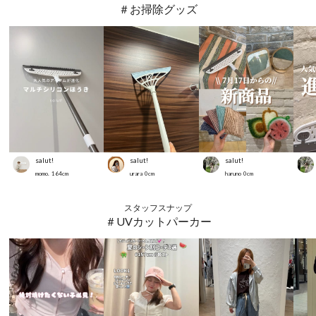
＃お掃除グッズ
salut!
salut!
salut!
momo.
164
cm
urara
0
cm
haruno
0
cm
スタッフスナップ
＃UVカットパーカー