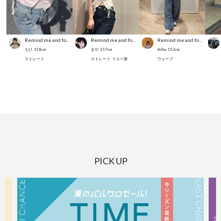
Remind me and forever
Remind me and forever
Remind me and forever
ちひ
158
cm
まや
157
cm
shiho
153
cm
ストレート
ストレート
イエベ春
ウェーブ
PICK UP