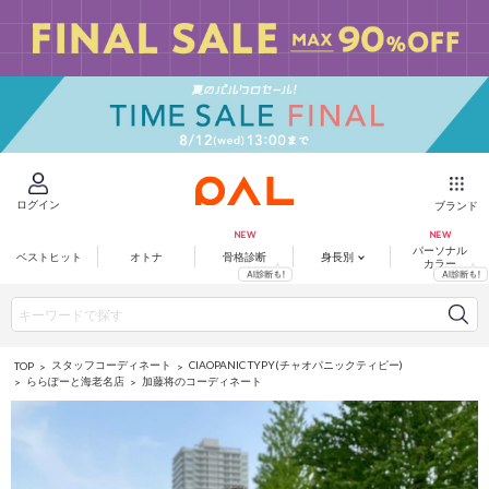
ログイン
ブランド
パーソナル
ベストヒット
オトナ
骨格診断
身長別
カラー
スタッフコーディネート
CIAOPANIC TYPY(チャオパニックティピー)
TOP
ららぽーと海老名店
加藤将のコーディネート