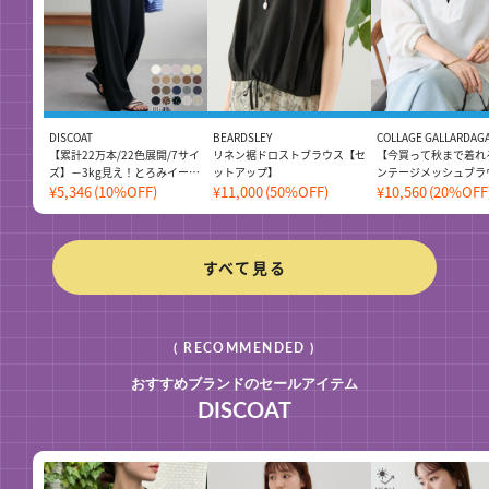
DISCOAT
BEARDSLEY
COLLAGE GALLARDAG
【累計22万本/22色展開/7サイ
リネン裾ドロストブラウス【セ
【今買って秋まで着れ
ズ】－3kg見え！とろみイージ
ットアップ】
ンテージメッシュブラ
ーパンツ≪メンズサイズあり≫
¥5,346
(10%OFF)
¥11,000
(50%OFF)
アー
¥10,560
(20%OFF
すべて見る
( RECOMMENDED )
おすすめブランドのセールアイテム
DISCOAT