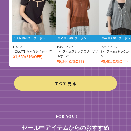
2BUY10％OFFクーポン
MAX￥2,000クーポン
MAX￥2,000クーポン
LOCUST
PUAL CE CIN
PUAL CE CIN
【3WAY】キャミレイヤードT
レースヘムフレンチスリーブプ
レースヘムVネックカ
¥1,650
(31%OFF)
ルオーバー
ン
¥8,360
(5%OFF)
¥9,405
(5%OFF)
すべて見る
( FOR YOU )
セール中アイテムからのおすすめ