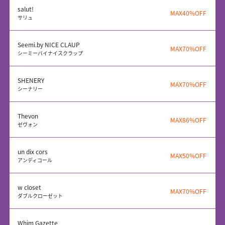
salut!
MAX40%OFF
サリュ
Seemi.by NICE CLAUP
MAX70%OFF
シーミーバイナイスクラップ
SHENERY
MAX70%OFF
シーナリー
Thevon
MAX86%OFF
ゼヴォン
un dix cors
MAX50%OFF
アンディコール
w closet
MAX70%OFF
ダブルクローゼット
Whim Gazette