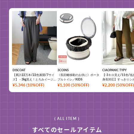
DISCOAT
3COINS
CIAOPANIC TYPY
【累計22万本/22色展開/7サイ
《長距離移動のお供に》ポータ
【-3キロ見え/11色/
ズ】－3kg見え！とろみイージー
ブルトイレ／KIDS
身長対応】すっきりシ
パンツ≪メンズサイズあり≫
リブパンツ
¥
5,346
(
10%OFF
)
¥
1,100
(
50%OFF
)
¥
2,200
(
50%OFF
)
( ALL ITEM )
すべてのセールアイテム