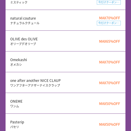
ミスティック
今だけクーポン配布中
MAX70%OFF
natural couture
ナチュラルクチュール
今だけクーポン配布中
OLIVE des OLIVE
MAX65%OFF
オリーブデオリーブ
Omekashi
MAX70%OFF
オメカシ
one after another NICE CLAUP
MAX70%OFF
ワンアフターアナザーナイスクラップ
ONEME
MAX50%OFF
ワンム
Pasterip
MAX50%OFF
パセリ