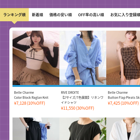
ランキング順
新着順
価格の安い順
OFF率の高い順
お気に入り登録
Belle Charme
RIVE DROITE
Belle Charme
Color Block Raglan Knit
【2サイズ/7色展開】リネンワ
Button Flap Pleats Sk
¥7,128
(10%OFF)
イドシャツ
¥7,425
(10%OFF)
¥11,550
(30%OFF)