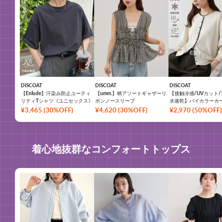
DISCOAT
DISCOAT
DISCOAT
【Enlude】汗染み防止ユーティ
【umm.】柄アソートギャザーリ
【接触冷感/UVカット/
リティTシャツ《ユニセックス》
ボンノースリーブ
水速乾】バイカラーカ
ン
¥
3,465
(
30%OFF
)
¥
4,620
(
30%OFF
)
¥
2,970
(
50%OFF
)
着心地抜群なコンフォートトップス