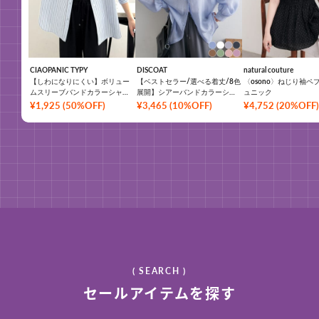
CIAOPANIC TYPY
DISCOAT
natural couture
【しわになりにくい】ボリュー
【ベストセラー/選べる着丈/8色
〈osono〉ねじり袖ペ
ムスリーブバンドカラーシャツ/
展開】シアーバンドカラーシャ
ュニック
ストライプ/チェック
ツ《WEB限定カラーあり》
¥
1,925
(
50%OFF
)
¥
3,465
(
10%OFF
)
¥
4,752
(
20%OFF
)
( SEARCH )
セールアイテムを探す