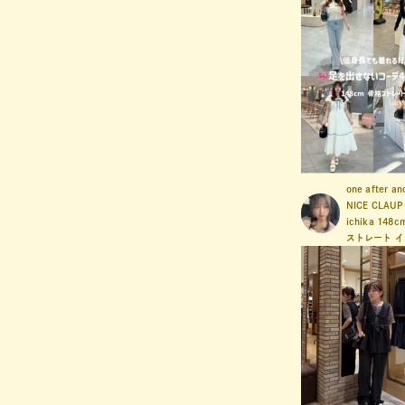
one after an
NICE CLAUP
ichika
148c
ストレート
イ