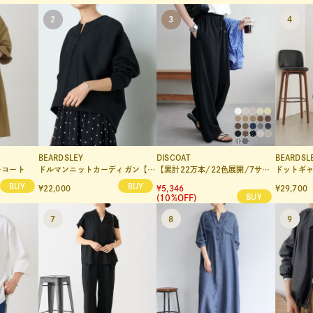
BEARDSLEY
DISCOAT
BEARDSL
ーコート
ドルマンニットカーディガン【セットアップ】
【累計22万本/22色展開/7サイズ】－3kg見え！とろみイージーパンツ≪メンズサイズあり≫
ドットギ
¥22,000
¥5,346
¥29,700
(10%OFF)