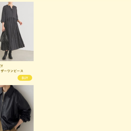
EY
BEARDSLEY
ャザーワンピース
マルチウエストリブパンツ《7サイズ展開》【セットアップ】
¥22,000