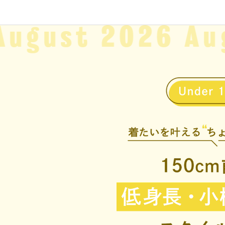
August
2026 Au