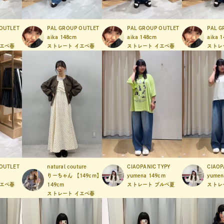
OUTLET
PAL GROUP OUTLET
PAL GROUP OUTLET
PAL G
aika
148cm
aika
148cm
aika
1
エベ春
ストレート
イエベ春
ストレート
イエベ春
ストレ
OUTLET
natural couture
CIAOPANIC TYPY
CIAOP
りーちゃん 【149cm】
yumena
149cm
yumen
エベ春
149cm
ストレート
ブルベ夏
ストレ
ストレート
イエベ春