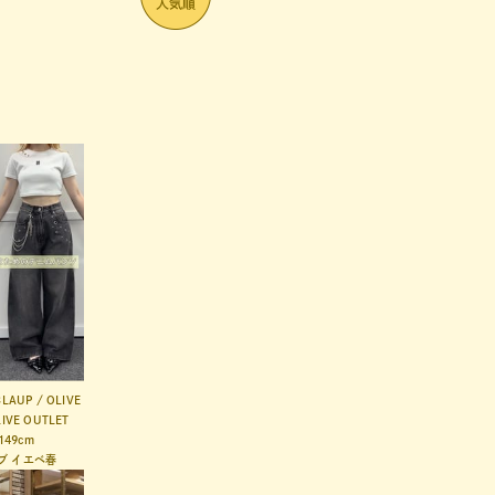
CLAUP / OLIVE
LIVE OUTLET
149cm
ブ
イエベ春