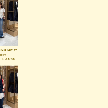
ROUP OUTLET
48cm
ート
イエベ春