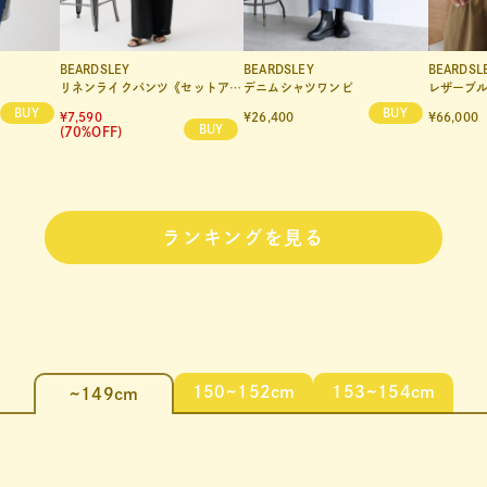
BEARDSLEY
BEARDSLEY
BEARDSL
リネンライクパンツ《セットアップ・LIVETART》
デニムシャツワンピ
レザーブ
¥7,590
¥26,400
¥66,000
(70%OFF)
ランキングを見る
150~152cm
153~154cm
~149cm