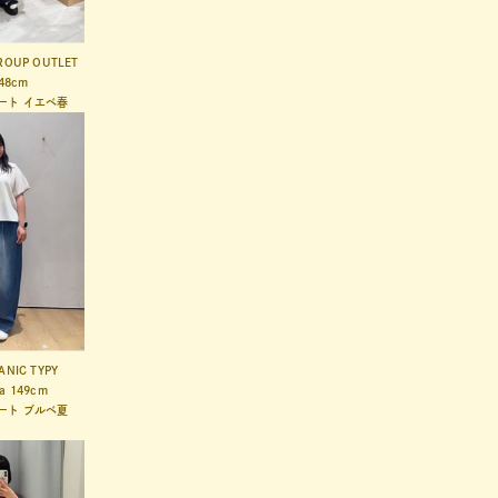
ROUP OUTLET
48cm
ート
イエベ春
ANIC TYPY
a
149cm
ート
ブルベ夏