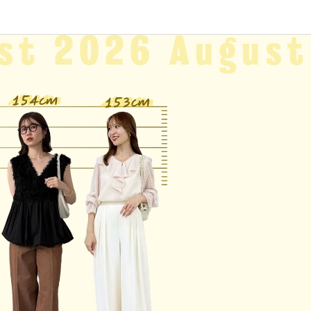
st
2026 August