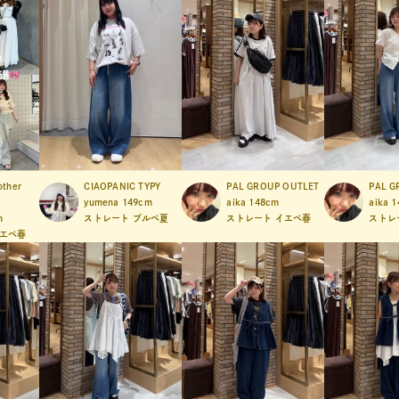
other
CIAOPANIC TYPY
PAL GROUP OUTLET
PAL G
yumena
149cm
aika
148cm
aika
1
m
ストレート
ブルベ夏
ストレート
イエベ春
ストレ
エベ春