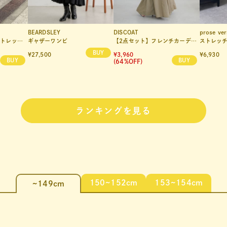
BEARDSLEY
DISCOAT
prose ver
レートデニム
ギャザーワンピ
【2点セット】フレンチカーディガン×ノースリワンピース
ストレッチ
¥27,500
¥3,960
¥6,930
(64%OFF)
ランキングを見る
150~152cm
153~154cm
~149cm