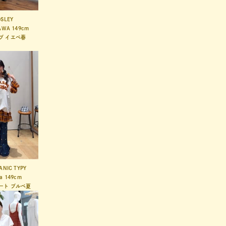
SLEY
AWA
149cm
ブ
イエベ春
ANIC TYPY
a
149cm
ート
ブルベ夏