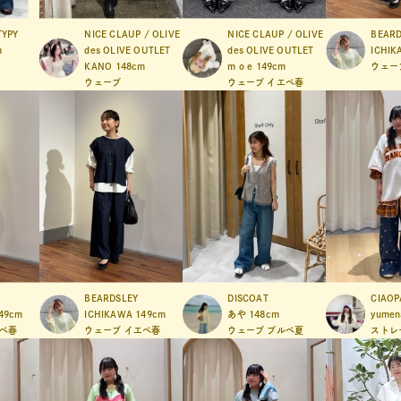
TYPY
NICE CLAUP / OLIVE
NICE CLAUP / OLIVE
BEARD
m
des OLIVE OUTLET
des OLIVE OUTLET
ICHIK
KANO
148cm
m o e
149cm
ウェー
ウェーブ
ウェーブ
イエベ春
BEARDSLEY
DISCOAT
CIAOP
49cm
ICHIKAWA
149cm
あや
148cm
yumen
ベ春
ウェーブ
イエベ春
ウェーブ
ブルベ夏
ストレ