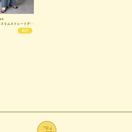
se
La boutique BonBon
スリムストレートデニム
【RISA監修・WEB限定カラーあり・ひんやりタッチ】夏向き２タックワイドパンツ
¥14,630
(5%OFF)