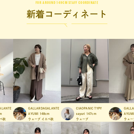
FOR AROUND 149CM STAFF COORDINATE
新着
コーディネート
ALANTE
GALLARDAGALANTE
CIAOPANIC TYPY
GALL
m
AYUMI
148cm
sayuri
147cm
AYUM
ベ秋
ウェーブ
イエベ秋
ウェーブ
ウェー