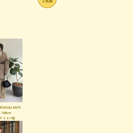
ARDAGALANTE
I
148cm
ブ
イエベ秋