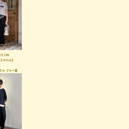
CE CIN
【147cm】
m
ラル
ブルベ夏