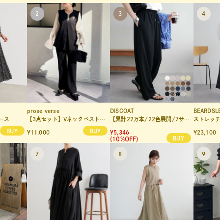
prose verse
DISCOAT
BEARDSL
ース
【3点セット】Vネックベストセットアップ
【累計22万本/22色展開/7サイズ】－3kg見え！とろみイージーパンツ≪メンズサイズあり≫
ストレッチ
¥11,000
¥5,346
¥23,100
(10%OFF)