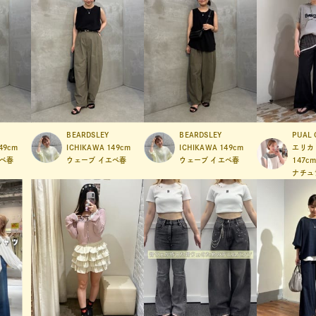
BEARDSLEY
BEARDSLEY
PUAL 
49cm
ICHIKAWA
149cm
ICHIKAWA
149cm
エリカ
ベ春
ウェーブ
イエベ春
ウェーブ
イエベ春
147c
ナチュ