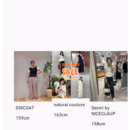
骨格ウェーブの
STAFF SNAP
natural couture
DISCOAT
Seemi by
NICECLAUP
163cm
159cm
158cm