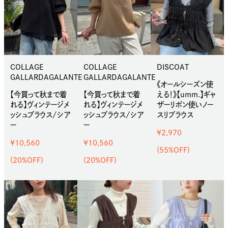
COLLAGE
COLLAGE
DISCOAT
GALLARDAGALANTE
GALLARDAGALANTE
《オールシーズン使
【今買って秋まで着
【今買って秋まで着
える！》【umm.】ギャ
れる】ヴィンテージメ
れる】ヴィンテージメ
ザーリボン使いノー
ッシュブラウス/シア
ッシュブラウス/シア
スリブラウス
ー
ー
¥2,970
¥10,560
¥10,560
(55%OFF)
(20%OFF)
(20%OFF)