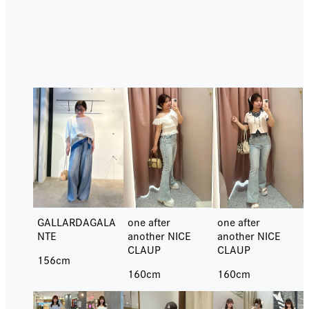
骨格ストレートの
STAFF SNAP
GALLARDAGALA
one after
one after
NTE
another NICE
another NICE
CLAUP
CLAUP
156cm
160cm
160cm