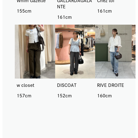
Whim Gazette
Chez toi
GALLARDAGALA
NTE
155cm
161cm
161cm
DISCOAT
RIVE DROITE
w closet
152cm
160cm
157cm