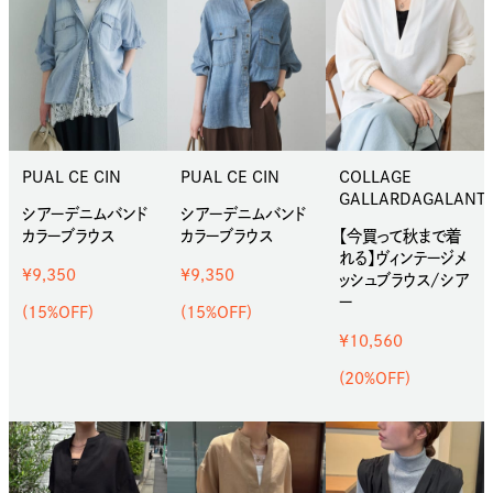
PUAL CE CIN
PUAL CE CIN
COLLAGE
GALLARDAGALANT
シアーデニムバンド
シアーデニムバンド
カラーブラウス
カラーブラウス
【今買って秋まで着
れる】ヴィンテージメ
¥9,350
¥9,350
ッシュブラウス/シア
ー
(15%OFF)
(15%OFF)
¥10,560
(20%OFF)