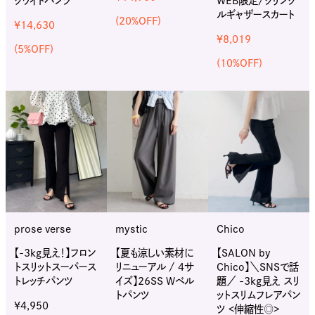
クワイドパンツ
WEB限定/クリンク
ルギャザースカート
(20%OFF)
¥14,630
¥8,019
(5%OFF)
(10%OFF)
prose verse
mystic
Chico
【-3kg見え！】フロン
【夏も涼しい素材に
【SALON by
トスリットスーパース
リニューアル / 4サ
Chico】＼SNSで話
トレッチパンツ
イズ】26SS Wベル
題／ -3kg見え スリ
トパンツ
ットスリムフレアパン
¥4,950
ツ <伸縮性◎>