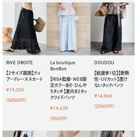
RIVE DROITE
La boutique
DOUDOU
BonBon
【2サイズ展開】ティ
【総選挙1位】【断熱
アードレーススカート
【RISA監修・WEB限
性・UVカット】透け
定カラーあり・ひんや
ないタックパンツ
¥19,250
りタッチ】夏向き２タッ
¥14,960
クワイドパンツ
(30%OFF)
(20%OFF)
¥14,630
(5%OFF)