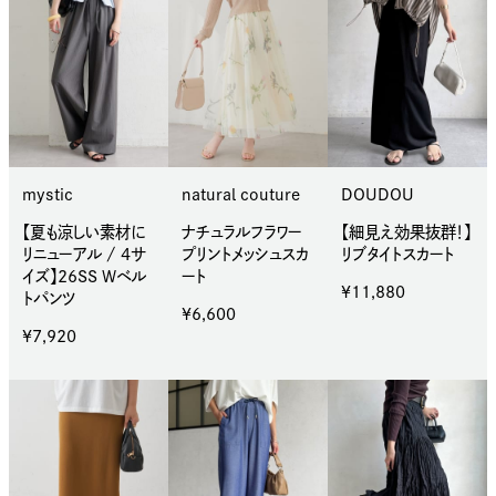
mystic
natural couture
DOUDOU
【夏も涼しい素材に
ナチュラルフラワー
【細見え効果抜群！】
リニューアル / 4サ
プリントメッシュスカ
リブタイトスカート
イズ】26SS Wベル
ート
¥11,880
トパンツ
¥6,600
¥7,920