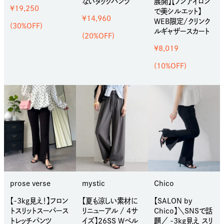
ないタックパンツ
展開】【ノンアイロン
¥19,250
で美シルエット】
¥14,960
WEB限定/クリンク
(30%OFF)
ルギャザースカート
(20%OFF)
¥8,019
(10%OFF)
prose verse
mystic
Chico
【-3kg見え！】フロン
【夏も涼しい素材に
【SALON by
トスリットスーパース
リニューアル / 4サ
Chico】＼SNSで話
トレッチパンツ
イズ】26SS Wベル
題／ -3kg見え スリ