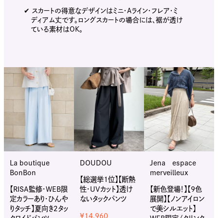
✔︎ スカートの得意なデザインはミニ・Aライン・フレア・ミ
ディアム丈です。ロングスカートの場合には、裾が透け
ている素材はOK。
La boutique
DOUDOU
Jena espace
BonBon
merveilleux
【総選挙1位】【断熱
【RISA監修・WEB限
性・UVカット】透け
【新色登場！】【9色
定カラーあり・ひんや
ないタックパンツ
展開】【ノンアイロン
りタッチ】夏向き２タッ
で美シルエット】
¥14,960