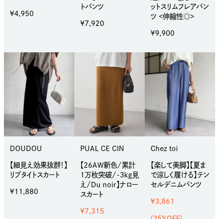
トパンツ
ットスリムフレアパン
¥4,950
ツ <伸縮性◎>
¥7,920
¥9,900
DOUDOU
PUAL CE CIN
Chez toi
【細見え効果抜群！】
【26AW新色/累計
【楽して美脚】【夏ま
リブタイトスカート
1万枚突破/-3kg見
で涼しく履ける】テン
え/Du noir】ナロー
セルデニムパンツ
¥11,880
スカート
¥3,861
¥7,315
(35%OFF)