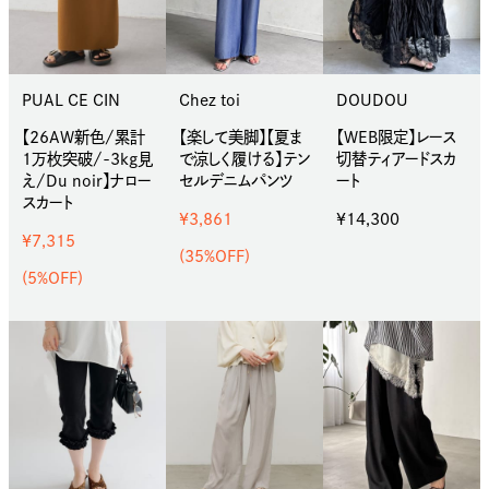
PUAL CE CIN
Chez toi
DOUDOU
【26AW新色/累計
【楽して美脚】【夏ま
【WEB限定】レース
1万枚突破/-3kg見
で涼しく履ける】テン
切替ティアードスカ
え/Du noir】ナロー
セルデニムパンツ
ート
スカート
¥3,861
¥14,300
¥7,315
(35%OFF)
(5%OFF)