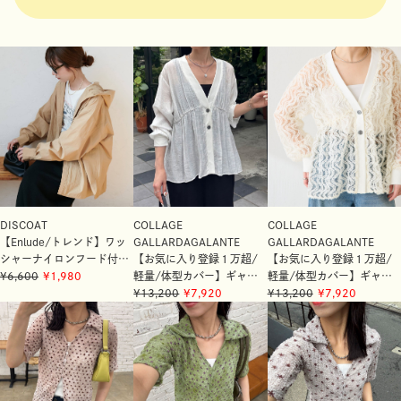
DISCOAT
COLLAGE
COLLAGE
【Enlude/トレンド】ワッ
GALLARDAGALANTE
GALLARDAGALANTE
シャーナイロンフード付き
【お気に入り登録１万超/
【お気に入り登録１万超/
シャツ《ユニセックス》
6,600
1,980
軽量/体型カバー】ギャザ
軽量/体型カバー】ギャザ
ー切替シアーシャツカーデ
13,200
7,920
ー切替シアーシャツカーデ
13,200
7,920
ィガン
ィガン