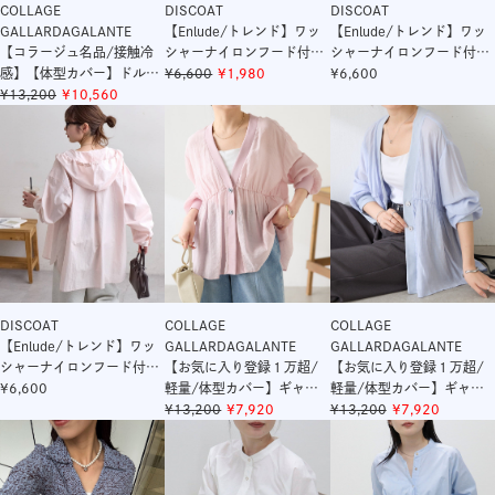
COLLAGE
DISCOAT
DISCOAT
GALLARDAGALANTE
【Enlude/トレンド】ワッ
【Enlude/トレンド】ワッ
【コラージュ名品/接触冷
シャーナイロンフード付き
シャーナイロンフード付き
感】【体型カバー】ドルマ
シャツ《ユニセックス》
6,600
1,980
シャツ《ユニセックス》
6,600
ンジャージスクエアプルオ
13,200
10,560
ーバー
DISCOAT
COLLAGE
COLLAGE
【Enlude/トレンド】ワッ
GALLARDAGALANTE
GALLARDAGALANTE
シャーナイロンフード付き
【お気に入り登録１万超/
【お気に入り登録１万超/
シャツ《ユニセックス》
6,600
軽量/体型カバー】ギャザ
軽量/体型カバー】ギャザ
ー切替シアーシャツカーデ
13,200
7,920
ー切替シアーシャツカーデ
13,200
7,920
ィガン
ィガン