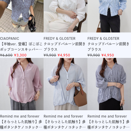
CIAOPANIC
FREDY & GLOSTER
FREDY & GLOSTER
【半袖ver. 登場】ぽこぽこ
クロップドバルーン前開き
クロップドバルーン前開き
ポップコーンスキッパーシ
ブラウス
ブラウス
ャツ
6,600
3,300
9,900
4,950
9,900
4,950
Remind me and forever
Remind me and forever
Remind me and forever
【さらっとした肌触り】多
【さらっとした肌触り】多
【さらっとした肌触り】多
種ボタンタケノコタックブ
種ボタンタケノコタックブ
種ボタンタケノコタックブ