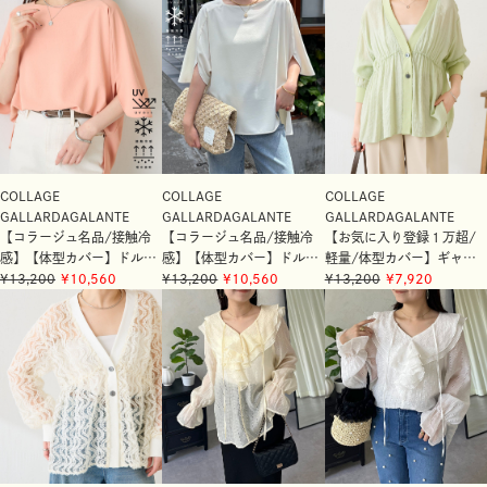
COLLAGE
COLLAGE
COLLAGE
GALLARDAGALANTE
GALLARDAGALANTE
GALLARDAGALANTE
【コラージュ名品/接触冷
【コラージュ名品/接触冷
【お気に入り登録１万超/
感】【体型カバー】ドルマ
感】【体型カバー】ドルマ
軽量/体型カバー】ギャザ
ンジャージスクエアプルオ
13,200
10,560
ンジャージスクエアプルオ
13,200
10,560
ー切替シアーシャツカーデ
13,200
7,920
ーバー
ーバー
ィガン