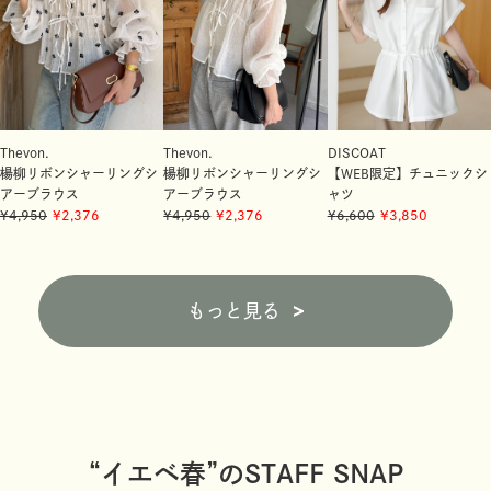
Thevon.
Thevon.
DISCOAT
楊柳リボンシャーリングシ
楊柳リボンシャーリングシ
【WEB限定】チュニックシ
アーブラウス
アーブラウス
ャツ
4,950
2,376
4,950
2,376
6,600
3,850
もっと見る
“イエベ春”のSTAFF SNAP