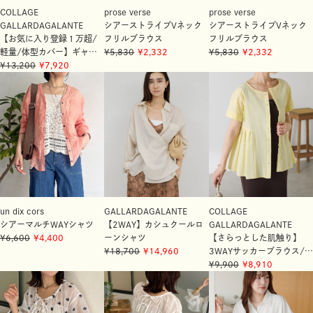
COLLAGE
prose verse
prose verse
GALLARDAGALANTE
シアーストライプVネック
シアーストライプVネック
【お気に入り登録１万超/
フリルブラウス
フリルブラウス
軽量/体型カバー】ギャザ
5,830
2,332
5,830
2,332
ー切替シアーシャツカーデ
13,200
7,920
ィガン
un dix cors
GALLARDAGALANTE
COLLAGE
シアーマルチWAYシャツ
【2WAY】カシュクールロ
GALLARDAGALANTE
6,600
4,400
ーンシャツ
【さらっとした肌触り】
18,700
14,960
3WAYサッカーブラウス/ロ
ングシーズン着れる
9,900
8,910