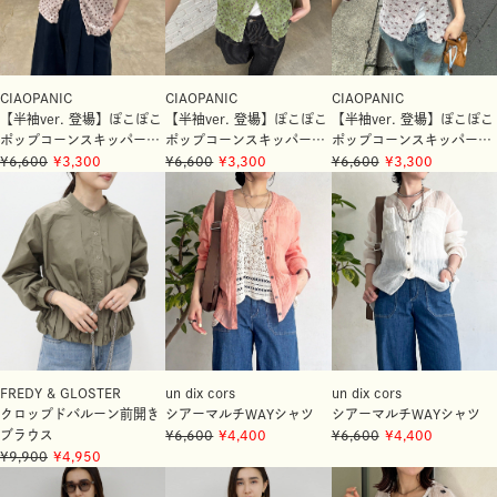
CIAOPANIC
CIAOPANIC
CIAOPANIC
【半袖ver. 登場】ぽこぽこ
【半袖ver. 登場】ぽこぽこ
【半袖ver. 登場】ぽこぽこ
ポップコーンスキッパーシ
ポップコーンスキッパーシ
ポップコーンスキッパーシ
ャツ
6,600
3,300
ャツ
6,600
3,300
ャツ
6,600
3,300
FREDY & GLOSTER
un dix cors
un dix cors
クロップドバルーン前開き
シアーマルチWAYシャツ
シアーマルチWAYシャツ
ブラウス
6,600
4,400
6,600
4,400
9,900
4,950