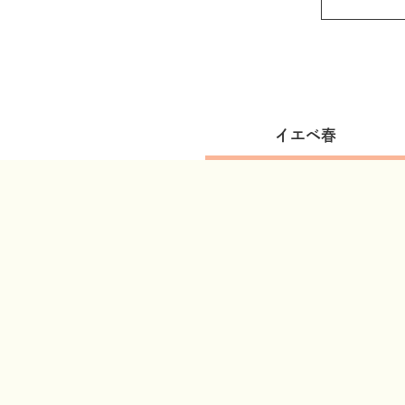
PERSONAL COLOR TYPE
イエベ春