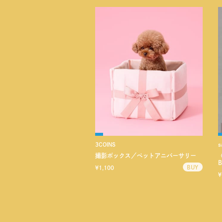
3COINS
s
撮影ボックス／ペットアニバーサリー
B
¥1,100
¥