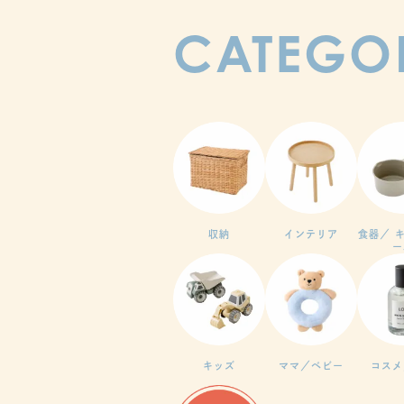
CATEGO
収納
インテリア
食器／ 
ー
キッズ
ママ／ベビー
コスメ