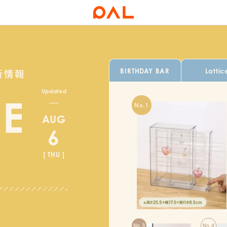
BIRTHDAY BAR
Lattic
新情報
Updated
LE
AUG
6
[ THU ]