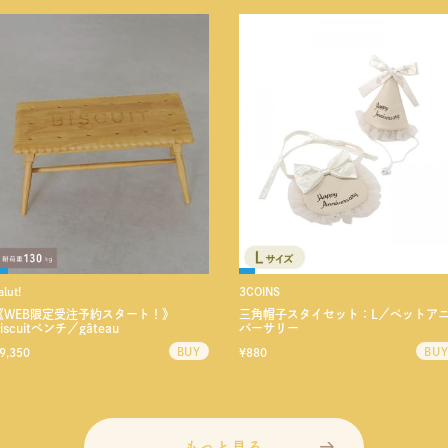
alut!
3COINS
《WEB限定受注予約スタート！》
三角帽子スタイセット：L／ペットア
iscuitベンチ／gâteau
バーサリー
9,350
¥880
もっと見る