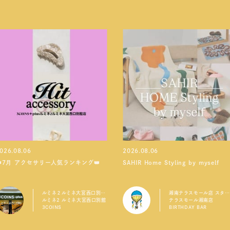
026.08.06
2026.08.06
👑7月 アクセサリー人気ランキング👑
SAHIR Home Styling by myself
ルミネ２ルミネ大宮西口別館店
湘南テラスモール店 スタッフ
ルミネ2 ルミネ大宮西口別館
テラスモール湘南店
3COINS
BIRTHDAY BAR