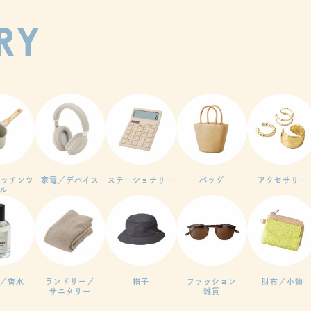
RY
キッチンツ
家電／デバイス
ステーショナリー
バッグ
アクセサリー
ル
／香水
ランドリー／
帽子
ファッション
財布／小物
サニタリー
雑貨