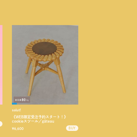
salut!
《WEB限定受注予約スタート！》
cookieスツール／gâteau
¥6,600